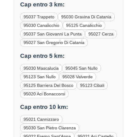
Cap entro 3 km:
95037 Trappeto
95030 Gravina Di Catania
95030 Canalicchio
95125 Canalicchio
95037 San Giovanni La Punta
95027 Cerza
95027 San Gregorio Di Catania
Cap entro 5 km:
95030 Mascalucia
95045 San Nullo
95123 San Nullo
95028 Valverde
95125 Barriera Del Bosco
95123 Cibali
95020 Aci Bonaccorsi
Cap entro 10 km:
95021 Cannizzaro
95030 San Pietro Clarenza
95022 Eremo Sant'Anna
95021 Aci Castello