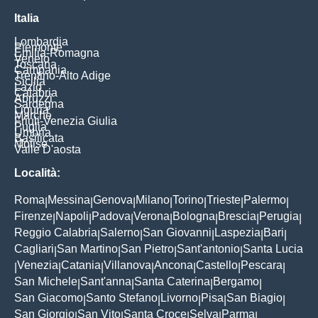
Italia
Lombardia
Piemonte
Emilia-Romagna
Veneto
Toscana
Campania
Trentino-Alto Adige
Sicilia
Lazio
Calabria
Abruzzi
Sardegna
Liguria
Marche
Friuli-Venezia Giulia
Puglia
Umbria
Basilicata
Molise
Valle D'aosta
Località:
Roma
Messina
Genova
Milano
Torino
Trieste
Palermo
|
|
|
|
|
|
|
Firenze
Napoli
Padova
Verona
Bologna
Brescia
Perugia
|
|
|
|
|
|
|
Reggio Calabria
Salerno
San Giovanni
Laspezia
Bari
|
|
|
|
|
Cagliari
San Martino
San Pietro
Sant'antonio
Santa Lucia
|
|
|
|
Venezia
Catania
Villanova
Ancona
Castello
Pescara
|
|
|
|
|
|
|
San Michele
Sant'anna
Santa Caterina
Bergamo
|
|
|
|
San Giacomo
Santo Stefano
Livorno
Pisa
San Biagio
|
|
|
|
|
San Giorgio
San Vito
Santa Croce
Selva
Parma
|
|
|
|
|