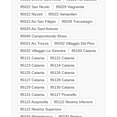
95022 San Nicolo'
95029 Viagrande
95022 Nizzeti
95022 Vampolieri
95022 Aci San Filippo
95039 Trecastagni
95025 Aci Sant'Antonio
95040 Camporotondo Etneo
95021 Aci Trezza
95032 Villaggio Del Pino
95032 Villaggio Le Ginestre
95100 Catania
95121 Catania
95122 Catania
95123 Catania
95124 Catania
95125 Catania
95126 Catania
95127 Catania
95128 Catania
95129 Catania
95130 Catania
95131 Catania
95127 Picanello
95122 Acquicella
95122 Nesima Inferiore
95122 Nesima Superiore
95045 Misterbianco
95030 Pedara