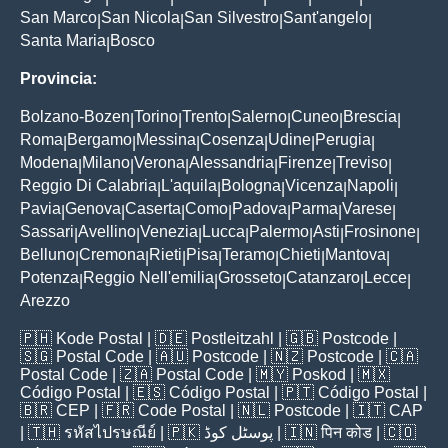
San Marco
San Nicola
San Silvestro
Sant'angelo
|
|
|
|
Santa Maria
Bosco
|
Provincia:
Bolzano-Bozen
Torino
Trento
Salerno
Cuneo
Brescia
|
|
|
|
|
|
Roma
Bergamo
Messina
Cosenza
Udine
Perugia
|
|
|
|
|
|
Modena
Milano
Verona
Alessandria
Firenze
Treviso
|
|
|
|
|
|
Reggio Di Calabria
L'aquila
Bologna
Vicenza
Napoli
|
|
|
|
|
Pavia
Genova
Caserta
Como
Padova
Parma
Varese
|
|
|
|
|
|
|
Sassari
Avellino
Venezia
Lucca
Palermo
Asti
Frosinone
|
|
|
|
|
|
|
Belluno
Cremona
Rieti
Pisa
Teramo
Chieti
Mantova
|
|
|
|
|
|
|
Potenza
Reggio Nell'emilia
Grosseto
Catanzaro
Lecce
|
|
|
|
|
Arezzo
🇵🇭
Kode Postal
| 🇩🇪
Postleitzahl
| 🇬🇧
Postcode
|
🇸🇬
Postal Code
| 🇦🇺
Postcode
| 🇳🇿
Postcode
| 🇨🇦
Postal Code
| 🇿🇦
Postal Code
| 🇲🇾
Poskod
| 🇲🇽
Código Postal
| 🇪🇸
Código Postal
| 🇵🇹
Código Postal
|
🇧🇷
CEP
| 🇫🇷
Code Postal
| 🇳🇱
Postcode
| 🇮🇹
CAP
| 🇹🇭
รหัสไปรษณีย์
| 🇵🇰
پوسٹل کوڈ
| 🇮🇳
पिन कोड
| 🇨🇴