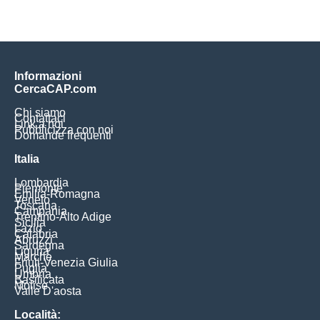
Informazioni
CercaCAP.com
Chi siamo
Contattaci
Link a noi
Pubblicizza con noi
Domande frequenti
Italia
Lombardia
Piemonte
Emilia-Romagna
Veneto
Toscana
Campania
Trentino-Alto Adige
Sicilia
Lazio
Calabria
Abruzzi
Sardegna
Liguria
Marche
Friuli-Venezia Giulia
Puglia
Umbria
Basilicata
Molise
Valle D'aosta
Località: