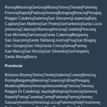
Roma
Messina
Genova
Milano
Torino
Trieste
Palermo
|
|
|
|
|
|
|
Firenze
Napoli
Padova
Verona
Bologna
Brescia
Perugia
|
|
|
|
|
|
|
Reggio Calabria
Salerno
San Giovanni
Laspezia
Bari
|
|
|
|
|
Cagliari
San Martino
San Pietro
Sant'antonio
Santa Lucia
|
|
|
|
Venezia
Catania
Villanova
Ancona
Castello
Pescara
|
|
|
|
|
|
|
San Michele
Sant'anna
Santa Caterina
Bergamo
|
|
|
|
San Giacomo
Santo Stefano
Livorno
Pisa
San Biagio
|
|
|
|
|
San Giorgio
San Vito
Santa Croce
Selva
Parma
|
|
|
|
|
San Marco
San Nicola
San Silvestro
Sant'angelo
|
|
|
|
Santa Maria
Bosco
|
Provincia:
Bolzano-Bozen
Torino
Trento
Salerno
Cuneo
Brescia
|
|
|
|
|
|
Roma
Bergamo
Messina
Cosenza
Udine
Perugia
|
|
|
|
|
|
Modena
Milano
Verona
Alessandria
Firenze
Treviso
|
|
|
|
|
|
Reggio Di Calabria
L'aquila
Bologna
Vicenza
Genova
|
|
|
|
|
Napoli
Pavia
Caserta
Como
Padova
Parma
Varese
|
|
|
|
|
|
|
Sassari
Avellino
Venezia
Lucca
Palermo
Asti
Frosinone
|
|
|
|
|
|
|