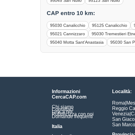
95045 San Nullo
95123 San Nullo
CAP entro 10 km:
95030 Canalicchio
95125 Canalicchio
95021 Cannizzaro
95030 Tremestieri Etn
95040 Motta Sant'Anastasia
95030 San P
Informazioni
Località:
CercaCAP.com
Roma
|
Mes
Chi siamo
Reggio Ca
Contattaci
Link a noi
Venezia
|
C
Pubblicizza con noi
Domande frequenti
San Giac
San Marc
Italia
Provincia