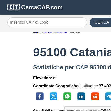
🇮🇹 CercaCAP.com
CERCA
Inserisci CAP o luogo
Italia
Sicilia
Catania
95100
95100 Catani
Statistiche per CAP 95100 d
Elevation:
m
Coordinate Geografiche:
Latitudine 37.492
Condividi pagina: