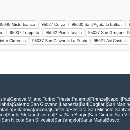
95045 Misterbianco
95027 Cerza
95030 Sant'Agata Li Battiati
eo
95037 Trappeto
95032 Piano Tavola
95027 San Gregorio D
ietro Clarenza
95037 San Giovanni La Punta
95021 Aci Castello
sina
|
Genova
|
Milano
|
Torino
|
Trieste
|
Palermo
|
Firenze
|
Napoli
|
Pad
labria
|
Salerno
|
San Giovanni
|
Laspezia
|
Bari
|
Cagliari
|
San Martin
atania
|
Villanova
|
Ancona
|
Castello
|
Pescara
|
San Michele
|
Sant'a
omo
|
Santo Stefano
|
Livorno
|
Pisa
|
San Biagio
|
San Giorgio
|
San Vi
o
|
San Nicola
|
San Silvestro
|
Sant'angelo
|
Santa Maria
|
Bosco
: