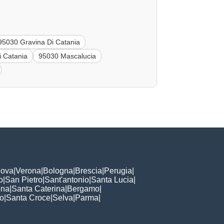
95030 Gravina Di Catania
i Catania
95030 Mascalucia
ova
|
Verona
|
Bologna
|
Brescia
|
Perugia
|
o
|
San Pietro
|
Sant'antonio
|
Santa Lucia
|
nna
|
Santa Caterina
|
Bergamo
|
to
|
Santa Croce
|
Selva
|
Parma
|