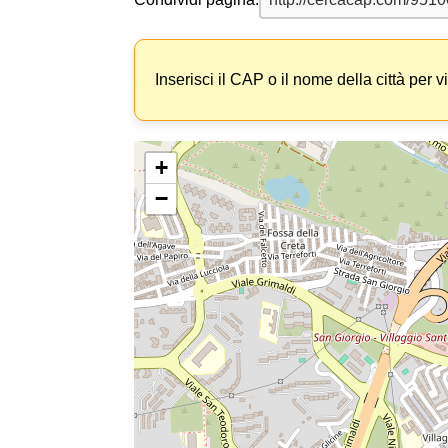
Inserisci il CAP o il nome della città per v
+
−