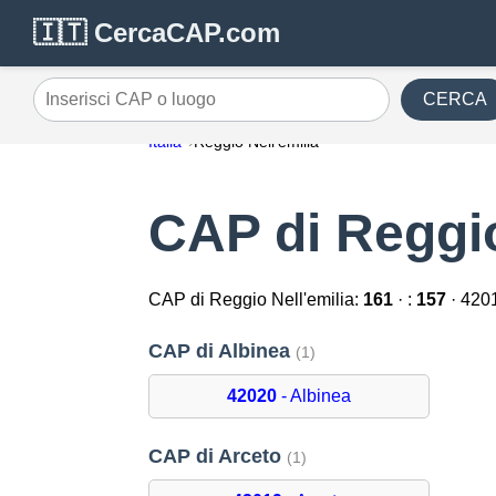
🇮🇹 CercaCAP.com
CERCA
Inserisci CAP o luogo
Italia
Reggio Nell'emilia
CAP di Reggio
CAP di Reggio Nell'emilia:
161
· :
157
· 420
CAP di Albinea
(1)
42020
- Albinea
CAP di Arceto
(1)