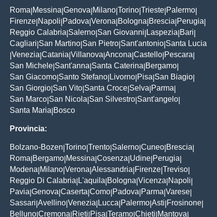
Roma
Messina
Genova
Milano
Torino
Trieste
Palermo
|
|
|
|
|
|
|
Firenze
Napoli
Padova
Verona
Bologna
Brescia
Perugia
|
|
|
|
|
|
|
Reggio Calabria
Salerno
San Giovanni
Laspezia
Bari
|
|
|
|
|
Cagliari
San Martino
San Pietro
Sant'antonio
Santa Lucia
|
|
|
|
Venezia
Catania
Villanova
Ancona
Castello
Pescara
|
|
|
|
|
|
|
San Michele
Sant'anna
Santa Caterina
Bergamo
|
|
|
|
San Giacomo
Santo Stefano
Livorno
Pisa
San Biagio
|
|
|
|
|
San Giorgio
San Vito
Santa Croce
Selva
Parma
|
|
|
|
|
San Marco
San Nicola
San Silvestro
Sant'angelo
|
|
|
|
Santa Maria
Bosco
|
Provincia:
Bolzano-Bozen
Torino
Trento
Salerno
Cuneo
Brescia
|
|
|
|
|
|
Roma
Bergamo
Messina
Cosenza
Udine
Perugia
|
|
|
|
|
|
Modena
Milano
Verona
Alessandria
Firenze
Treviso
|
|
|
|
|
|
Reggio Di Calabria
L'aquila
Bologna
Vicenza
Napoli
|
|
|
|
|
Pavia
Genova
Caserta
Como
Padova
Parma
Varese
|
|
|
|
|
|
|
Sassari
Avellino
Venezia
Lucca
Palermo
Asti
Frosinone
|
|
|
|
|
|
|
Belluno
Cremona
Rieti
Pisa
Teramo
Chieti
Mantova
|
|
|
|
|
|
|