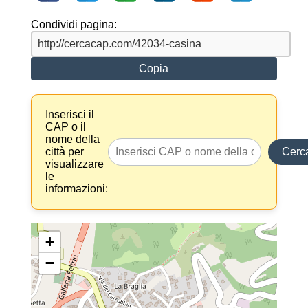
Condividi pagina:
Copia
Inserisci il
CAP o il
nome della
città per
Cerc
visualizzare
le
informazioni:
+
−