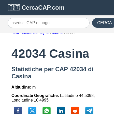
🇮🇹 CercaCAP.com
CERCA
Inserisci CAP o luogo
Italia
Emilia-Romagna
Casina
42034
42034 Casina
Statistiche per CAP 42034 di
Casina
Altitudine:
m
Coordinate Geografiche:
Latitudine 44.5098,
Longitudine 10.4995