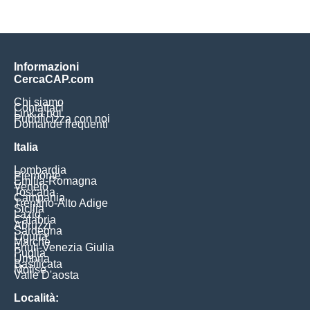
Informazioni
CercaCAP.com
Chi siamo
Contattaci
Link a noi
Pubblicizza con noi
Domande frequenti
Italia
Lombardia
Piemonte
Emilia-Romagna
Veneto
Toscana
Campania
Trentino-Alto Adige
Sicilia
Lazio
Calabria
Abruzzi
Sardegna
Liguria
Marche
Friuli-Venezia Giulia
Puglia
Umbria
Basilicata
Molise
Valle D'aosta
Località: