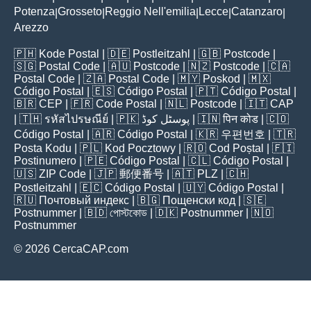
Potenza
Grosseto
Reggio Nell'emilia
Lecce
Catanzaro
|
|
|
|
|
Arezzo
🇵🇭
Kode Postal
| 🇩🇪
Postleitzahl
| 🇬🇧
Postcode
|
🇸🇬
Postal Code
| 🇦🇺
Postcode
| 🇳🇿
Postcode
| 🇨🇦
Postal Code
| 🇿🇦
Postal Code
| 🇲🇾
Poskod
| 🇲🇽
Código Postal
| 🇪🇸
Código Postal
| 🇵🇹
Código Postal
|
🇧🇷
CEP
| 🇫🇷
Code Postal
| 🇳🇱
Postcode
| 🇮🇹
CAP
| 🇹🇭
รหัสไปรษณีย์
| 🇵🇰
پوسٹل کوڈ
| 🇮🇳
पिन कोड
| 🇨🇴
Código Postal
| 🇦🇷
Código Postal
| 🇰🇷
우편번호
| 🇹🇷
Posta Kodu
| 🇵🇱
Kod Pocztowy
| 🇷🇴
Cod Poștal
| 🇫🇮
Postinumero
| 🇵🇪
Código Postal
| 🇨🇱
Código Postal
|
🇺🇸
ZIP Code
| 🇯🇵
郵便番号
| 🇦🇹
PLZ
| 🇨🇭
Postleitzahl
| 🇪🇨
Código Postal
| 🇺🇾
Código Postal
|
🇷🇺
Почтовый индекс
| 🇧🇬
Пощенски код
| 🇸🇪
Postnummer
| 🇧🇩
পোস্টকোড
| 🇩🇰
Postnummer
| 🇳🇴
Postnummer
© 2026 CercaCAP.com