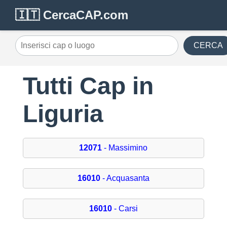
🇮🇹 CercaCAP.com
CERCA
Tutti Cap in
Liguria
12071
- Massimino
16010
- Acquasanta
16010
- Carsi