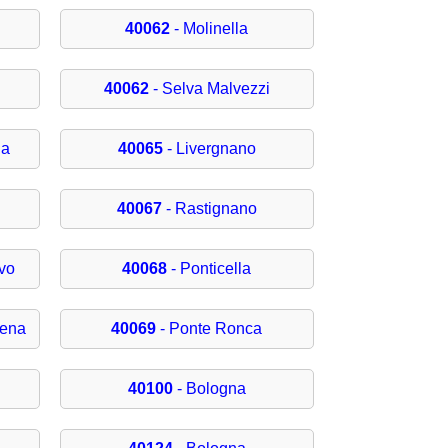
40062
- Molinella
40062
- Selva Malvezzi
ia
40065
- Livergnano
40067
- Rastignano
lvo
40068
- Ponticella
vena
40069
- Ponte Ronca
40100
- Bologna