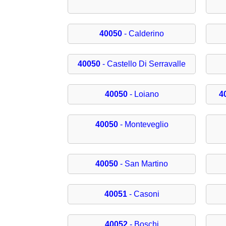
40050
- Calderino
40050
- Castello Di Serravalle
40050
- Loiano
4
40050
- Monteveglio
40050
- San Martino
40051
- Casoni
40052
- Boschi