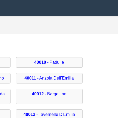
40010
- Padulle
no
40011
- Anzola Dell'Emilia
ada
40012
- Bargellino
40012
- Tavernelle D'Emilia