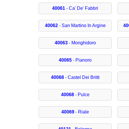
40061
- Ca' De' Fabbri
40062
- San Martino In Argine
40
40063
- Monghidoro
40065
- Pianoro
40068
- Castel Dei Britti
40068
- Pulce
40069
- Riale