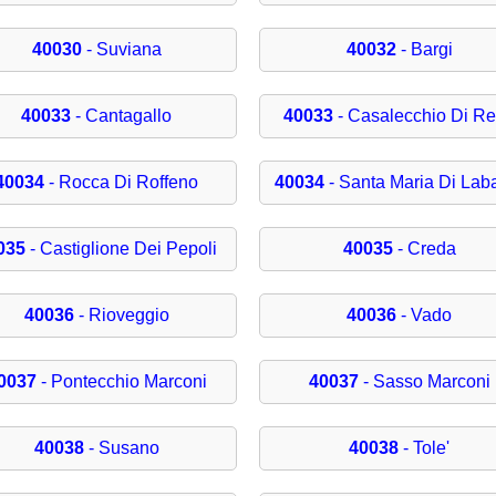
40030
- Suviana
40032
- Bargi
40033
- Cantagallo
40033
- Casalecchio Di R
40034
- Rocca Di Roffeno
40034
- Santa Maria Di Lab
035
- Castiglione Dei Pepoli
40035
- Creda
40036
- Rioveggio
40036
- Vado
0037
- Pontecchio Marconi
40037
- Sasso Marconi
40038
- Susano
40038
- Tole'