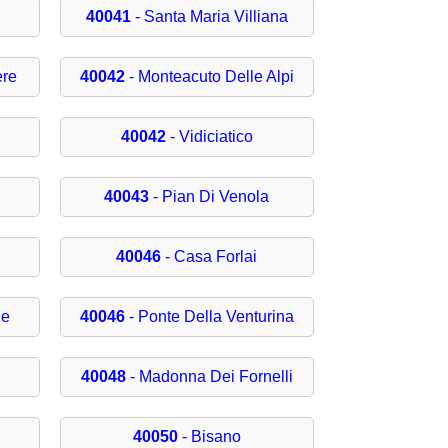
40041
- Santa Maria Villiana
ere
40042
- Monteacuto Delle Alpi
40042
- Vidiciatico
40043
- Pian Di Venola
40046
- Casa Forlai
ne
40046
- Ponte Della Venturina
40048
- Madonna Dei Fornelli
40050
- Bisano