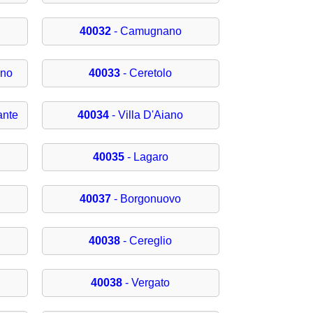
40032
- Camugnano
eno
40033
- Ceretolo
ante
40034
- Villa D'Aiano
40035
- Lagaro
40037
- Borgonuovo
40038
- Cereglio
40038
- Vergato