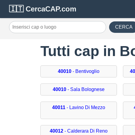
🇮🇹 CercaCAP.com
CERCA
Tutti cap in 
40010
- Bentivoglio
4
40010
- Sala Bolognese
40011
- Lavino Di Mezzo
40012
- Calderara Di Reno