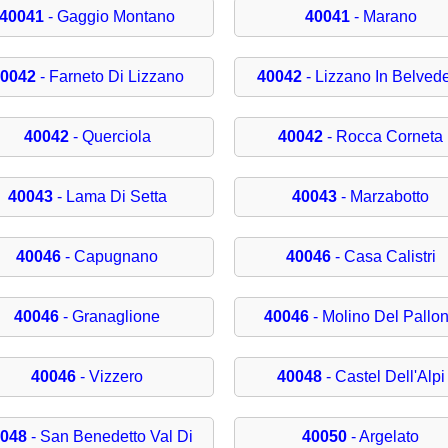
40041
- Gaggio Montano
40041
- Marano
0042
- Farneto Di Lizzano
40042
- Lizzano In Belved
40042
- Querciola
40042
- Rocca Corneta
40043
- Lama Di Setta
40043
- Marzabotto
40046
- Capugnano
40046
- Casa Calistri
40046
- Granaglione
40046
- Molino Del Pallo
40046
- Vizzero
40048
- Castel Dell'Alpi
048
- San Benedetto Val Di
40050
- Argelato