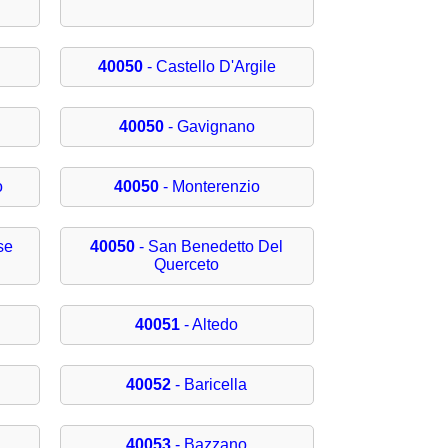
40050
- Castello D'Argile
40050
- Gavignano
o
40050
- Monterenzio
se
40050
- San Benedetto Del
Querceto
40051
- Altedo
40052
- Baricella
40053
- Bazzano