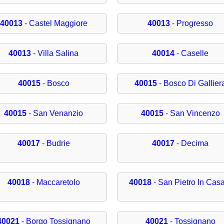
40013
- Castel Maggiore
40013
- Progresso
40013
- Villa Salina
40014
- Caselle
40015
- Bosco
40015
- Bosco Di Gallier
40015
- San Venanzio
40015
- San Vincenzo
40017
- Budrie
40017
- Decima
40018
- Maccaretolo
40018
- San Pietro In Cas
40021
- Borgo Tossignano
40021
- Tossignano