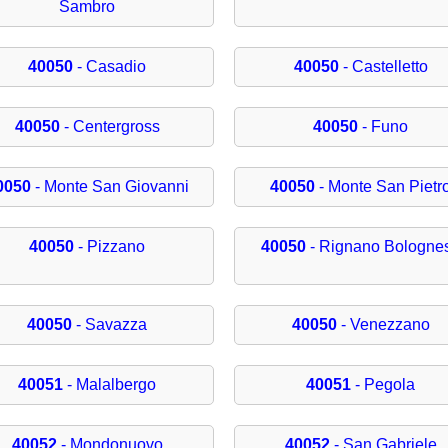
Sambro
40050
- Casadio
40050
- Castelletto
40050
- Centergross
40050
- Funo
0050
- Monte San Giovanni
40050
- Monte San Pietr
40050
- Pizzano
40050
- Rignano Bologne
40050
- Savazza
40050
- Venezzano
40051
- Malalbergo
40051
- Pegola
40052
- Mondonuovo
40052
- San Gabriele