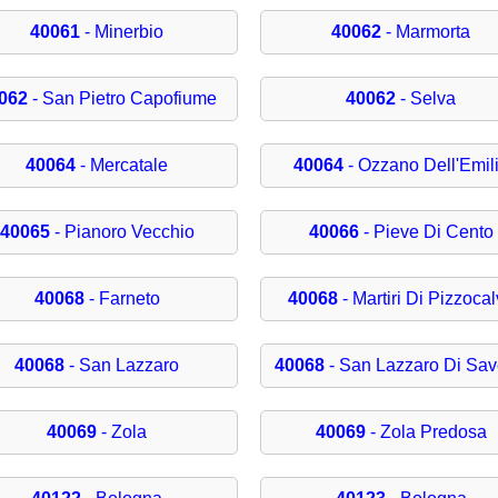
40061
- Minerbio
40062
- Marmorta
062
- San Pietro Capofiume
40062
- Selva
40064
- Mercatale
40064
- Ozzano Dell'Emil
40065
- Pianoro Vecchio
40066
- Pieve Di Cento
40068
- Farneto
40068
- Martiri Di Pizzoca
40068
- San Lazzaro
40068
- San Lazzaro Di Sa
40069
- Zola
40069
- Zola Predosa