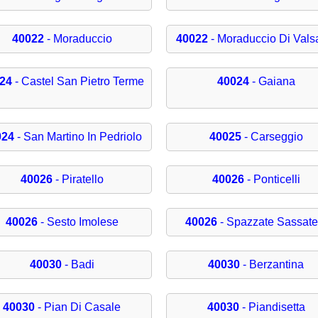
40022
- Moraduccio
40022
- Moraduccio Di Vals
24
- Castel San Pietro Terme
40024
- Gaiana
024
- San Martino In Pedriolo
40025
- Carseggio
40026
- Piratello
40026
- Ponticelli
40026
- Sesto Imolese
40026
- Spazzate Sassatel
40030
- Badi
40030
- Berzantina
40030
- Pian Di Casale
40030
- Piandisetta