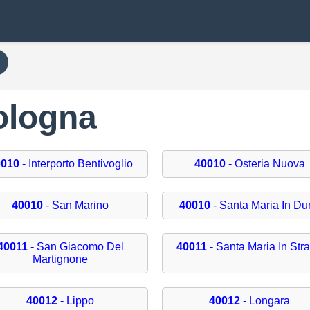
Bologna
0010
- Interporto Bentivoglio
40010
- Osteria Nuova
40010
- San Marino
40010
- Santa Maria In Du
40011
- San Giacomo Del
40011
- Santa Maria In Str
Martignone
40012
- Lippo
40012
- Longara