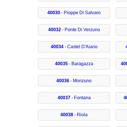
40030
- Pioppe Di Salvaro
40032
- Ponte Di Verzuno
40034
- Castel D'Aiano
40035
- Baragazza
40
40036
- Monzuno
40037
- Fontana
4
40038
- Riola