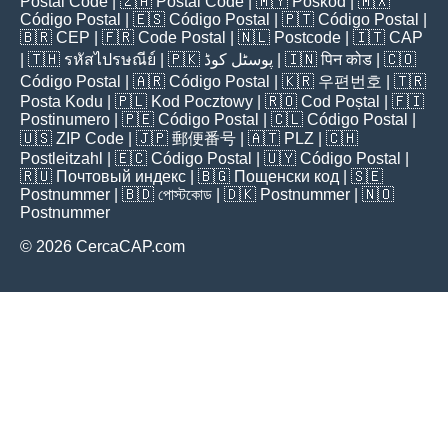
Postal Code
| 🇿🇦
Postal Code
| 🇲🇾
Poskod
| 🇲🇽
Código Postal
| 🇪🇸
Código Postal
| 🇵🇹
Código Postal
|
🇧🇷
CEP
| 🇫🇷
Code Postal
| 🇳🇱
Postcode
| 🇮🇹
CAP
| 🇹🇭
รหัสไปรษณีย์
| 🇵🇰
پوسٹل کوڈ
| 🇮🇳
पिन कोड
| 🇨🇴
Código Postal
| 🇦🇷
Código Postal
| 🇰🇷
우편번호
| 🇹🇷
Posta Kodu
| 🇵🇱
Kod Pocztowy
| 🇷🇴
Cod Poștal
| 🇫🇮
Postinumero
| 🇵🇪
Código Postal
| 🇨🇱
Código Postal
|
🇺🇸
ZIP Code
| 🇯🇵
郵便番号
| 🇦🇹
PLZ
| 🇨🇭
Postleitzahl
| 🇪🇨
Código Postal
| 🇺🇾
Código Postal
|
🇷🇺
Почтовый индекс
| 🇧🇬
Пощенски код
| 🇸🇪
Postnummer
| 🇧🇩
পোস্টকোড
| 🇩🇰
Postnummer
| 🇳🇴
Postnummer
© 2026 CercaCAP.com