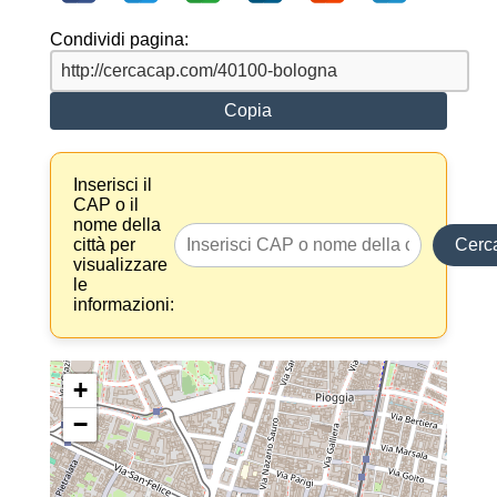
Condividi pagina:
Copia
Inserisci il
CAP o il
nome della
città per
Cerc
visualizzare
le
informazioni:
+
−