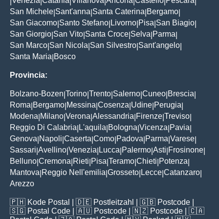
Venezia
Catania
Villanova
Ancona
Castello
Pescara
|
|
|
|
|
|
|
San Michele
Sant'anna
Santa Caterina
Bergamo
|
|
|
|
San Giacomo
Santo Stefano
Livorno
Pisa
San Biagio
|
|
|
|
|
San Giorgio
San Vito
Santa Croce
Selva
Parma
|
|
|
|
|
San Marco
San Nicola
San Silvestro
Sant'angelo
|
|
|
|
Santa Maria
Bosco
|
Provincia:
Bolzano-Bozen
Torino
Trento
Salerno
Cuneo
Brescia
|
|
|
|
|
|
Roma
Bergamo
Messina
Cosenza
Udine
Perugia
|
|
|
|
|
|
Modena
Milano
Verona
Alessandria
Firenze
Treviso
|
|
|
|
|
|
Reggio Di Calabria
L'aquila
Bologna
Vicenza
Pavia
|
|
|
|
|
Genova
Napoli
Caserta
Como
Padova
Parma
Varese
|
|
|
|
|
|
|
Sassari
Avellino
Venezia
Lucca
Palermo
Asti
Frosinone
|
|
|
|
|
|
|
Belluno
Cremona
Rieti
Pisa
Teramo
Chieti
Potenza
|
|
|
|
|
|
|
Mantova
Reggio Nell'emilia
Grosseto
Lecce
Catanzaro
|
|
|
|
|
Arezzo
🇵🇭
Kode Postal
| 🇩🇪
Postleitzahl
| 🇬🇧
Postcode
|
🇸🇬
Postal Code
| 🇦🇺
Postcode
| 🇳🇿
Postcode
| 🇨🇦