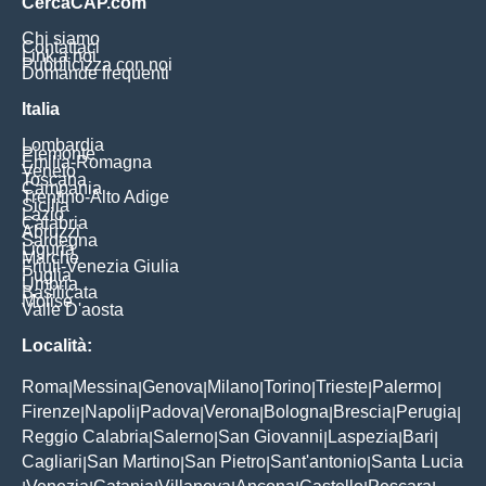
CercaCAP.com
Chi siamo
Contattaci
Link a noi
Pubblicizza con noi
Domande frequenti
Italia
Lombardia
Piemonte
Emilia-Romagna
Veneto
Toscana
Campania
Trentino-Alto Adige
Sicilia
Lazio
Calabria
Abruzzi
Sardegna
Liguria
Marche
Friuli-Venezia Giulia
Puglia
Umbria
Basilicata
Molise
Valle D'aosta
Località:
Roma
Messina
Genova
Milano
Torino
Trieste
Palermo
|
|
|
|
|
|
|
Firenze
Napoli
Padova
Verona
Bologna
Brescia
Perugia
|
|
|
|
|
|
|
Reggio Calabria
Salerno
San Giovanni
Laspezia
Bari
|
|
|
|
|
Cagliari
San Martino
San Pietro
Sant'antonio
Santa Lucia
|
|
|
|