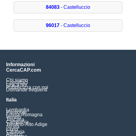
84083
- Castelluccio
96017
- Castelluccio
Informazioni
CercaCAP.com
Chi siamo
Contattaci
Link a noi
Pubblicizza con noi
Domande frequenti
Italia
Lombardia
Piemonte
Emilia-Romagna
Veneto
Toscana
Campania
Trentino-Alto Adige
Sicilia
Lazio
Calabria
Abruzzi