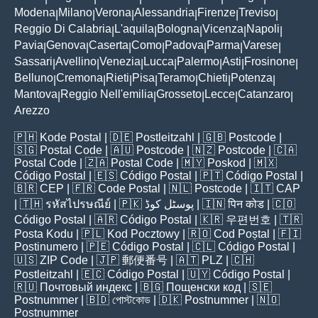
Modena
Milano
Verona
Alessandria
Firenze
Treviso
|
|
|
|
|
|
Reggio Di Calabria
L'aquila
Bologna
Vicenza
Napoli
|
|
|
|
|
Pavia
Genova
Caserta
Como
Padova
Parma
Varese
|
|
|
|
|
|
|
Sassari
Avellino
Venezia
Lucca
Palermo
Asti
Frosinone
|
|
|
|
|
|
|
Belluno
Cremona
Rieti
Pisa
Teramo
Chieti
Potenza
|
|
|
|
|
|
|
Mantova
Reggio Nell'emilia
Grosseto
Lecce
Catanzaro
|
|
|
|
|
Arezzo
🇵🇭
Kode Postal
| 🇩🇪
Postleitzahl
| 🇬🇧
Postcode
|
🇸🇬
Postal Code
| 🇦🇺
Postcode
| 🇳🇿
Postcode
| 🇨🇦
Postal Code
| 🇿🇦
Postal Code
| 🇲🇾
Poskod
| 🇲🇽
Código Postal
| 🇪🇸
Código Postal
| 🇵🇹
Código Postal
|
🇧🇷
CEP
| 🇫🇷
Code Postal
| 🇳🇱
Postcode
| 🇮🇹
CAP
| 🇹🇭
รหัสไปรษณีย์
| 🇵🇰
پوسٹل کوڈ
| 🇮🇳
पिन कोड
| 🇨🇴
Código Postal
| 🇦🇷
Código Postal
| 🇰🇷
우편번호
| 🇹🇷
Posta Kodu
| 🇵🇱
Kod Pocztowy
| 🇷🇴
Cod Poștal
| 🇫🇮
Postinumero
| 🇵🇪
Código Postal
| 🇨🇱
Código Postal
|
🇺🇸
ZIP Code
| 🇯🇵
郵便番号
| 🇦🇹
PLZ
| 🇨🇭
Postleitzahl
| 🇪🇨
Código Postal
| 🇺🇾
Código Postal
|
🇷🇺
Почтовый индекс
| 🇧🇬
Пощенски код
| 🇸🇪
Postnummer
| 🇧🇩
পোস্টকোড
| 🇩🇰
Postnummer
| 🇳🇴
Postnummer