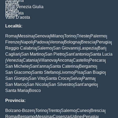
Sardegna
Liguria
Marche
Friuli-Venezia Giulia
Puglia
Umbria
Basilicata
Molise
Valle D'aosta
Località:
Roma
Messina
Genova
Milano
Torino
Trieste
Palermo
|
|
|
|
|
|
|
Firenze
Napoli
Padova
Verona
Bologna
Brescia
Perugia
|
|
|
|
|
|
|
Reggio Calabria
Salerno
San Giovanni
Laspezia
Bari
|
|
|
|
|
Cagliari
San Martino
San Pietro
Sant'antonio
Santa Lucia
|
|
|
|
Venezia
Catania
Villanova
Ancona
Castello
Pescara
|
|
|
|
|
|
|
San Michele
Sant'anna
Santa Caterina
Bergamo
|
|
|
|
San Giacomo
Santo Stefano
Livorno
Pisa
San Biagio
|
|
|
|
|
San Giorgio
San Vito
Santa Croce
Selva
Parma
|
|
|
|
|
San Marco
San Nicola
San Silvestro
Sant'angelo
|
|
|
|
Santa Maria
Bosco
|
Provincia:
Bolzano-Bozen
Torino
Trento
Salerno
Cuneo
Brescia
|
|
|
|
|
|
Roma
Bergamo
Messina
Cosenza
Udine
Perugia
|
|
|
|
|
|