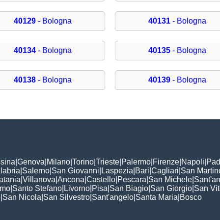
40129
- Bologna
40131
- Bologna
40134
- Bologna
40135
- Bologna
40138
- Bologna
40139
- Bologna
sina
|
Genova
|
Milano
|
Torino
|
Trieste
|
Palermo
|
Firenze
|
Napoli
|
Pad
labria
|
Salerno
|
San Giovanni
|
Laspezia
|
Bari
|
Cagliari
|
San Martin
atania
|
Villanova
|
Ancona
|
Castello
|
Pescara
|
San Michele
|
Sant'a
omo
|
Santo Stefano
|
Livorno
|
Pisa
|
San Biagio
|
San Giorgio
|
San Vi
o
|
San Nicola
|
San Silvestro
|
Sant'angelo
|
Santa Maria
|
Bosco
: