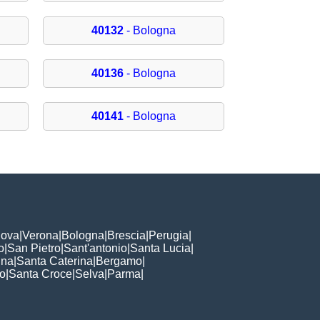
40132
- Bologna
40136
- Bologna
40141
- Bologna
ova
|
Verona
|
Bologna
|
Brescia
|
Perugia
|
o
|
San Pietro
|
Sant'antonio
|
Santa Lucia
|
nna
|
Santa Caterina
|
Bergamo
|
to
|
Santa Croce
|
Selva
|
Parma
|