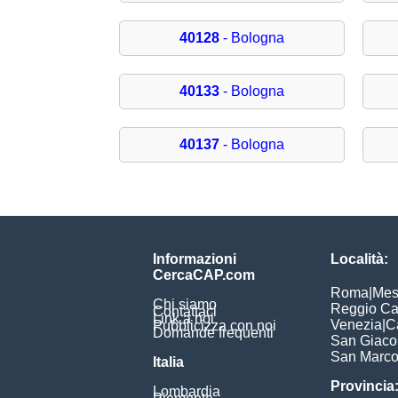
40128
- Bologna
40133
- Bologna
40137
- Bologna
Informazioni
Località:
CercaCAP.com
Roma
|
Mes
Chi siamo
Reggio Ca
Contattaci
Link a noi
Venezia
|
C
Pubblicizza con noi
Domande frequenti
San Giac
San Marc
Italia
Provincia
Lombardia