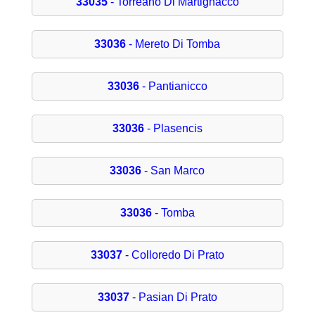
33035
- Torreano Di Martignacco
33036
- Mereto Di Tomba
33036
- Pantianicco
33036
- Plasencis
33036
- San Marco
33036
- Tomba
33037
- Colloredo Di Prato
33037
- Pasian Di Prato