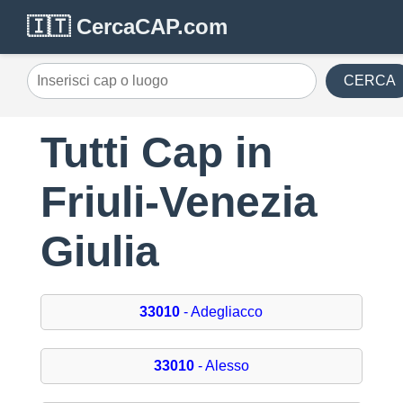
🇮🇹 CercaCAP.com
CERCA
Tutti Cap in
Friuli-Venezia
Giulia
33010
- Adegliacco
33010
- Alesso