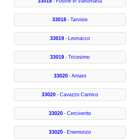
33018
- Fusine In Valromana
33018
- Tarvisio
33019
- Leonacco
33019
- Tricesimo
33020
- Amaro
33020
- Cavazzo Carnico
33020
- Cercivento
33020
- Enemonzo