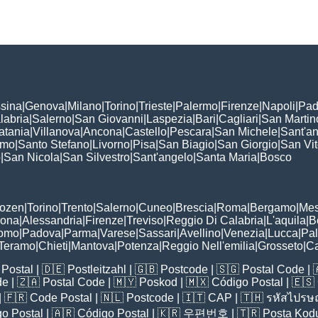
sina
|
Genova
|
Milano
|
Torino
|
Trieste
|
Palermo
|
Firenze
|
Napoli
|
Pad
labria
|
Salerno
|
San Giovanni
|
Laspezia
|
Bari
|
Cagliari
|
San Martin
atania
|
Villanova
|
Ancona
|
Castello
|
Pescara
|
San Michele
|
Sant'a
omo
|
Santo Stefano
|
Livorno
|
Pisa
|
San Biagio
|
San Giorgio
|
San Vi
o
|
San Nicola
|
San Silvestro
|
Sant'angelo
|
Santa Maria
|
Bosco
:
Bozen
|
Torino
|
Trento
|
Salerno
|
Cuneo
|
Brescia
|
Roma
|
Bergamo
|
Mes
rona
|
Alessandria
|
Firenze
|
Treviso
|
Reggio Di Calabria
|
L'aquila
|
B
omo
|
Padova
|
Parma
|
Varese
|
Sassari
|
Avellino
|
Venezia
|
Lucca
|
Pa
Teramo
|
Chieti
|
Mantova
|
Potenza
|
Reggio Nell'emilia
|
Grosseto
|
Ca
Postal
| 🇩🇪
Postleitzahl
| 🇬🇧
Postcode
| 🇸🇬
Postal Code
| 
de
| 🇿🇦
Postal Code
| 🇲🇾
Poskod
| 🇲🇽
Código Postal
| 🇪🇸
| 🇫🇷
Code Postal
| 🇳🇱
Postcode
| 🇮🇹
CAP
| 🇹🇭
รหัสไปรษณ
o Postal
| 🇦🇷
Código Postal
| 🇰🇷
우편번호
| 🇹🇷
Posta Kod