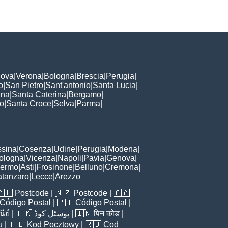
ova
|
Verona
|
Bologna
|
Brescia
|
Perugia
|
o
|
San Pietro
|
Sant'antonio
|
Santa Lucia
|
nna
|
Santa Caterina
|
Bergamo
|
to
|
Santa Croce
|
Selva
|
Parma
|
sina
|
Cosenza
|
Udine
|
Perugia
|
Modena
|
ologna
|
Vicenza
|
Napoli
|
Pavia
|
Genova
|
lermo
|
Asti
|
Frosinone
|
Belluno
|
Cremona
|
tanzaro
|
Lecce
|
Arezzo
🇦🇺
Postcode
| 🇳🇿
Postcode
| 🇨🇦
Código Postal
| 🇵🇹
Código Postal
|
ีย์
| 🇵🇰
پوسٹل کوڈ
| 🇮🇳
पिन कोड
|
u
| 🇵🇱
Kod Pocztowy
| 🇷🇴
Cod