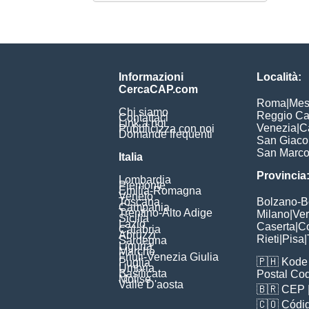
Informazioni
Località:
CercaCAP.com
Roma
|
Mes
Chi siamo
Reggio Ca
Contattaci
Link a noi
Venezia
|
C
Pubblicizza con noi
Domande frequenti
San Giac
San Marc
Italia
Provincia
Lombardia
Piemonte
Emilia-Romagna
Veneto
Toscana
Bolzano-
Campania
Trentino-Alto Adige
Milano
|
Ve
Sicilia
Lazio
Caserta
|
C
Calabria
Abruzzi
Rieti
|
Pisa
|
Sardegna
Liguria
Marche
Friuli-Venezia Giulia
🇵🇭
Kode 
Puglia
Umbria
Basilicata
Postal Co
Molise
Valle D'aosta
🇧🇷
CEP
🇨🇴
Códig