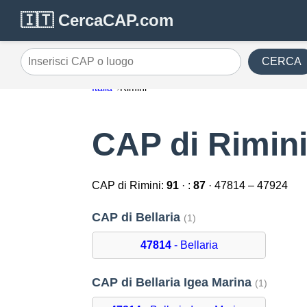
🇮🇹 CercaCAP.com
CERCA
Inserisci CAP o luogo
Italia
Rimini
CAP di Rimin
CAP di Rimini:
91
· :
87
· 47814 – 47924
CAP di Bellaria
(1)
47814
- Bellaria
CAP di Bellaria Igea Marina
(1)