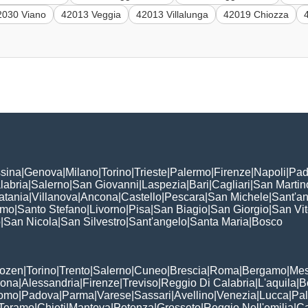
2030 Viano
42013 Veggia
42013 Villalunga
42019 Chiozza
sina
|
Genova
|
Milano
|
Torino
|
Trieste
|
Palermo
|
Firenze
|
Napoli
|
Pad
labria
|
Salerno
|
San Giovanni
|
Laspezia
|
Bari
|
Cagliari
|
San Martin
atania
|
Villanova
|
Ancona
|
Castello
|
Pescara
|
San Michele
|
Sant'a
omo
|
Santo Stefano
|
Livorno
|
Pisa
|
San Biagio
|
San Giorgio
|
San Vi
o
|
San Nicola
|
San Silvestro
|
Sant'angelo
|
Santa Maria
|
Bosco
:
Bozen
|
Torino
|
Trento
|
Salerno
|
Cuneo
|
Brescia
|
Roma
|
Bergamo
|
Mes
rona
|
Alessandria
|
Firenze
|
Treviso
|
Reggio Di Calabria
|
L'aquila
|
B
omo
|
Padova
|
Parma
|
Varese
|
Sassari
|
Avellino
|
Venezia
|
Lucca
|
Pa
Teramo
|
Chieti
|
Mantova
|
Potenza
|
Grosseto
|
Reggio Nell'emilia
|
Ca