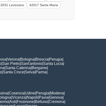
42031 Levizzano
42017 Santa Maria
ova
|
Verona
|
Bologna
|
Brescia
|
Perugia
|
o
|
San Pietro
|
Sant'antonio
|
Santa Lucia
|
nna
|
Santa Caterina
|
Bergamo
|
to
|
Santa Croce
|
Selva
|
Parma
|
sina
|
Cosenza
|
Udine
|
Perugia
|
Modena
|
ologna
|
Vicenza
|
Napoli
|
Pavia
|
Genova
|
lermo
|
Asti
|
Frosinone
|
Belluno
|
Cremona
|
tanzaro
|
Lecce
|
Arezzo