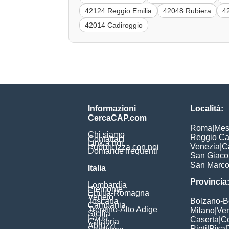
42124 Reggio Emilia
42048 Rubiera
4
42014 Cadiroggio
Informazioni
Località:
CercaCAP.com
Roma
|
Mes
Chi siamo
Reggio Ca
Contattaci
Link a noi
Venezia
|
C
Pubblicizza con noi
Domande frequenti
San Giac
San Marc
Italia
Provincia
Lombardia
Piemonte
Emilia-Romagna
Veneto
Toscana
Bolzano-
Campania
Trentino-Alto Adige
Milano
|
Ve
Sicilia
Lazio
Caserta
|
C
Calabria
Abruzzi
Rieti
|
Pisa
|