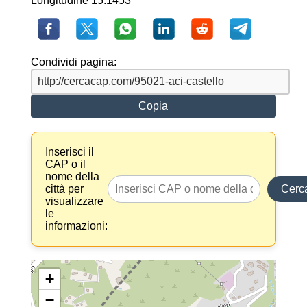
Longitudine 15.1453
Condividi pagina:
Copia
Inserisci il
CAP o il
nome della
città per
Cerc
visualizzare
le
informazioni:
+
−