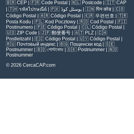
🇧🇷
CEP
| 🇫🇷
Code Postal
| 🇳🇱
Postcode
| 🇮🇹
CAP
| 🇹🇭
รหัสไปรษณีย์
| 🇵🇰
پوسٹل کوڈ
| 🇮🇳
पिन कोड
| 🇨🇴
Código Postal
| 🇦🇷
Código Postal
| 🇰🇷
우편번호
| 🇹🇷
Posta Kodu
| 🇵🇱
Kod Pocztowy
| 🇷🇴
Cod Poștal
| 🇫🇮
Postinumero
| 🇵🇪
Código Postal
| 🇨🇱
Código Postal
|
🇺🇸
ZIP Code
| 🇯🇵
郵便番号
| 🇦🇹
PLZ
| 🇨🇭
Postleitzahl
| 🇪🇨
Código Postal
| 🇺🇾
Código Postal
|
🇷🇺
Почтовый индекс
| 🇧🇬
Пощенски код
| 🇸🇪
Postnummer
| 🇧🇩
পোস্টকোড
| 🇩🇰
Postnummer
| 🇳🇴
Postnummer
© 2026 CercaCAP.com