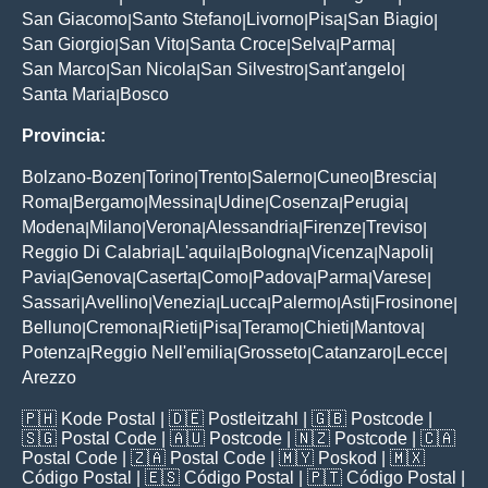
San Giacomo
Santo Stefano
Livorno
Pisa
San Biagio
|
|
|
|
|
San Giorgio
San Vito
Santa Croce
Selva
Parma
|
|
|
|
|
San Marco
San Nicola
San Silvestro
Sant'angelo
|
|
|
|
Santa Maria
Bosco
|
Provincia:
Bolzano-Bozen
Torino
Trento
Salerno
Cuneo
Brescia
|
|
|
|
|
|
Roma
Bergamo
Messina
Udine
Cosenza
Perugia
|
|
|
|
|
|
Modena
Milano
Verona
Alessandria
Firenze
Treviso
|
|
|
|
|
|
Reggio Di Calabria
L'aquila
Bologna
Vicenza
Napoli
|
|
|
|
|
Pavia
Genova
Caserta
Como
Padova
Parma
Varese
|
|
|
|
|
|
|
Sassari
Avellino
Venezia
Lucca
Palermo
Asti
Frosinone
|
|
|
|
|
|
|
Belluno
Cremona
Rieti
Pisa
Teramo
Chieti
Mantova
|
|
|
|
|
|
|
Potenza
Reggio Nell'emilia
Grosseto
Catanzaro
Lecce
|
|
|
|
|
Arezzo
🇵🇭
Kode Postal
| 🇩🇪
Postleitzahl
| 🇬🇧
Postcode
|
🇸🇬
Postal Code
| 🇦🇺
Postcode
| 🇳🇿
Postcode
| 🇨🇦
Postal Code
| 🇿🇦
Postal Code
| 🇲🇾
Poskod
| 🇲🇽
Código Postal
| 🇪🇸
Código Postal
| 🇵🇹
Código Postal
|