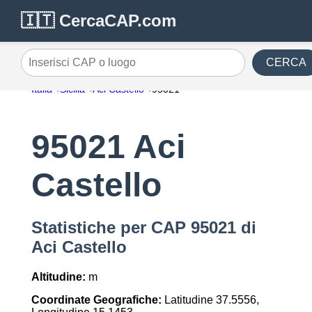
🇮🇹 CercaCAP.com
CERCA
Inserisci CAP o luogo
Italia
Sicilia
Aci Castello
95021
95021 Aci
Castello
Statistiche per CAP 95021 di
Aci Castello
Altitudine:
m
Coordinate Geografiche:
Latitudine 37.5556,