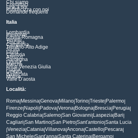
Chi siamo
Contattaci
Link a noi
Pubblicizza con noi
Domande frequenti
Italia
Lombardia
Piemonte
Emilia-Romagna
Veneto
Toscana
Campania
Trentino-Alto Adige
Sicilia
Lazio
Calabria
Abruzzi
Sardegna
Liguria
Marche
Friuli-Venezia Giulia
Puglia
Umbria
Basilicata
Molise
Valle D'aosta
Località:
Roma
Messina
Genova
Milano
Torino
Trieste
Palermo
|
|
|
|
|
|
|
Firenze
Napoli
Padova
Verona
Bologna
Brescia
Perugia
|
|
|
|
|
|
|
Reggio Calabria
Salerno
San Giovanni
Laspezia
Bari
|
|
|
|
|
Cagliari
San Martino
San Pietro
Sant'antonio
Santa Lucia
|
|
|
|
Venezia
Catania
Villanova
Ancona
Castello
Pescara
|
|
|
|
|
|
|
San Michele
Sant'anna
Santa Caterina
Bergamo
|
|
|
|