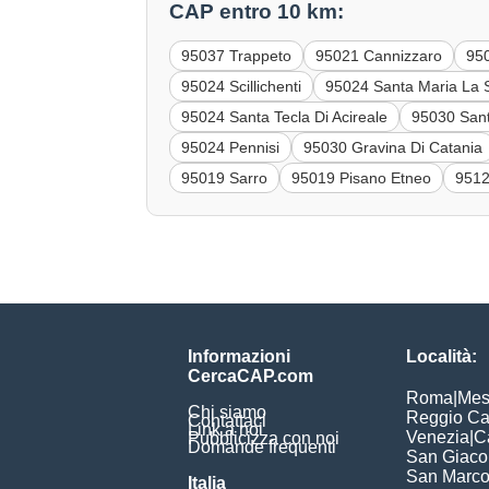
CAP entro 10 km:
95037 Trappeto
95021 Cannizzaro
95
95024 Scillichenti
95024 Santa Maria La 
95024 Santa Tecla Di Acireale
95030 Sant'
95024 Pennisi
95030 Gravina Di Catania
95019 Sarro
95019 Pisano Etneo
9512
Informazioni
Località:
CercaCAP.com
Roma
|
Mes
Chi siamo
Reggio Ca
Contattaci
Link a noi
Venezia
|
C
Pubblicizza con noi
Domande frequenti
San Giac
San Marc
Italia