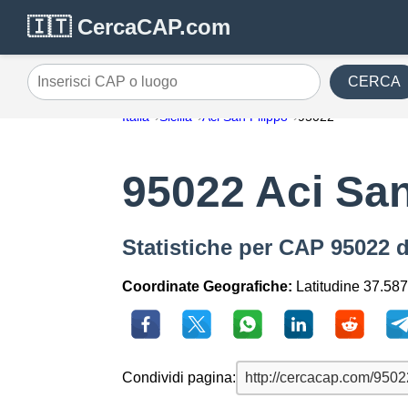
🇮🇹 CercaCAP.com
CERCA
Inserisci CAP o luogo
Italia
Sicilia
Aci San Filippo
95022
95022 Aci San
Statistiche per CAP 95022 d
Coordinate Geografiche:
Latitudine 37.587
Condividi pagina: