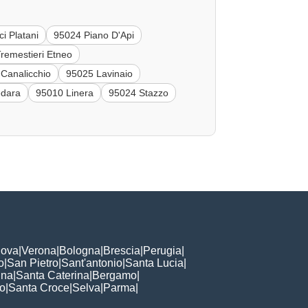
i Platani
95024 Piano D'Api
remestieri Etneo
Canalicchio
95025 Lavinaio
edara
95010 Linera
95024 Stazzo
ova
|
Verona
|
Bologna
|
Brescia
|
Perugia
|
o
|
San Pietro
|
Sant'antonio
|
Santa Lucia
|
nna
|
Santa Caterina
|
Bergamo
|
to
|
Santa Croce
|
Selva
|
Parma
|