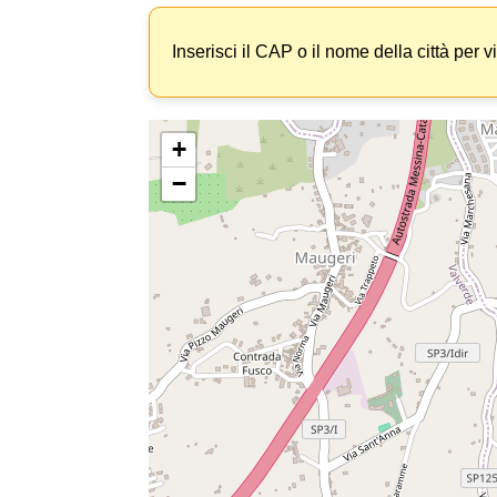
Inserisci il CAP o il nome della città per v
+
−