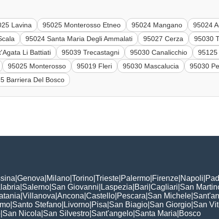
025 Lavina
95025 Monterosso Etneo
95024 Mangano
95024 Ac
Scala
95024 Santa Maria Degli Ammalati
95027 Cerza
95030 T
Agata Li Battiati
95039 Trecastagni
95030 Canalicchio
95125 
95025 Monterosso
95019 Fleri
95030 Mascalucia
95030 P
5 Barriera Del Bosco
sina
|
Genova
|
Milano
|
Torino
|
Trieste
|
Palermo
|
Firenze
|
Napoli
|
Pad
labria
|
Salerno
|
San Giovanni
|
Laspezia
|
Bari
|
Cagliari
|
San Martin
atania
|
Villanova
|
Ancona
|
Castello
|
Pescara
|
San Michele
|
Sant'a
omo
|
Santo Stefano
|
Livorno
|
Pisa
|
San Biagio
|
San Giorgio
|
San Vi
o
|
San Nicola
|
San Silvestro
|
Sant'angelo
|
Santa Maria
|
Bosco