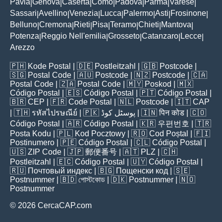
Pavia
Genova
Caserta
Como
Padova
Parma
Varese
|
|
|
|
|
|
|
Sassari
Avellino
Venezia
Lucca
Palermo
Asti
Frosinone
|
|
|
|
|
|
|
Belluno
Cremona
Rieti
Pisa
Teramo
Chieti
Mantova
|
|
|
|
|
|
|
Potenza
Reggio Nell'emilia
Grosseto
Catanzaro
Lecce
|
|
|
|
|
Arezzo
🇵🇭
Kode Postal
| 🇩🇪
Postleitzahl
| 🇬🇧
Postcode
|
🇸🇬
Postal Code
| 🇦🇺
Postcode
| 🇳🇿
Postcode
| 🇨🇦
Postal Code
| 🇿🇦
Postal Code
| 🇲🇾
Poskod
| 🇲🇽
Código Postal
| 🇪🇸
Código Postal
| 🇵🇹
Código Postal
|
🇧🇷
CEP
| 🇫🇷
Code Postal
| 🇳🇱
Postcode
| 🇮🇹
CAP
| 🇹🇭
รหัสไปรษณีย์
| 🇵🇰
پوسٹل کوڈ
| 🇮🇳
पिन कोड
| 🇨🇴
Código Postal
| 🇦🇷
Código Postal
| 🇰🇷
우편번호
| 🇹🇷
Posta Kodu
| 🇵🇱
Kod Pocztowy
| 🇷🇴
Cod Poștal
| 🇫🇮
Postinumero
| 🇵🇪
Código Postal
| 🇨🇱
Código Postal
|
🇺🇸
ZIP Code
| 🇯🇵
郵便番号
| 🇦🇹
PLZ
| 🇨🇭
Postleitzahl
| 🇪🇨
Código Postal
| 🇺🇾
Código Postal
|
🇷🇺
Почтовый индекс
| 🇧🇬
Пощенски код
| 🇸🇪
Postnummer
| 🇧🇩
পোস্টকোড
| 🇩🇰
Postnummer
| 🇳🇴
Postnummer
© 2026 CercaCAP.com