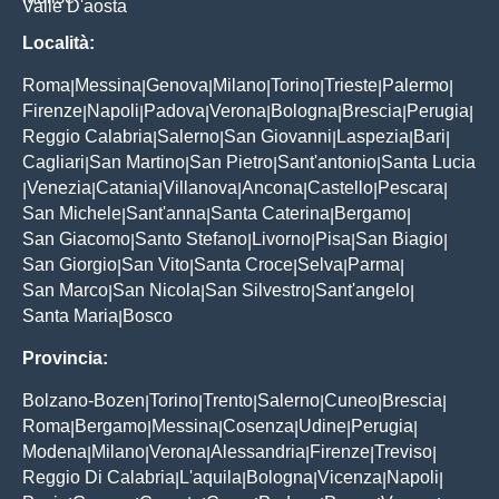
Valle D'aosta
Località:
Roma
Messina
Genova
Milano
Torino
Trieste
Palermo
|
|
|
|
|
|
|
Firenze
Napoli
Padova
Verona
Bologna
Brescia
Perugia
|
|
|
|
|
|
|
Reggio Calabria
Salerno
San Giovanni
Laspezia
Bari
|
|
|
|
|
Cagliari
San Martino
San Pietro
Sant'antonio
Santa Lucia
|
|
|
|
Venezia
Catania
Villanova
Ancona
Castello
Pescara
|
|
|
|
|
|
|
San Michele
Sant'anna
Santa Caterina
Bergamo
|
|
|
|
San Giacomo
Santo Stefano
Livorno
Pisa
San Biagio
|
|
|
|
|
San Giorgio
San Vito
Santa Croce
Selva
Parma
|
|
|
|
|
San Marco
San Nicola
San Silvestro
Sant'angelo
|
|
|
|
Santa Maria
Bosco
|
Provincia:
Bolzano-Bozen
Torino
Trento
Salerno
Cuneo
Brescia
|
|
|
|
|
|
Roma
Bergamo
Messina
Cosenza
Udine
Perugia
|
|
|
|
|
|
Modena
Milano
Verona
Alessandria
Firenze
Treviso
|
|
|
|
|
|
Reggio Di Calabria
L'aquila
Bologna
Vicenza
Napoli
|
|
|
|
|