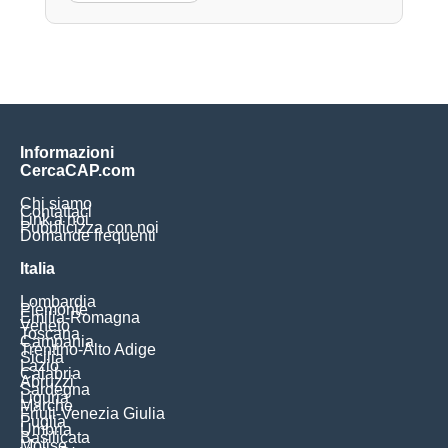
Informazioni
CercaCAP.com
Chi siamo
Contattaci
Link a noi
Pubblicizza con noi
Domande frequenti
Italia
Lombardia
Piemonte
Emilia-Romagna
Veneto
Toscana
Campania
Trentino-Alto Adige
Sicilia
Lazio
Calabria
Abruzzi
Sardegna
Liguria
Marche
Friuli-Venezia Giulia
Puglia
Umbria
Basilicata
Molise