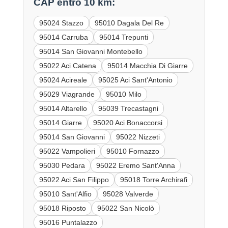
CAP entro 10 km:
95024 Stazzo
95010 Dagala Del Re
95014 Carruba
95014 Trepunti
95014 San Giovanni Montebello
95022 Aci Catena
95014 Macchia Di Giarre
95024 Acireale
95025 Aci Sant'Antonio
95029 Viagrande
95010 Milo
95014 Altarello
95039 Trecastagni
95014 Giarre
95020 Aci Bonaccorsi
95014 San Giovanni
95022 Nizzeti
95022 Vampolieri
95010 Fornazzo
95030 Pedara
95022 Eremo Sant'Anna
95022 Aci San Filippo
95018 Torre Archirafi
95010 Sant'Alfio
95028 Valverde
95018 Riposto
95022 San Nicolò
95016 Puntalazzo