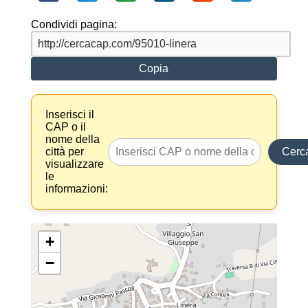
Condividi pagina:
Copia
Inserisci il
CAP o il
nome della
città per
Cerc
visualizzare
le
informazioni:
+
−