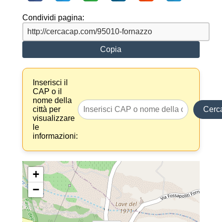
Condividi pagina:
Copia
Inserisci il
CAP o il
nome della
città per
Cerc
visualizzare
le
informazioni:
+
−