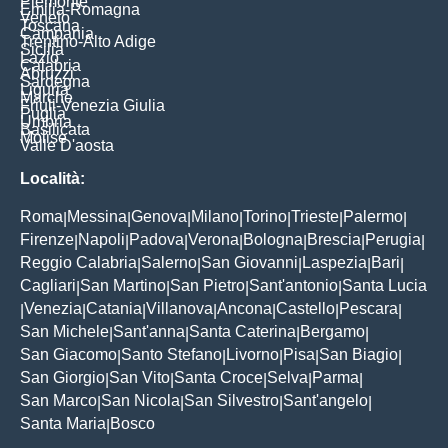
Piemonte
Emilia-Romagna
Veneto
Toscana
Campania
Trentino-Alto Adige
Sicilia
Lazio
Calabria
Abruzzi
Sardegna
Liguria
Marche
Friuli-Venezia Giulia
Puglia
Umbria
Basilicata
Molise
Valle D'aosta
Località:
Roma
Messina
Genova
Milano
Torino
Trieste
Palermo
|
|
|
|
|
|
|
Firenze
Napoli
Padova
Verona
Bologna
Brescia
Perugia
|
|
|
|
|
|
|
Reggio Calabria
Salerno
San Giovanni
Laspezia
Bari
|
|
|
|
|
Cagliari
San Martino
San Pietro
Sant'antonio
Santa Lucia
|
|
|
|
Venezia
Catania
Villanova
Ancona
Castello
Pescara
|
|
|
|
|
|
|
San Michele
Sant'anna
Santa Caterina
Bergamo
|
|
|
|
San Giacomo
Santo Stefano
Livorno
Pisa
San Biagio
|
|
|
|
|
San Giorgio
San Vito
Santa Croce
Selva
Parma
|
|
|
|
|
San Marco
San Nicola
San Silvestro
Sant'angelo
|
|
|
|
Santa Maria
Bosco
|