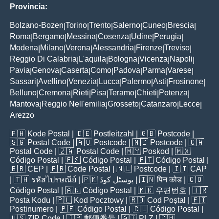
Provincia:
Bolzano-Bozen
Torino
Trento
Salerno
Cuneo
Brescia
|
|
|
|
|
|
Roma
Bergamo
Messina
Cosenza
Udine
Perugia
|
|
|
|
|
|
Modena
Milano
Verona
Alessandria
Firenze
Treviso
|
|
|
|
|
|
Reggio Di Calabria
L'aquila
Bologna
Vicenza
Napoli
|
|
|
|
|
Pavia
Genova
Caserta
Como
Padova
Parma
Varese
|
|
|
|
|
|
|
Sassari
Avellino
Venezia
Lucca
Palermo
Asti
Frosinone
|
|
|
|
|
|
|
Belluno
Cremona
Rieti
Pisa
Teramo
Chieti
Potenza
|
|
|
|
|
|
|
Mantova
Reggio Nell'emilia
Grosseto
Catanzaro
Lecce
|
|
|
|
|
Arezzo
🇵🇭
Kode Postal
| 🇩🇪
Postleitzahl
| 🇬🇧
Postcode
|
🇸🇬
Postal Code
| 🇦🇺
Postcode
| 🇳🇿
Postcode
| 🇨🇦
Postal Code
| 🇿🇦
Postal Code
| 🇲🇾
Poskod
| 🇲🇽
Código Postal
| 🇪🇸
Código Postal
| 🇵🇹
Código Postal
|
🇧🇷
CEP
| 🇫🇷
Code Postal
| 🇳🇱
Postcode
| 🇮🇹
CAP
| 🇹🇭
รหัสไปรษณีย์
| 🇵🇰
پوسٹل کوڈ
| 🇮🇳
पिन कोड
| 🇨🇴
Código Postal
| 🇦🇷
Código Postal
| 🇰🇷
우편번호
| 🇹🇷
Posta Kodu
| 🇵🇱
Kod Pocztowy
| 🇷🇴
Cod Poștal
| 🇫🇮
Postinumero
| 🇵🇪
Código Postal
| 🇨🇱
Código Postal
|
🇺🇸
ZIP Code
| 🇯🇵
郵便番号
| 🇦🇹
PLZ
| 🇨🇭