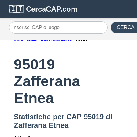
🇮🇹 CercaCAP.com
CERCA
Inserisci CAP o luogo
Italia
Sicilia
Zafferana Etnea
95019
95019
Zafferana
Etnea
Statistiche per CAP 95019 di
Zafferana Etnea