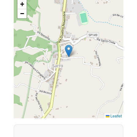
+
−
Leaflet