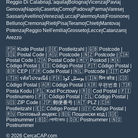
Reggio Di Calabria
L'aquila
Bologna
Vicenza
Pavia
|
|
|
|
|
Genova
Napoli
Caserta
Como
Padova
Parma
Varese
|
|
|
|
|
|
|
Sassari
Avellino
Venezia
Lucca
Palermo
Asti
Frosinone
|
|
|
|
|
|
|
Belluno
Cremona
Rieti
Pisa
Teramo
Chieti
Mantova
|
|
|
|
|
|
|
Potenza
Reggio Nell'emilia
Grosseto
Lecce
Catanzaro
|
|
|
|
|
Arezzo
🇵🇭
Kode Postal
| 🇩🇪
Postleitzahl
| 🇬🇧
Postcode
|
🇸🇬
Postal Code
| 🇦🇺
Postcode
| 🇳🇿
Postcode
| 🇨🇦
Postal Code
| 🇿🇦
Postal Code
| 🇲🇾
Poskod
| 🇲🇽
Código Postal
| 🇪🇸
Código Postal
| 🇵🇹
Código Postal
|
🇧🇷
CEP
| 🇫🇷
Code Postal
| 🇳🇱
Postcode
| 🇮🇹
CAP
| 🇹🇭
รหัสไปรษณีย์
| 🇵🇰
پوسٹل کوڈ
| 🇮🇳
पिन कोड
| 🇨🇴
Código Postal
| 🇦🇷
Código Postal
| 🇰🇷
우편번호
| 🇹🇷
Posta Kodu
| 🇵🇱
Kod Pocztowy
| 🇷🇴
Cod Poștal
| 🇫🇮
Postinumero
| 🇵🇪
Código Postal
| 🇨🇱
Código Postal
|
🇺🇸
ZIP Code
| 🇯🇵
郵便番号
| 🇦🇹
PLZ
| 🇨🇭
Postleitzahl
| 🇪🇨
Código Postal
| 🇺🇾
Código Postal
|
🇷🇺
Почтовый индекс
| 🇧🇬
Пощенски код
| 🇸🇪
Postnummer
| 🇧🇩
পোস্টকোড
| 🇩🇰
Postnummer
| 🇳🇴
Postnummer
© 2026 CercaCAP.com