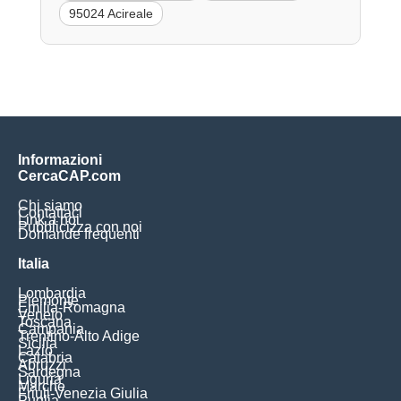
95024 Acireale
Informazioni
CercaCAP.com
Chi siamo
Contattaci
Link a noi
Pubblicizza con noi
Domande frequenti
Italia
Lombardia
Piemonte
Emilia-Romagna
Veneto
Toscana
Campania
Trentino-Alto Adige
Sicilia
Lazio
Calabria
Abruzzi
Sardegna
Liguria
Marche
Friuli-Venezia Giulia
Puglia