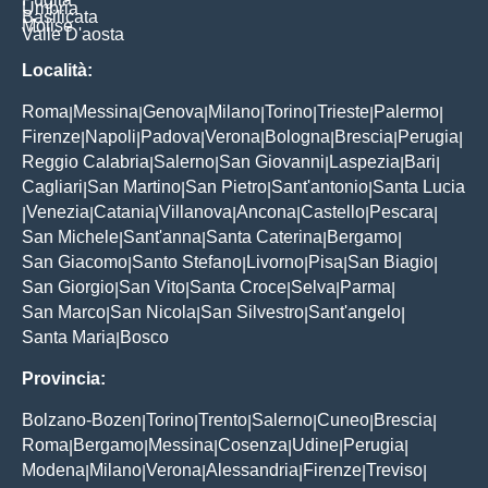
Umbria
Basilicata
Molise
Valle D'aosta
Località:
Roma
Messina
Genova
Milano
Torino
Trieste
Palermo
|
|
|
|
|
|
|
Firenze
Napoli
Padova
Verona
Bologna
Brescia
Perugia
|
|
|
|
|
|
|
Reggio Calabria
Salerno
San Giovanni
Laspezia
Bari
|
|
|
|
|
Cagliari
San Martino
San Pietro
Sant'antonio
Santa Lucia
|
|
|
|
Venezia
Catania
Villanova
Ancona
Castello
Pescara
|
|
|
|
|
|
|
San Michele
Sant'anna
Santa Caterina
Bergamo
|
|
|
|
San Giacomo
Santo Stefano
Livorno
Pisa
San Biagio
|
|
|
|
|
San Giorgio
San Vito
Santa Croce
Selva
Parma
|
|
|
|
|
San Marco
San Nicola
San Silvestro
Sant'angelo
|
|
|
|
Santa Maria
Bosco
|
Provincia:
Bolzano-Bozen
Torino
Trento
Salerno
Cuneo
Brescia
|
|
|
|
|
|
Roma
Bergamo
Messina
Cosenza
Udine
Perugia
|
|
|
|
|
|
Modena
Milano
Verona
Alessandria
Firenze
Treviso
|
|
|
|
|
|