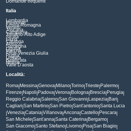
Domande frequenti
Italia
Lombardia
Piemonte
Emilia-Romagna
Veneto
Toscana
Campania
Trentino-Alto Adige
Sicilia
Lazio
Calabria
Abruzzi
Sardegna
Liguria
Marche
Friuli-Venezia Giulia
Puglia
Umbria
Basilicata
Molise
Valle D'aosta
Località:
Roma
Messina
Genova
Milano
Torino
Trieste
Palermo
|
|
|
|
|
|
|
Firenze
Napoli
Padova
Verona
Bologna
Brescia
Perugia
|
|
|
|
|
|
|
Reggio Calabria
Salerno
San Giovanni
Laspezia
Bari
|
|
|
|
|
Cagliari
San Martino
San Pietro
Sant'antonio
Santa Lucia
|
|
|
|
Venezia
Catania
Villanova
Ancona
Castello
Pescara
|
|
|
|
|
|
|
San Michele
Sant'anna
Santa Caterina
Bergamo
|
|
|
|
San Giacomo
Santo Stefano
Livorno
Pisa
San Biagio
|
|
|
|
|