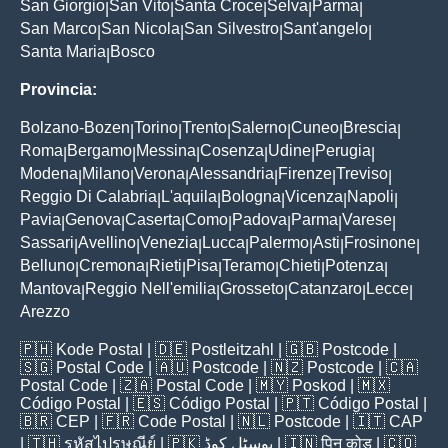
San Giorgio
San Vito
Santa Croce
Selva
Parma
|
|
|
|
|
San Marco
San Nicola
San Silvestro
Sant'angelo
|
|
|
|
Santa Maria
Bosco
|
Provincia:
Bolzano-Bozen
Torino
Trento
Salerno
Cuneo
Brescia
|
|
|
|
|
|
Roma
Bergamo
Messina
Cosenza
Udine
Perugia
|
|
|
|
|
|
Modena
Milano
Verona
Alessandria
Firenze
Treviso
|
|
|
|
|
|
Reggio Di Calabria
L'aquila
Bologna
Vicenza
Napoli
|
|
|
|
|
Pavia
Genova
Caserta
Como
Padova
Parma
Varese
|
|
|
|
|
|
|
Sassari
Avellino
Venezia
Lucca
Palermo
Asti
Frosinone
|
|
|
|
|
|
|
Belluno
Cremona
Rieti
Pisa
Teramo
Chieti
Potenza
|
|
|
|
|
|
|
Mantova
Reggio Nell'emilia
Grosseto
Catanzaro
Lecce
|
|
|
|
|
Arezzo
🇵🇭
Kode Postal
| 🇩🇪
Postleitzahl
| 🇬🇧
Postcode
|
🇸🇬
Postal Code
| 🇦🇺
Postcode
| 🇳🇿
Postcode
| 🇨🇦
Postal Code
| 🇿🇦
Postal Code
| 🇲🇾
Poskod
| 🇲🇽
Código Postal
| 🇪🇸
Código Postal
| 🇵🇹
Código Postal
|
🇧🇷
CEP
| 🇫🇷
Code Postal
| 🇳🇱
Postcode
| 🇮🇹
CAP
| 🇹🇭
รหัสไปรษณีย์
| 🇵🇰
پوسٹل کوڈ
| 🇮🇳
पिन कोड
| 🇨🇴