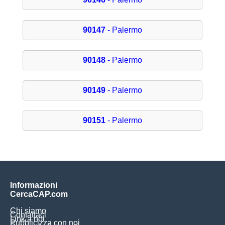
90147
- Palermo
90148
- Palermo
90149
- Palermo
90151
- Palermo
Informazioni
CercaCAP.com
Chi siamo
Contattaci
Link a noi
Pubblicizza con noi