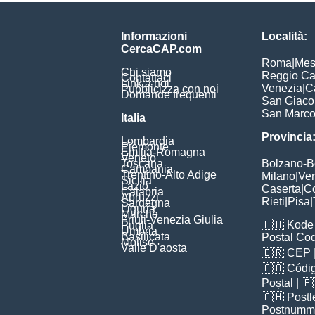
Informazioni
Località:
CercaCAP.com
Roma
|
Mes
Chi siamo
Reggio Ca
Contattaci
Link a noi
Venezia
|
C
Pubblicizza con noi
Domande frequenti
San Giac
San Marc
Italia
Provincia
Lombardia
Piemonte
Emilia-Romagna
Veneto
Toscana
Bolzano-
Campania
Trentino-Alto Adige
Milano
|
Ve
Sicilia
Lazio
Caserta
|
C
Calabria
Abruzzi
Rieti
|
Pisa
|
Sardegna
Liguria
Marche
Friuli-Venezia Giulia
🇵🇭
Kode 
Puglia
Umbria
Basilicata
Postal Co
Molise
Valle D'aosta
🇧🇷
CEP
🇨🇴
Códig
Poștal
| 
🇨🇭
Postl
Postnumm