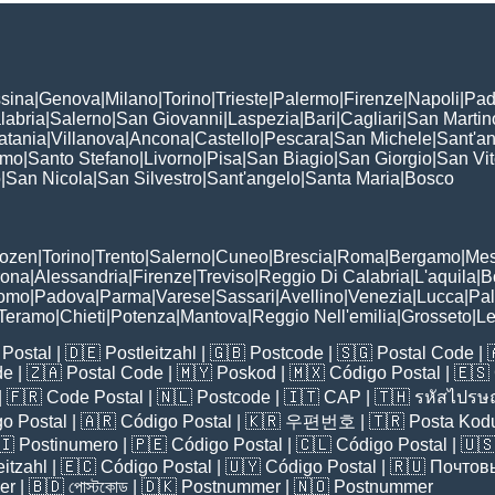
sina
|
Genova
|
Milano
|
Torino
|
Trieste
|
Palermo
|
Firenze
|
Napoli
|
Pad
labria
|
Salerno
|
San Giovanni
|
Laspezia
|
Bari
|
Cagliari
|
San Martin
atania
|
Villanova
|
Ancona
|
Castello
|
Pescara
|
San Michele
|
Sant'a
omo
|
Santo Stefano
|
Livorno
|
Pisa
|
San Biagio
|
San Giorgio
|
San Vi
o
|
San Nicola
|
San Silvestro
|
Sant'angelo
|
Santa Maria
|
Bosco
:
Bozen
|
Torino
|
Trento
|
Salerno
|
Cuneo
|
Brescia
|
Roma
|
Bergamo
|
Mes
rona
|
Alessandria
|
Firenze
|
Treviso
|
Reggio Di Calabria
|
L'aquila
|
B
omo
|
Padova
|
Parma
|
Varese
|
Sassari
|
Avellino
|
Venezia
|
Lucca
|
Pa
Teramo
|
Chieti
|
Potenza
|
Mantova
|
Reggio Nell'emilia
|
Grosseto
|
L
Postal
| 🇩🇪
Postleitzahl
| 🇬🇧
Postcode
| 🇸🇬
Postal Code
| 
de
| 🇿🇦
Postal Code
| 🇲🇾
Poskod
| 🇲🇽
Código Postal
| 🇪🇸
| 🇫🇷
Code Postal
| 🇳🇱
Postcode
| 🇮🇹
CAP
| 🇹🇭
รหัสไปรษณ
o Postal
| 🇦🇷
Código Postal
| 🇰🇷
우편번호
| 🇹🇷
Posta Kod
🇮
Postinumero
| 🇵🇪
Código Postal
| 🇨🇱
Código Postal
| 🇺
eitzahl
| 🇪🇨
Código Postal
| 🇺🇾
Código Postal
| 🇷🇺
Почтов
er
| 🇧🇩
পোস্টকোড
| 🇩🇰
Postnummer
| 🇳🇴
Postnummer