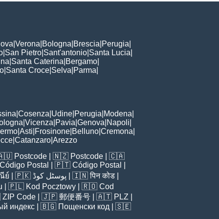
ova
|
Verona
|
Bologna
|
Brescia
|
Perugia
|
o
|
San Pietro
|
Sant'antonio
|
Santa Lucia
|
nna
|
Santa Caterina
|
Bergamo
|
to
|
Santa Croce
|
Selva
|
Parma
|
sina
|
Cosenza
|
Udine
|
Perugia
|
Modena
|
ologna
|
Vicenza
|
Pavia
|
Genova
|
Napoli
|
lermo
|
Asti
|
Frosinone
|
Belluno
|
Cremona
|
ecce
|
Catanzaro
|
Arezzo
🇦🇺
Postcode
| 🇳🇿
Postcode
| 🇨🇦
Código Postal
| 🇵🇹
Código Postal
|
ีย์
| 🇵🇰
پوسٹل کوڈ
| 🇮🇳
पिन कोड
|
u
| 🇵🇱
Kod Pocztowy
| 🇷🇴
Cod

ZIP Code
| 🇯🇵
郵便番号
| 🇦🇹
PLZ
|
ый индекс
| 🇧🇬
Пощенски код
| 🇸🇪