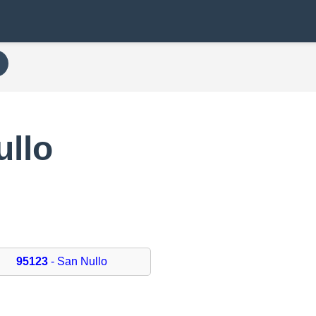
ullo
95123
- San Nullo