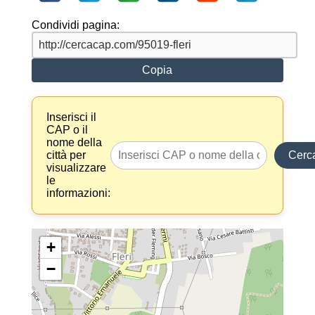
Condividi pagina:
Copia
Inserisci il
CAP o il
nome della
città per
Cerc
visualizzare
le
informazioni:
+
−