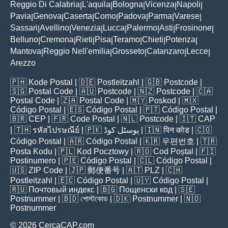
Reggio Di Calabria
L'aquila
Bologna
Vicenza
Napoli
|
|
|
|
|
Pavia
Genova
Caserta
Como
Padova
Parma
Varese
|
|
|
|
|
|
|
Sassari
Avellino
Venezia
Lucca
Palermo
Asti
Frosinone
|
|
|
|
|
|
|
Belluno
Cremona
Rieti
Pisa
Teramo
Chieti
Potenza
|
|
|
|
|
|
|
Mantova
Reggio Nell'emilia
Grosseto
Catanzaro
Lecce
|
|
|
|
|
Arezzo
🇵🇭
Kode Postal
| 🇩🇪
Postleitzahl
| 🇬🇧
Postcode
|
🇸🇬
Postal Code
| 🇦🇺
Postcode
| 🇳🇿
Postcode
| 🇨🇦
Postal Code
| 🇿🇦
Postal Code
| 🇲🇾
Poskod
| 🇲🇽
Código Postal
| 🇪🇸
Código Postal
| 🇵🇹
Código Postal
|
🇧🇷
CEP
| 🇫🇷
Code Postal
| 🇳🇱
Postcode
| 🇮🇹
CAP
| 🇹🇭
รหัสไปรษณีย์
| 🇵🇰
پوسٹل کوڈ
| 🇮🇳
पिन कोड
| 🇨🇴
Código Postal
| 🇦🇷
Código Postal
| 🇰🇷
우편번호
| 🇹🇷
Posta Kodu
| 🇵🇱
Kod Pocztowy
| 🇷🇴
Cod Poștal
| 🇫🇮
Postinumero
| 🇵🇪
Código Postal
| 🇨🇱
Código Postal
|
🇺🇸
ZIP Code
| 🇯🇵
郵便番号
| 🇦🇹
PLZ
| 🇨🇭
Postleitzahl
| 🇪🇨
Código Postal
| 🇺🇾
Código Postal
|
🇷🇺
Почтовый индекс
| 🇧🇬
Пощенски код
| 🇸🇪
Postnummer
| 🇧🇩
পোস্টকোড
| 🇩🇰
Postnummer
| 🇳🇴
Postnummer
© 2026 CercaCAP.com