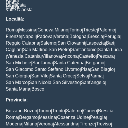
Puglia
Umbria
Basilicata
Molise
Valle D'aosta
Località:
Roma
Messina
Genova
Milano
Torino
Trieste
Palermo
|
|
|
|
|
|
|
Firenze
Napoli
Padova
Verona
Bologna
Brescia
Perugia
|
|
|
|
|
|
|
Reggio Calabria
Salerno
San Giovanni
Laspezia
Bari
|
|
|
|
|
Cagliari
San Martino
San Pietro
Sant'antonio
Santa Lucia
|
|
|
|
Venezia
Catania
Villanova
Ancona
Castello
Pescara
|
|
|
|
|
|
|
San Michele
Sant'anna
Santa Caterina
Bergamo
|
|
|
|
San Giacomo
Santo Stefano
Livorno
Pisa
San Biagio
|
|
|
|
|
San Giorgio
San Vito
Santa Croce
Selva
Parma
|
|
|
|
|
San Marco
San Nicola
San Silvestro
Sant'angelo
|
|
|
|
Santa Maria
Bosco
|
Provincia:
Bolzano-Bozen
Torino
Trento
Salerno
Cuneo
Brescia
|
|
|
|
|
|
Roma
Bergamo
Messina
Cosenza
Udine
Perugia
|
|
|
|
|
|
Modena
Milano
Verona
Alessandria
Firenze
Treviso
|
|
|
|
|
|