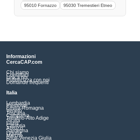
95010 Fornazzo
95030 Tremestieri Etneo
Informazioni
CercaCAP.com
Chi siamo
Contattaci
Link a noi
Pubblicizza con noi
Domande frequenti
Italia
Lombardia
Piemonte
Emilia-Romagna
Veneto
Toscana
Campania
Trentino-Alto Adige
Sicilia
Lazio
Calabria
Abruzzi
Sardegna
Liguria
Marche
Friuli-Venezia Giulia