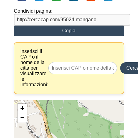
Condividi pagina:
Copia
Inserisci il
CAP o il
nome della
città per
Cerc
visualizzare
le
informazioni:
+
−