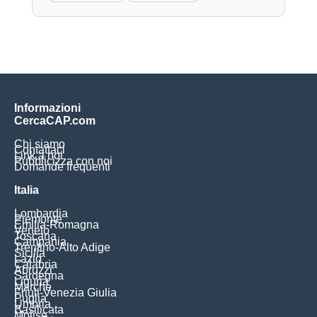
Informazioni
CercaCAP.com
Chi siamo
Contattaci
Link a noi
Pubblicizza con noi
Domande frequenti
Italia
Lombardia
Piemonte
Emilia-Romagna
Veneto
Toscana
Campania
Trentino-Alto Adige
Sicilia
Lazio
Calabria
Abruzzi
Sardegna
Liguria
Marche
Friuli-Venezia Giulia
Puglia
Umbria
Basilicata
Molise