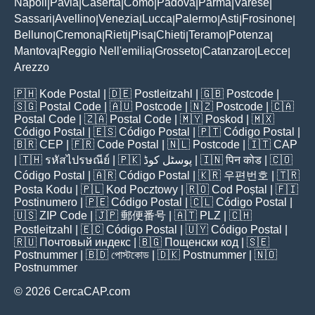
Napoli
Pavia
Caserta
Como
Padova
Parma
Varese
|
|
|
|
|
|
|
Sassari
Avellino
Venezia
Lucca
Palermo
Asti
Frosinone
|
|
|
|
|
|
|
Belluno
Cremona
Rieti
Pisa
Chieti
Teramo
Potenza
|
|
|
|
|
|
|
Mantova
Reggio Nell'emilia
Grosseto
Catanzaro
Lecce
|
|
|
|
|
Arezzo
🇵🇭
Kode Postal
| 🇩🇪
Postleitzahl
| 🇬🇧
Postcode
|
🇸🇬
Postal Code
| 🇦🇺
Postcode
| 🇳🇿
Postcode
| 🇨🇦
Postal Code
| 🇿🇦
Postal Code
| 🇲🇾
Poskod
| 🇲🇽
Código Postal
| 🇪🇸
Código Postal
| 🇵🇹
Código Postal
|
🇧🇷
CEP
| 🇫🇷
Code Postal
| 🇳🇱
Postcode
| 🇮🇹
CAP
| 🇹🇭
รหัสไปรษณีย์
| 🇵🇰
پوسٹل کوڈ
| 🇮🇳
पिन कोड
| 🇨🇴
Código Postal
| 🇦🇷
Código Postal
| 🇰🇷
우편번호
| 🇹🇷
Posta Kodu
| 🇵🇱
Kod Pocztowy
| 🇷🇴
Cod Poștal
| 🇫🇮
Postinumero
| 🇵🇪
Código Postal
| 🇨🇱
Código Postal
|
🇺🇸
ZIP Code
| 🇯🇵
郵便番号
| 🇦🇹
PLZ
| 🇨🇭
Postleitzahl
| 🇪🇨
Código Postal
| 🇺🇾
Código Postal
|
🇷🇺
Почтовый индекс
| 🇧🇬
Пощенски код
| 🇸🇪
Postnummer
| 🇧🇩
পোস্টকোড
| 🇩🇰
Postnummer
| 🇳🇴
Postnummer
© 2026 CercaCAP.com