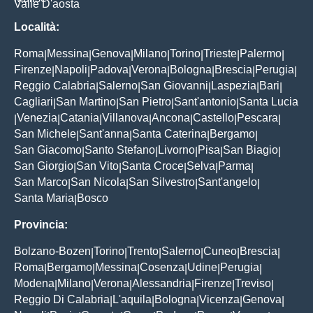
Valle D'aosta
Località:
Roma
Messina
Genova
Milano
Torino
Trieste
Palermo
|
|
|
|
|
|
|
Firenze
Napoli
Padova
Verona
Bologna
Brescia
Perugia
|
|
|
|
|
|
|
Reggio Calabria
Salerno
San Giovanni
Laspezia
Bari
|
|
|
|
|
Cagliari
San Martino
San Pietro
Sant'antonio
Santa Lucia
|
|
|
|
Venezia
Catania
Villanova
Ancona
Castello
Pescara
|
|
|
|
|
|
|
San Michele
Sant'anna
Santa Caterina
Bergamo
|
|
|
|
San Giacomo
Santo Stefano
Livorno
Pisa
San Biagio
|
|
|
|
|
San Giorgio
San Vito
Santa Croce
Selva
Parma
|
|
|
|
|
San Marco
San Nicola
San Silvestro
Sant'angelo
|
|
|
|
Santa Maria
Bosco
|
Provincia:
Bolzano-Bozen
Torino
Trento
Salerno
Cuneo
Brescia
|
|
|
|
|
|
Roma
Bergamo
Messina
Cosenza
Udine
Perugia
|
|
|
|
|
|
Modena
Milano
Verona
Alessandria
Firenze
Treviso
|
|
|
|
|
|
Reggio Di Calabria
L'aquila
Bologna
Vicenza
Genova
|
|
|
|
|