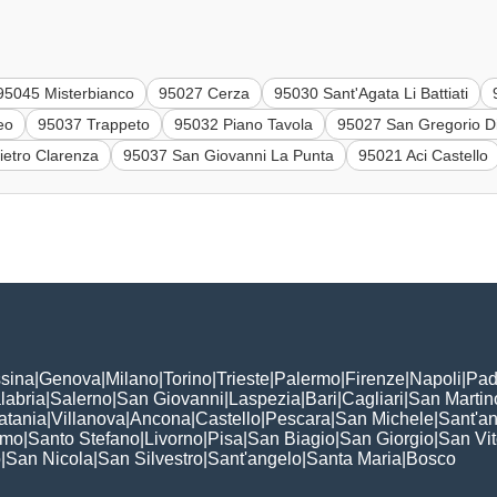
95045 Misterbianco
95027 Cerza
95030 Sant'Agata Li Battiati
eo
95037 Trappeto
95032 Piano Tavola
95027 San Gregorio D
ietro Clarenza
95037 San Giovanni La Punta
95021 Aci Castello
sina
|
Genova
|
Milano
|
Torino
|
Trieste
|
Palermo
|
Firenze
|
Napoli
|
Pad
labria
|
Salerno
|
San Giovanni
|
Laspezia
|
Bari
|
Cagliari
|
San Martin
atania
|
Villanova
|
Ancona
|
Castello
|
Pescara
|
San Michele
|
Sant'a
omo
|
Santo Stefano
|
Livorno
|
Pisa
|
San Biagio
|
San Giorgio
|
San Vi
o
|
San Nicola
|
San Silvestro
|
Sant'angelo
|
Santa Maria
|
Bosco
: