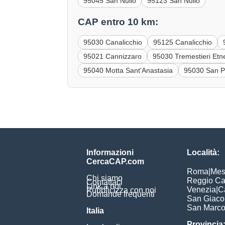
95045 San Nullo
95123 San Nullo
CAP entro 10 km:
95030 Canalicchio
95125 Canalicchio
95021 Cannizzaro
95030 Tremestieri Etn
95040 Motta Sant'Anastasia
95030 San P
Informazioni
Località:
CercaCAP.com
Roma
|
Mes
Chi siamo
Reggio Ca
Contattaci
Link a noi
Venezia
|
C
Pubblicizza con noi
Domande frequenti
San Giac
San Marc
Italia
Provincia