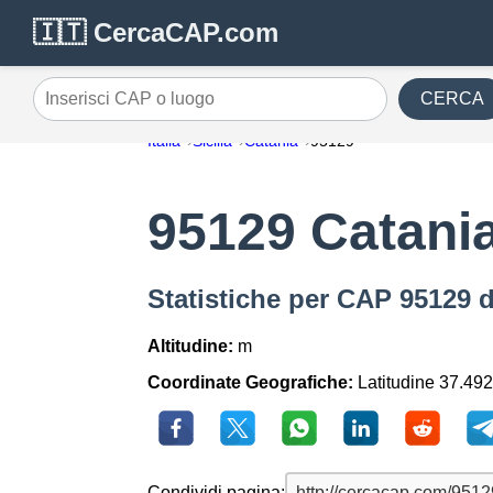
🇮🇹 CercaCAP.com
CERCA
Inserisci CAP o luogo
Italia
Sicilia
Catania
95129
95129 Catani
Statistiche per CAP 95129 d
Altitudine:
m
Coordinate Geografiche:
Latitudine 37.492
Condividi pagina: