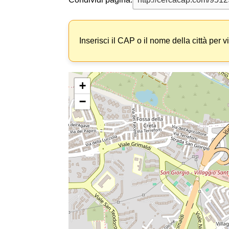
Inserisci il CAP o il nome della città per v
+
−