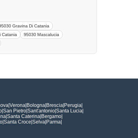
95030 Gravina Di Catania
i Catania
95030 Mascalucia
ova
|
Verona
|
Bologna
|
Brescia
|
Perugia
|
o
|
San Pietro
|
Sant'antonio
|
Santa Lucia
|
nna
|
Santa Caterina
|
Bergamo
|
to
|
Santa Croce
|
Selva
|
Parma
|