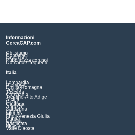
Informazioni
CercaCAP.com
Chi siamo
Contattaci
Link a noi
Pubblicizza con noi
Domande frequenti
Italia
Lombardia
Piemonte
Emilia-Romagna
Veneto
Toscana
Campania
Trentino-Alto Adige
Sicilia
Lazio
Calabria
Abruzzi
Sardegna
Liguria
Marche
Friuli-Venezia Giulia
Puglia
Umbria
Basilicata
Molise
Valle D'aosta