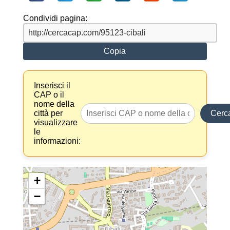
Condividi pagina:
Copia
Inserisci il
CAP o il
nome della
città per
Cerc
visualizzare
le
informazioni:
+
−