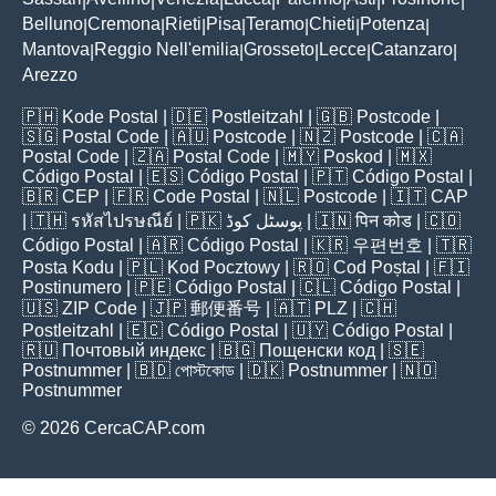
|
|
|
|
|
|
|
Belluno
Cremona
Rieti
Pisa
Teramo
Chieti
Potenza
|
|
|
|
|
|
|
Mantova
Reggio Nell'emilia
Grosseto
Lecce
Catanzaro
|
|
|
|
|
Arezzo
🇵🇭
Kode Postal
| 🇩🇪
Postleitzahl
| 🇬🇧
Postcode
|
🇸🇬
Postal Code
| 🇦🇺
Postcode
| 🇳🇿
Postcode
| 🇨🇦
Postal Code
| 🇿🇦
Postal Code
| 🇲🇾
Poskod
| 🇲🇽
Código Postal
| 🇪🇸
Código Postal
| 🇵🇹
Código Postal
|
🇧🇷
CEP
| 🇫🇷
Code Postal
| 🇳🇱
Postcode
| 🇮🇹
CAP
| 🇹🇭
รหัสไปรษณีย์
| 🇵🇰
پوسٹل کوڈ
| 🇮🇳
पिन कोड
| 🇨🇴
Código Postal
| 🇦🇷
Código Postal
| 🇰🇷
우편번호
| 🇹🇷
Posta Kodu
| 🇵🇱
Kod Pocztowy
| 🇷🇴
Cod Poștal
| 🇫🇮
Postinumero
| 🇵🇪
Código Postal
| 🇨🇱
Código Postal
|
🇺🇸
ZIP Code
| 🇯🇵
郵便番号
| 🇦🇹
PLZ
| 🇨🇭
Postleitzahl
| 🇪🇨
Código Postal
| 🇺🇾
Código Postal
|
🇷🇺
Почтовый индекс
| 🇧🇬
Пощенски код
| 🇸🇪
Postnummer
| 🇧🇩
পোস্টকোড
| 🇩🇰
Postnummer
| 🇳🇴
Postnummer
© 2026 CercaCAP.com