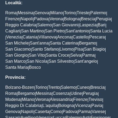
Località:
Roma
Messina
Genova
Milano
Torino
Trieste
Palermo
|
|
|
|
|
|
|
Firenze
Napoli
Padova
Verona
Bologna
Brescia
Perugia
|
|
|
|
|
|
|
Reggio Calabria
Salerno
San Giovanni
Laspezia
Bari
|
|
|
|
|
Cagliari
San Martino
San Pietro
Sant'antonio
Santa Lucia
|
|
|
|
Venezia
Catania
Villanova
Ancona
Castello
Pescara
|
|
|
|
|
|
|
San Michele
Sant'anna
Santa Caterina
Bergamo
|
|
|
|
San Giacomo
Santo Stefano
Livorno
Pisa
San Biagio
|
|
|
|
|
San Giorgio
San Vito
Santa Croce
Selva
Parma
|
|
|
|
|
San Marco
San Nicola
San Silvestro
Sant'angelo
|
|
|
|
Santa Maria
Bosco
|
Provincia:
Bolzano-Bozen
Torino
Trento
Salerno
Cuneo
Brescia
|
|
|
|
|
|
Roma
Bergamo
Messina
Cosenza
Udine
Perugia
|
|
|
|
|
|
Modena
Milano
Verona
Alessandria
Firenze
Treviso
|
|
|
|
|
|
Reggio Di Calabria
L'aquila
Bologna
Vicenza
Pavia
|
|
|
|
|
Genova
Napoli
Caserta
Como
Padova
Parma
Varese
|
|
|
|
|
|
|
Sassari
Avellino
Venezia
Lucca
Palermo
Asti
Frosinone