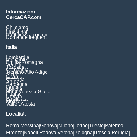
Informazioni
CercaCAP.com
Chi siamo
Contattaci
Link a noi
Pubblicizza con noi
Domande frequenti
Italia
Lombardia
Piemonte
Emilia-Romagna
Veneto
Toscana
Campania
Trentino-Alto Adige
Sicilia
Lazio
Calabria
Abruzzi
Sardegna
Liguria
Marche
Friuli-Venezia Giulia
Puglia
Umbria
Basilicata
Molise
Valle D'aosta
Località:
Roma
Messina
Genova
Milano
Torino
Trieste
Palermo
|
|
|
|
|
|
|
Firenze
Napoli
Padova
Verona
Bologna
Brescia
Perugia
|
|
|
|
|
|
|