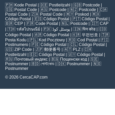
🇵🇭
Kode Postal
| 🇩🇪
Postleitzahl
| 🇬🇧
Postcode
|
🇸🇬
Postal Code
| 🇦🇺
Postcode
| 🇳🇿
Postcode
| 🇨🇦
Postal Code
| 🇿🇦
Postal Code
| 🇲🇾
Poskod
| 🇲🇽
Código Postal
| 🇪🇸
Código Postal
| 🇵🇹
Código Postal
|
🇧🇷
CEP
| 🇫🇷
Code Postal
| 🇳🇱
Postcode
| 🇮🇹
CAP
| 🇹🇭
รหัสไปรษณีย์
| 🇵🇰
پوسٹل کوڈ
| 🇮🇳
पिन कोड
| 🇨🇴
Código Postal
| 🇦🇷
Código Postal
| 🇰🇷
우편번호
| 🇹🇷
Posta Kodu
| 🇵🇱
Kod Pocztowy
| 🇷🇴
Cod Poștal
| 🇫🇮
Postinumero
| 🇵🇪
Código Postal
| 🇨🇱
Código Postal
|
🇺🇸
ZIP Code
| 🇯🇵
郵便番号
| 🇦🇹
PLZ
| 🇨🇭
Postleitzahl
| 🇪🇨
Código Postal
| 🇺🇾
Código Postal
|
🇷🇺
Почтовый индекс
| 🇧🇬
Пощенски код
| 🇸🇪
Postnummer
| 🇧🇩
পোস্টকোড
| 🇩🇰
Postnummer
| 🇳🇴
Postnummer
© 2026 CercaCAP.com