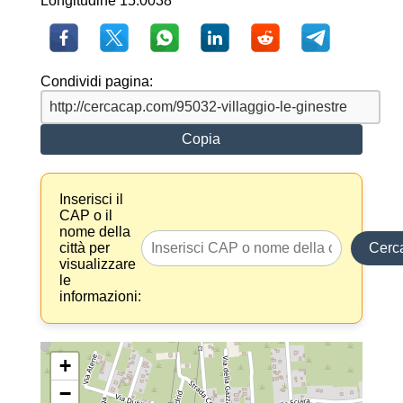
Longitudine 15.0038
Condividi pagina:
Copia
Inserisci il
CAP o il
nome della
città per
Cerc
visualizzare
le
informazioni:
+
−