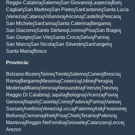
Reggio Calabria
Salerno
San Giovanni
Laspezia
Bari
|
|
|
|
|
Cagliari
San Martino
San Pietro
Sant'antonio
Santa Lucia
|
|
|
|
Venezia
Catania
Villanova
Ancona
Castello
Pescara
|
|
|
|
|
|
|
San Michele
Sant'anna
Santa Caterina
Bergamo
|
|
|
|
San Giacomo
Santo Stefano
Livorno
Pisa
San Biagio
|
|
|
|
|
San Giorgio
San Vito
Santa Croce
Selva
Parma
|
|
|
|
|
San Marco
San Nicola
San Silvestro
Sant'angelo
|
|
|
|
Santa Maria
Bosco
|
Provincia:
Bolzano-Bozen
Torino
Trento
Salerno
Cuneo
Brescia
|
|
|
|
|
|
Roma
Bergamo
Messina
Cosenza
Udine
Perugia
|
|
|
|
|
|
Modena
Milano
Verona
Alessandria
Firenze
Treviso
|
|
|
|
|
|
Reggio Di Calabria
L'aquila
Bologna
Vicenza
Pavia
|
|
|
|
|
Genova
Napoli
Caserta
Como
Padova
Parma
Varese
|
|
|
|
|
|
|
Sassari
Avellino
Venezia
Lucca
Palermo
Asti
Frosinone
|
|
|
|
|
|
|
Belluno
Cremona
Rieti
Pisa
Chieti
Teramo
Potenza
|
|
|
|
|
|
|
Mantova
Reggio Nell'emilia
Grosseto
Catanzaro
Lecce
|
|
|
|
|
Arezzo