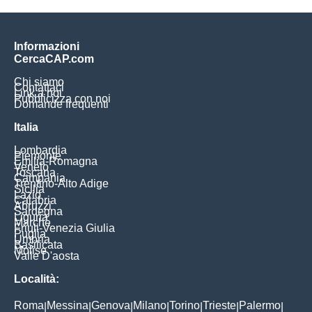
Informazioni
CercaCAP.com
Chi siamo
Contattaci
Link a noi
Pubblicizza con noi
Domande frequenti
Italia
Lombardia
Piemonte
Emilia-Romagna
Veneto
Toscana
Campania
Trentino-Alto Adige
Sicilia
Lazio
Calabria
Abruzzi
Sardegna
Liguria
Marche
Friuli-Venezia Giulia
Puglia
Umbria
Basilicata
Molise
Valle D'aosta
Località:
Roma
Messina
Genova
Milano
Torino
Trieste
Palermo
|
|
|
|
|
|
|