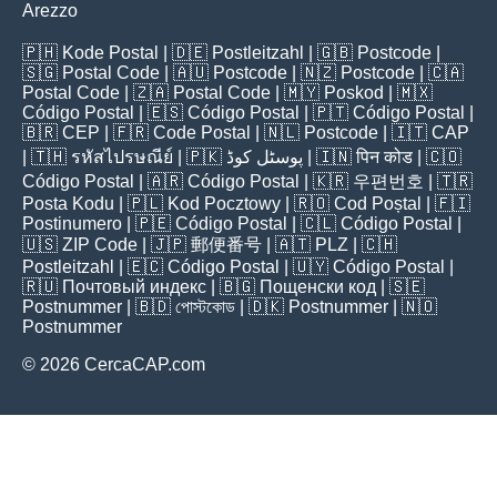
Arezzo
🇵🇭
Kode Postal
| 🇩🇪
Postleitzahl
| 🇬🇧
Postcode
|
🇸🇬
Postal Code
| 🇦🇺
Postcode
| 🇳🇿
Postcode
| 🇨🇦
Postal Code
| 🇿🇦
Postal Code
| 🇲🇾
Poskod
| 🇲🇽
Código Postal
| 🇪🇸
Código Postal
| 🇵🇹
Código Postal
|
🇧🇷
CEP
| 🇫🇷
Code Postal
| 🇳🇱
Postcode
| 🇮🇹
CAP
| 🇹🇭
รหัสไปรษณีย์
| 🇵🇰
پوسٹل کوڈ
| 🇮🇳
पिन कोड
| 🇨🇴
Código Postal
| 🇦🇷
Código Postal
| 🇰🇷
우편번호
| 🇹🇷
Posta Kodu
| 🇵🇱
Kod Pocztowy
| 🇷🇴
Cod Poștal
| 🇫🇮
Postinumero
| 🇵🇪
Código Postal
| 🇨🇱
Código Postal
|
🇺🇸
ZIP Code
| 🇯🇵
郵便番号
| 🇦🇹
PLZ
| 🇨🇭
Postleitzahl
| 🇪🇨
Código Postal
| 🇺🇾
Código Postal
|
🇷🇺
Почтовый индекс
| 🇧🇬
Пощенски код
| 🇸🇪
Postnummer
| 🇧🇩
পোস্টকোড
| 🇩🇰
Postnummer
| 🇳🇴
Postnummer
© 2026 CercaCAP.com