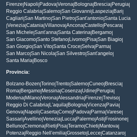
Firenze
Napoli
Padova
Verona
Bologna
Brescia
Perugia
|
|
|
|
|
|
|
Reggio Calabria
Salerno
San Giovanni
Laspezia
Bari
|
|
|
|
|
Cagliari
San Martino
San Pietro
Sant'antonio
Santa Lucia
|
|
|
|
Venezia
Catania
Villanova
Ancona
Castello
Pescara
|
|
|
|
|
|
|
San Michele
Sant'anna
Santa Caterina
Bergamo
|
|
|
|
San Giacomo
Santo Stefano
Livorno
Pisa
San Biagio
|
|
|
|
|
San Giorgio
San Vito
Santa Croce
Selva
Parma
|
|
|
|
|
San Marco
San Nicola
San Silvestro
Sant'angelo
|
|
|
|
Santa Maria
Bosco
|
Provincia:
Bolzano-Bozen
Torino
Trento
Salerno
Cuneo
Brescia
|
|
|
|
|
|
Roma
Bergamo
Messina
Cosenza
Udine
Perugia
|
|
|
|
|
|
Modena
Milano
Verona
Alessandria
Firenze
Treviso
|
|
|
|
|
|
Reggio Di Calabria
L'aquila
Bologna
Vicenza
Pavia
|
|
|
|
|
Genova
Napoli
Caserta
Como
Padova
Parma
Varese
|
|
|
|
|
|
|
Sassari
Avellino
Venezia
Lucca
Palermo
Asti
Frosinone
|
|
|
|
|
|
|
Belluno
Cremona
Rieti
Pisa
Teramo
Chieti
Mantova
|
|
|
|
|
|
|
Potenza
Reggio Nell'emilia
Grosseto
Lecce
Catanzaro
|
|
|
|
|