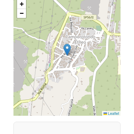
+
−
Leaflet