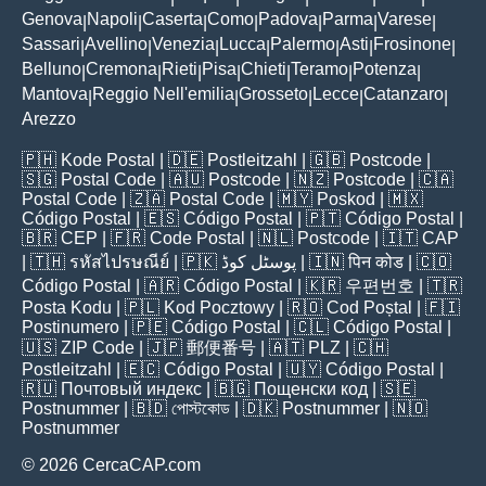
Genova
Napoli
Caserta
Como
Padova
Parma
Varese
|
|
|
|
|
|
|
Sassari
Avellino
Venezia
Lucca
Palermo
Asti
Frosinone
|
|
|
|
|
|
|
Belluno
Cremona
Rieti
Pisa
Chieti
Teramo
Potenza
|
|
|
|
|
|
|
Mantova
Reggio Nell'emilia
Grosseto
Lecce
Catanzaro
|
|
|
|
|
Arezzo
🇵🇭
Kode Postal
| 🇩🇪
Postleitzahl
| 🇬🇧
Postcode
|
🇸🇬
Postal Code
| 🇦🇺
Postcode
| 🇳🇿
Postcode
| 🇨🇦
Postal Code
| 🇿🇦
Postal Code
| 🇲🇾
Poskod
| 🇲🇽
Código Postal
| 🇪🇸
Código Postal
| 🇵🇹
Código Postal
|
🇧🇷
CEP
| 🇫🇷
Code Postal
| 🇳🇱
Postcode
| 🇮🇹
CAP
| 🇹🇭
รหัสไปรษณีย์
| 🇵🇰
پوسٹل کوڈ
| 🇮🇳
पिन कोड
| 🇨🇴
Código Postal
| 🇦🇷
Código Postal
| 🇰🇷
우편번호
| 🇹🇷
Posta Kodu
| 🇵🇱
Kod Pocztowy
| 🇷🇴
Cod Poștal
| 🇫🇮
Postinumero
| 🇵🇪
Código Postal
| 🇨🇱
Código Postal
|
🇺🇸
ZIP Code
| 🇯🇵
郵便番号
| 🇦🇹
PLZ
| 🇨🇭
Postleitzahl
| 🇪🇨
Código Postal
| 🇺🇾
Código Postal
|
🇷🇺
Почтовый индекс
| 🇧🇬
Пощенски код
| 🇸🇪
Postnummer
| 🇧🇩
পোস্টকোড
| 🇩🇰
Postnummer
| 🇳🇴
Postnummer
© 2026 CercaCAP.com