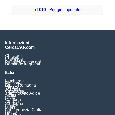
71010
- Poggio Imperiale
Informazioni
CercaCAP.com
Chi siamo
Contattaci
Link a noi
Pubblicizza con noi
Domande frequenti
Italia
Lombardia
Piemonte
Emilia-Romagna
Veneto
Toscana
Campania
Trentino-Alto Adige
Sicilia
Lazio
Calabria
Abruzzi
Sardegna
Liguria
Marche
Friuli-Venezia Giulia
Puglia
Umbria