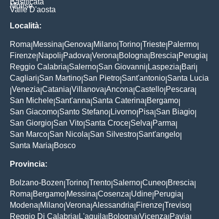
Basilicata
Molise
Valle D'aosta
Località:
Roma
Messina
Genova
Milano
Torino
Trieste
Palermo
|
|
|
|
|
|
|
Firenze
Napoli
Padova
Verona
Bologna
Brescia
Perugia
|
|
|
|
|
|
|
Reggio Calabria
Salerno
San Giovanni
Laspezia
Bari
|
|
|
|
|
Cagliari
San Martino
San Pietro
Sant'antonio
Santa Lucia
|
|
|
|
Venezia
Catania
Villanova
Ancona
Castello
Pescara
|
|
|
|
|
|
|
San Michele
Sant'anna
Santa Caterina
Bergamo
|
|
|
|
San Giacomo
Santo Stefano
Livorno
Pisa
San Biagio
|
|
|
|
|
San Giorgio
San Vito
Santa Croce
Selva
Parma
|
|
|
|
|
San Marco
San Nicola
San Silvestro
Sant'angelo
|
|
|
|
Santa Maria
Bosco
|
Provincia:
Bolzano-Bozen
Torino
Trento
Salerno
Cuneo
Brescia
|
|
|
|
|
|
Roma
Bergamo
Messina
Cosenza
Udine
Perugia
|
|
|
|
|
|
Modena
Milano
Verona
Alessandria
Firenze
Treviso
|
|
|
|
|
|
Reggio Di Calabria
L'aquila
Bologna
Vicenza
Pavia
|
|
|
|
|