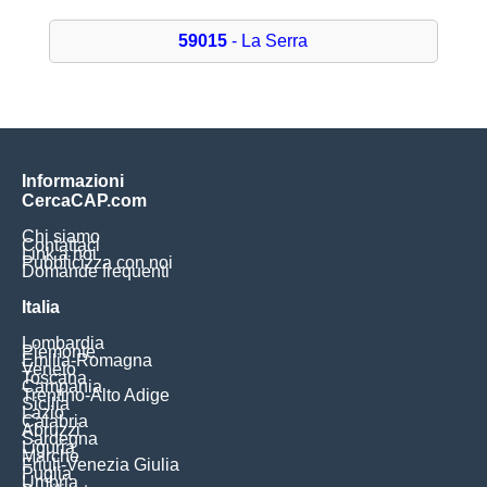
59015
- La Serra
Informazioni
CercaCAP.com
Chi siamo
Contattaci
Link a noi
Pubblicizza con noi
Domande frequenti
Italia
Lombardia
Piemonte
Emilia-Romagna
Veneto
Toscana
Campania
Trentino-Alto Adige
Sicilia
Lazio
Calabria
Abruzzi
Sardegna
Liguria
Marche
Friuli-Venezia Giulia
Puglia
Umbria