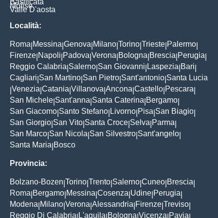
Basilicata
Molise
Valle D'aosta
Località:
Roma
Messina
Genova
Milano
Torino
Trieste
Palermo
|
|
|
|
|
|
|
Firenze
Napoli
Padova
Verona
Bologna
Brescia
Perugia
|
|
|
|
|
|
|
Reggio Calabria
Salerno
San Giovanni
Laspezia
Bari
|
|
|
|
|
Cagliari
San Martino
San Pietro
Sant'antonio
Santa Lucia
|
|
|
|
Venezia
Catania
Villanova
Ancona
Castello
Pescara
|
|
|
|
|
|
|
San Michele
Sant'anna
Santa Caterina
Bergamo
|
|
|
|
San Giacomo
Santo Stefano
Livorno
Pisa
San Biagio
|
|
|
|
|
San Giorgio
San Vito
Santa Croce
Selva
Parma
|
|
|
|
|
San Marco
San Nicola
San Silvestro
Sant'angelo
|
|
|
|
Santa Maria
Bosco
|
Provincia:
Bolzano-Bozen
Torino
Trento
Salerno
Cuneo
Brescia
|
|
|
|
|
|
Roma
Bergamo
Messina
Cosenza
Udine
Perugia
|
|
|
|
|
|
Modena
Milano
Verona
Alessandria
Firenze
Treviso
|
|
|
|
|
|
Reggio Di Calabria
L'aquila
Bologna
Vicenza
Pavia
|
|
|
|
|