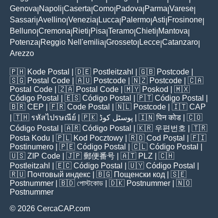
Genova
Napoli
Caserta
Como
Padova
Parma
Varese
|
|
|
|
|
|
|
Sassari
Avellino
Venezia
Lucca
Palermo
Asti
Frosinone
|
|
|
|
|
|
|
Belluno
Cremona
Rieti
Pisa
Teramo
Chieti
Mantova
|
|
|
|
|
|
|
Potenza
Reggio Nell'emilia
Grosseto
Lecce
Catanzaro
|
|
|
|
|
Arezzo
🇵🇭
Kode Postal
| 🇩🇪
Postleitzahl
| 🇬🇧
Postcode
|
🇸🇬
Postal Code
| 🇦🇺
Postcode
| 🇳🇿
Postcode
| 🇨🇦
Postal Code
| 🇿🇦
Postal Code
| 🇲🇾
Poskod
| 🇲🇽
Código Postal
| 🇪🇸
Código Postal
| 🇵🇹
Código Postal
|
🇧🇷
CEP
| 🇫🇷
Code Postal
| 🇳🇱
Postcode
| 🇮🇹
CAP
| 🇹🇭
รหัสไปรษณีย์
| 🇵🇰
پوسٹل کوڈ
| 🇮🇳
पिन कोड
| 🇨🇴
Código Postal
| 🇦🇷
Código Postal
| 🇰🇷
우편번호
| 🇹🇷
Posta Kodu
| 🇵🇱
Kod Pocztowy
| 🇷🇴
Cod Poștal
| 🇫🇮
Postinumero
| 🇵🇪
Código Postal
| 🇨🇱
Código Postal
|
🇺🇸
ZIP Code
| 🇯🇵
郵便番号
| 🇦🇹
PLZ
| 🇨🇭
Postleitzahl
| 🇪🇨
Código Postal
| 🇺🇾
Código Postal
|
🇷🇺
Почтовый индекс
| 🇧🇬
Пощенски код
| 🇸🇪
Postnummer
| 🇧🇩
পোস্টকোড
| 🇩🇰
Postnummer
| 🇳🇴
Postnummer
© 2026 CercaCAP.com