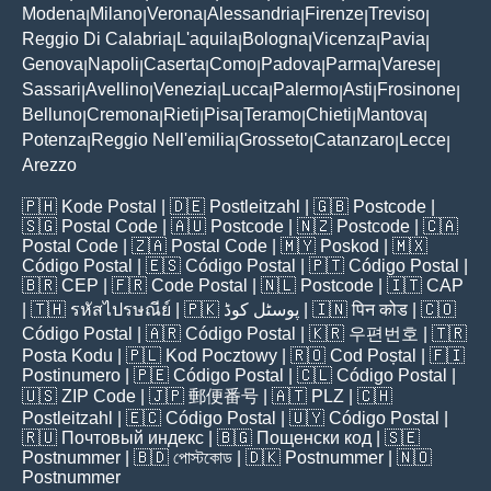
Modena
Milano
Verona
Alessandria
Firenze
Treviso
|
|
|
|
|
|
Reggio Di Calabria
L'aquila
Bologna
Vicenza
Pavia
|
|
|
|
|
Genova
Napoli
Caserta
Como
Padova
Parma
Varese
|
|
|
|
|
|
|
Sassari
Avellino
Venezia
Lucca
Palermo
Asti
Frosinone
|
|
|
|
|
|
|
Belluno
Cremona
Rieti
Pisa
Teramo
Chieti
Mantova
|
|
|
|
|
|
|
Potenza
Reggio Nell'emilia
Grosseto
Catanzaro
Lecce
|
|
|
|
|
Arezzo
🇵🇭
Kode Postal
| 🇩🇪
Postleitzahl
| 🇬🇧
Postcode
|
🇸🇬
Postal Code
| 🇦🇺
Postcode
| 🇳🇿
Postcode
| 🇨🇦
Postal Code
| 🇿🇦
Postal Code
| 🇲🇾
Poskod
| 🇲🇽
Código Postal
| 🇪🇸
Código Postal
| 🇵🇹
Código Postal
|
🇧🇷
CEP
| 🇫🇷
Code Postal
| 🇳🇱
Postcode
| 🇮🇹
CAP
| 🇹🇭
รหัสไปรษณีย์
| 🇵🇰
پوسٹل کوڈ
| 🇮🇳
पिन कोड
| 🇨🇴
Código Postal
| 🇦🇷
Código Postal
| 🇰🇷
우편번호
| 🇹🇷
Posta Kodu
| 🇵🇱
Kod Pocztowy
| 🇷🇴
Cod Poștal
| 🇫🇮
Postinumero
| 🇵🇪
Código Postal
| 🇨🇱
Código Postal
|
🇺🇸
ZIP Code
| 🇯🇵
郵便番号
| 🇦🇹
PLZ
| 🇨🇭
Postleitzahl
| 🇪🇨
Código Postal
| 🇺🇾
Código Postal
|
🇷🇺
Почтовый индекс
| 🇧🇬
Пощенски код
| 🇸🇪
Postnummer
| 🇧🇩
পোস্টকোড
| 🇩🇰
Postnummer
| 🇳🇴
Postnummer