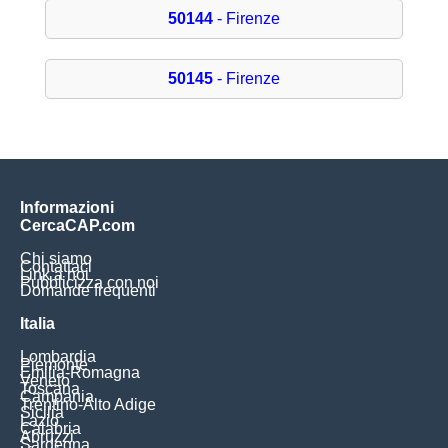
50144
- Firenze
50145
- Firenze
Informazioni
CercaCAP.com
Chi siamo
Contattaci
Link a noi
Pubblicizza con noi
Domande frequenti
Italia
Lombardia
Piemonte
Emilia-Romagna
Veneto
Toscana
Campania
Trentino-Alto Adige
Sicilia
Lazio
Calabria
Abruzzi
Sardegna