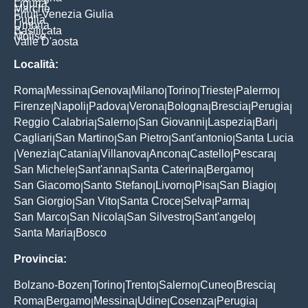
Liguria
Marche
Friuli-Venezia Giulia
Puglia
Umbria
Basilicata
Molise
Valle D'aosta
Località:
Roma
Messina
Genova
Milano
Torino
Trieste
Palermo
|
|
|
|
|
|
|
Firenze
Napoli
Padova
Verona
Bologna
Brescia
Perugia
|
|
|
|
|
|
|
Reggio Calabria
Salerno
San Giovanni
Laspezia
Bari
|
|
|
|
|
Cagliari
San Martino
San Pietro
Sant'antonio
Santa Lucia
|
|
|
|
Venezia
Catania
Villanova
Ancona
Castello
Pescara
|
|
|
|
|
|
|
San Michele
Sant'anna
Santa Caterina
Bergamo
|
|
|
|
San Giacomo
Santo Stefano
Livorno
Pisa
San Biagio
|
|
|
|
|
San Giorgio
San Vito
Santa Croce
Selva
Parma
|
|
|
|
|
San Marco
San Nicola
San Silvestro
Sant'angelo
|
|
|
|
Santa Maria
Bosco
|
Provincia:
Bolzano-Bozen
Torino
Trento
Salerno
Cuneo
Brescia
|
|
|
|
|
|
Roma
Bergamo
Messina
Udine
Cosenza
Perugia
|
|
|
|
|
|