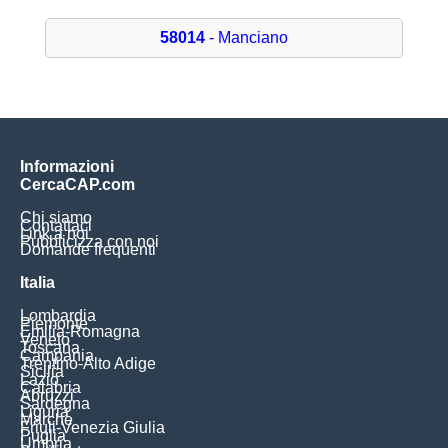
58014
- Manciano
Informazioni
CercaCAP.com
Chi siamo
Contattaci
Link a noi
Pubblicizza con noi
Domande frequenti
Italia
Lombardia
Piemonte
Emilia-Romagna
Veneto
Toscana
Campania
Trentino-Alto Adige
Sicilia
Lazio
Calabria
Abruzzi
Sardegna
Liguria
Marche
Friuli-Venezia Giulia
Puglia
Umbria