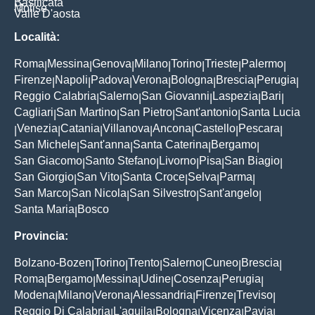
Basilicata
Molise
Valle D'aosta
Località:
Roma
Messina
Genova
Milano
Torino
Trieste
Palermo
|
|
|
|
|
|
|
Firenze
Napoli
Padova
Verona
Bologna
Brescia
Perugia
|
|
|
|
|
|
|
Reggio Calabria
Salerno
San Giovanni
Laspezia
Bari
|
|
|
|
|
Cagliari
San Martino
San Pietro
Sant'antonio
Santa Lucia
|
|
|
|
Venezia
Catania
Villanova
Ancona
Castello
Pescara
|
|
|
|
|
|
|
San Michele
Sant'anna
Santa Caterina
Bergamo
|
|
|
|
San Giacomo
Santo Stefano
Livorno
Pisa
San Biagio
|
|
|
|
|
San Giorgio
San Vito
Santa Croce
Selva
Parma
|
|
|
|
|
San Marco
San Nicola
San Silvestro
Sant'angelo
|
|
|
|
Santa Maria
Bosco
|
Provincia:
Bolzano-Bozen
Torino
Trento
Salerno
Cuneo
Brescia
|
|
|
|
|
|
Roma
Bergamo
Messina
Udine
Cosenza
Perugia
|
|
|
|
|
|
Modena
Milano
Verona
Alessandria
Firenze
Treviso
|
|
|
|
|
|
Reggio Di Calabria
L'aquila
Bologna
Vicenza
Pavia
|
|
|
|
|