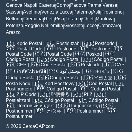
Genova
Napoli
Caserta
Como
Padova
Parma
Varese
|
|
|
|
|
|
|
Sassari
Avellino
Venezia
Lucca
Palermo
Asti
Frosinone
|
|
|
|
|
|
|
Belluno
Cremona
Rieti
Pisa
Teramo
Chieti
Mantova
|
|
|
|
|
|
|
Potenza
Reggio Nell'emilia
Grosseto
Lecce
Catanzaro
|
|
|
|
|
Arezzo
🇵🇭
Kode Postal
| 🇩🇪
Postleitzahl
| 🇬🇧
Postcode
|
🇸🇬
Postal Code
| 🇦🇺
Postcode
| 🇳🇿
Postcode
| 🇨🇦
Postal Code
| 🇿🇦
Postal Code
| 🇲🇾
Poskod
| 🇲🇽
Código Postal
| 🇪🇸
Código Postal
| 🇵🇹
Código Postal
|
🇧🇷
CEP
| 🇫🇷
Code Postal
| 🇳🇱
Postcode
| 🇮🇹
CAP
| 🇹🇭
รหัสไปรษณีย์
| 🇵🇰
پوسٹل کوڈ
| 🇮🇳
पिन कोड
| 🇨🇴
Código Postal
| 🇦🇷
Código Postal
| 🇰🇷
우편번호
| 🇹🇷
Posta Kodu
| 🇵🇱
Kod Pocztowy
| 🇷🇴
Cod Poștal
| 🇫🇮
Postinumero
| 🇵🇪
Código Postal
| 🇨🇱
Código Postal
|
🇺🇸
ZIP Code
| 🇯🇵
郵便番号
| 🇦🇹
PLZ
| 🇨🇭
Postleitzahl
| 🇪🇨
Código Postal
| 🇺🇾
Código Postal
|
🇷🇺
Почтовый индекс
| 🇧🇬
Пощенски код
| 🇸🇪
Postnummer
| 🇧🇩
পোস্টকোড
| 🇩🇰
Postnummer
| 🇳🇴
Postnummer
© 2026 CercaCAP.com