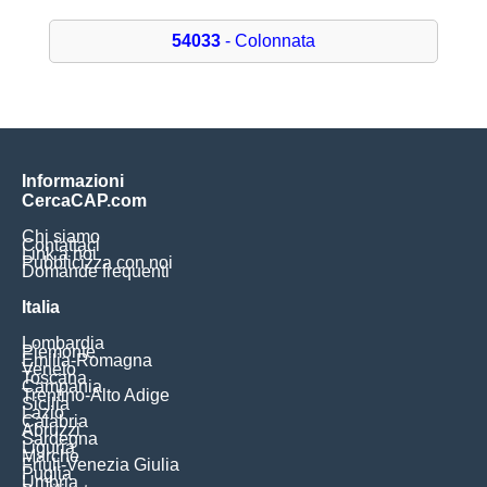
54033
- Colonnata
Informazioni
CercaCAP.com
Chi siamo
Contattaci
Link a noi
Pubblicizza con noi
Domande frequenti
Italia
Lombardia
Piemonte
Emilia-Romagna
Veneto
Toscana
Campania
Trentino-Alto Adige
Sicilia
Lazio
Calabria
Abruzzi
Sardegna
Liguria
Marche
Friuli-Venezia Giulia
Puglia
Umbria