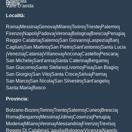
Basilicata
Molise
Valle D'aosta
Località:
Roma
Messina
Genova
Milano
Torino
Trieste
Palermo
|
|
|
|
|
|
|
Firenze
Napoli
Padova
Verona
Bologna
Brescia
Perugia
|
|
|
|
|
|
|
Reggio Calabria
Salerno
San Giovanni
Laspezia
Bari
|
|
|
|
|
Cagliari
San Martino
San Pietro
Sant'antonio
Santa Lucia
|
|
|
|
Venezia
Catania
Villanova
Ancona
Castello
Pescara
|
|
|
|
|
|
|
San Michele
Sant'anna
Santa Caterina
Bergamo
|
|
|
|
San Giacomo
Santo Stefano
Livorno
Pisa
San Biagio
|
|
|
|
|
San Giorgio
San Vito
Santa Croce
Selva
Parma
|
|
|
|
|
San Marco
San Nicola
San Silvestro
Sant'angelo
|
|
|
|
Santa Maria
Bosco
|
Provincia:
Bolzano-Bozen
Torino
Trento
Salerno
Cuneo
Brescia
|
|
|
|
|
|
Roma
Bergamo
Messina
Udine
Cosenza
Perugia
|
|
|
|
|
|
Modena
Milano
Verona
Alessandria
Firenze
Treviso
|
|
|
|
|
|
Reggio Di Calabria
L'aquila
Bologna
Vicenza
Napoli
|
|
|
|
|