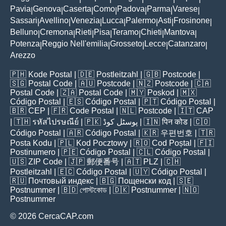
Pavia
Genova
Caserta
Como
Padova
Parma
Varese
|
|
|
|
|
|
|
Sassari
Avellino
Venezia
Lucca
Palermo
Asti
Frosinone
|
|
|
|
|
|
|
Belluno
Cremona
Rieti
Pisa
Teramo
Chieti
Mantova
|
|
|
|
|
|
|
Potenza
Reggio Nell'emilia
Grosseto
Lecce
Catanzaro
|
|
|
|
|
Arezzo
🇵🇭
Kode Postal
| 🇩🇪
Postleitzahl
| 🇬🇧
Postcode
|
🇸🇬
Postal Code
| 🇦🇺
Postcode
| 🇳🇿
Postcode
| 🇨🇦
Postal Code
| 🇿🇦
Postal Code
| 🇲🇾
Poskod
| 🇲🇽
Código Postal
| 🇪🇸
Código Postal
| 🇵🇹
Código Postal
|
🇧🇷
CEP
| 🇫🇷
Code Postal
| 🇳🇱
Postcode
| 🇮🇹
CAP
| 🇹🇭
รหัสไปรษณีย์
| 🇵🇰
پوسٹل کوڈ
| 🇮🇳
पिन कोड
| 🇨🇴
Código Postal
| 🇦🇷
Código Postal
| 🇰🇷
우편번호
| 🇹🇷
Posta Kodu
| 🇵🇱
Kod Pocztowy
| 🇷🇴
Cod Poștal
| 🇫🇮
Postinumero
| 🇵🇪
Código Postal
| 🇨🇱
Código Postal
|
🇺🇸
ZIP Code
| 🇯🇵
郵便番号
| 🇦🇹
PLZ
| 🇨🇭
Postleitzahl
| 🇪🇨
Código Postal
| 🇺🇾
Código Postal
|
🇷🇺
Почтовый индекс
| 🇧🇬
Пощенски код
| 🇸🇪
Postnummer
| 🇧🇩
পোস্টকোড
| 🇩🇰
Postnummer
| 🇳🇴
Postnummer
© 2026 CercaCAP.com