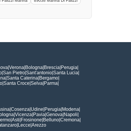
 Palizzi Marina
89038 Marina Di Palizzi
ova
|
Verona
|
Bologna
|
Brescia
|
Perugia
|
o
|
San Pietro
|
Sant'antonio
|
Santa Lucia
|
nna
|
Santa Caterina
|
Bergamo
|
to
|
Santa Croce
|
Selva
|
Parma
|
sina
|
Cosenza
|
Udine
|
Perugia
|
Modena
|
ologna
|
Vicenza
|
Pavia
|
Genova
|
Napoli
|
lermo
|
Asti
|
Frosinone
|
Belluno
|
Cremona
|
tanzaro
|
Lecce
|
Arezzo