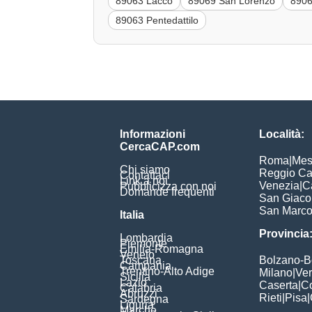
89063 Lacco
89069 San Lorenzo
8906
89063 Pentedattilo
Informazioni
Località:
CercaCAP.com
Roma
|
Mes
Chi siamo
Reggio Ca
Contattaci
Link a noi
Venezia
|
C
Pubblicizza con noi
Domande frequenti
San Giac
San Marc
Italia
Provincia
Lombardia
Piemonte
Emilia-Romagna
Veneto
Toscana
Bolzano-
Campania
Trentino-Alto Adige
Milano
|
Ve
Sicilia
Lazio
Caserta
|
C
Calabria
Abruzzi
Rieti
|
Pisa
|
Sardegna
Liguria
Marche