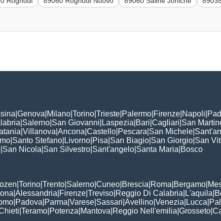
0 Roghudi
89060 Roghudi Nuovo
89060 Saline Joniche
89038
sina
|
Genova
|
Milano
|
Torino
|
Trieste
|
Palermo
|
Firenze
|
Napoli
|
Pad
labria
|
Salerno
|
San Giovanni
|
Laspezia
|
Bari
|
Cagliari
|
San Martin
atania
|
Villanova
|
Ancona
|
Castello
|
Pescara
|
San Michele
|
Sant'a
omo
|
Santo Stefano
|
Livorno
|
Pisa
|
San Biagio
|
San Giorgio
|
San Vi
o
|
San Nicola
|
San Silvestro
|
Sant'angelo
|
Santa Maria
|
Bosco
:
Bozen
|
Torino
|
Trento
|
Salerno
|
Cuneo
|
Brescia
|
Roma
|
Bergamo
|
Mes
rona
|
Alessandria
|
Firenze
|
Treviso
|
Reggio Di Calabria
|
L'aquila
|
B
omo
|
Padova
|
Parma
|
Varese
|
Sassari
|
Avellino
|
Venezia
|
Lucca
|
Pa
Chieti
|
Teramo
|
Potenza
|
Mantova
|
Reggio Nell'emilia
|
Grosseto
|
Ca