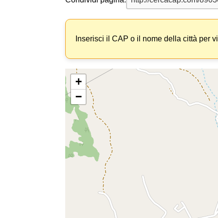
Inserisci il CAP o il nome della città per v
+
−