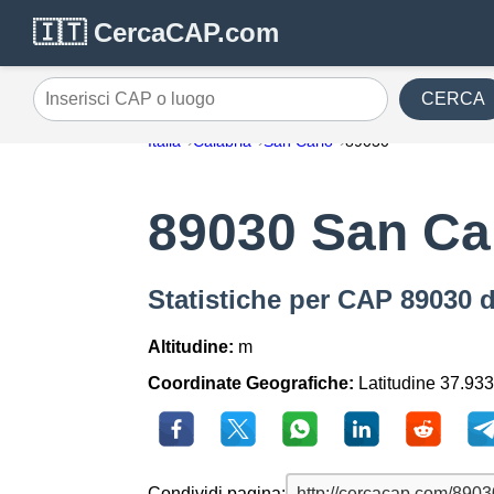
🇮🇹 CercaCAP.com
CERCA
Inserisci CAP o luogo
Italia
Calabria
San Carlo
89030
89030 San Ca
Statistiche per CAP 89030 
Altitudine:
m
Coordinate Geografiche:
Latitudine 37.933
Condividi pagina: