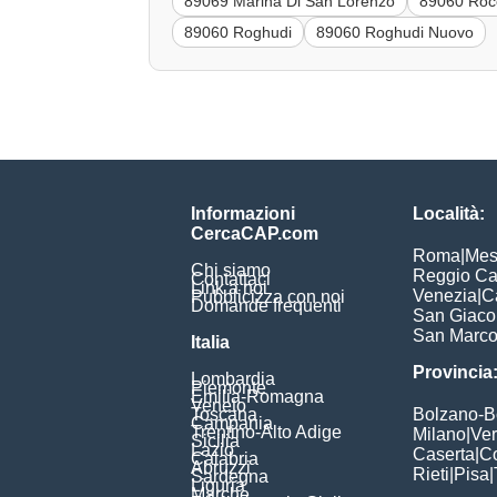
89069 Marina Di San Lorenzo
89060 Roc
89060 Roghudi
89060 Roghudi Nuovo
Informazioni
Località:
CercaCAP.com
Roma
|
Mes
Chi siamo
Reggio Ca
Contattaci
Link a noi
Venezia
|
C
Pubblicizza con noi
Domande frequenti
San Giac
San Marc
Italia
Provincia
Lombardia
Piemonte
Emilia-Romagna
Veneto
Toscana
Bolzano-
Campania
Trentino-Alto Adige
Milano
|
Ve
Sicilia
Lazio
Caserta
|
C
Calabria
Abruzzi
Rieti
|
Pisa
|
Sardegna
Liguria
Marche