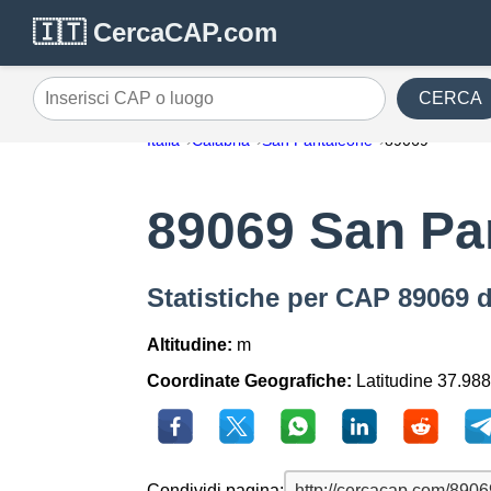
🇮🇹 CercaCAP.com
CERCA
Inserisci CAP o luogo
Italia
Calabria
San Pantaleone
89069
89069 San Pa
Statistiche per CAP 89069 
Altitudine:
m
Coordinate Geografiche:
Latitudine 37.988
Condividi pagina: