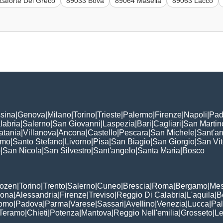
caforte Del Greco
89033 Bova
89064 Masella
89063 Lacco
sina
|
Genova
|
Milano
|
Torino
|
Trieste
|
Palermo
|
Firenze
|
Napoli
|
Pad
labria
|
Salerno
|
San Giovanni
|
Laspezia
|
Bari
|
Cagliari
|
San Martin
atania
|
Villanova
|
Ancona
|
Castello
|
Pescara
|
San Michele
|
Sant'a
omo
|
Santo Stefano
|
Livorno
|
Pisa
|
San Biagio
|
San Giorgio
|
San Vi
o
|
San Nicola
|
San Silvestro
|
Sant'angelo
|
Santa Maria
|
Bosco
:
Bozen
|
Torino
|
Trento
|
Salerno
|
Cuneo
|
Brescia
|
Roma
|
Bergamo
|
Mes
rona
|
Alessandria
|
Firenze
|
Treviso
|
Reggio Di Calabria
|
L'aquila
|
B
omo
|
Padova
|
Parma
|
Varese
|
Sassari
|
Avellino
|
Venezia
|
Lucca
|
Pa
Teramo
|
Chieti
|
Potenza
|
Mantova
|
Reggio Nell'emilia
|
Grosseto
|
L