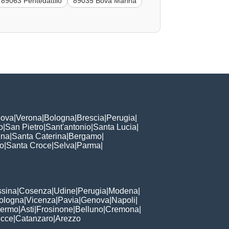
89063 Pentedattilo
89035 Bova Marina
ova
|
Verona
|
Bologna
|
Brescia
|
Perugia
|
o
|
San Pietro
|
Sant'antonio
|
Santa Lucia
|
nna
|
Santa Caterina
|
Bergamo
|
to
|
Santa Croce
|
Selva
|
Parma
|
sina
|
Cosenza
|
Udine
|
Perugia
|
Modena
|
ologna
|
Vicenza
|
Pavia
|
Genova
|
Napoli
|
lermo
|
Asti
|
Frosinone
|
Belluno
|
Cremona
|
ecce
|
Catanzaro
|
Arezzo