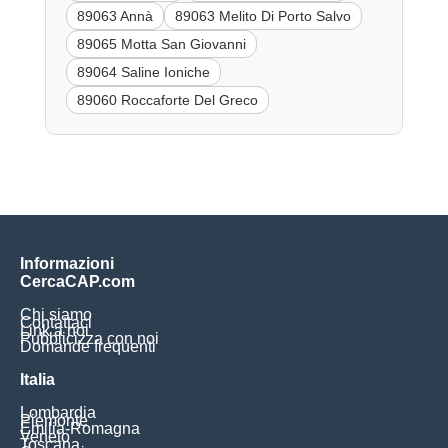
89063 Annà
89063 Melito Di Porto Salvo
89065 Motta San Giovanni
89064 Saline Ioniche
89060 Roccaforte Del Greco
Informazioni
CercaCAP.com
Chi siamo
Contattaci
Link a noi
Pubblicizza con noi
Domande frequenti
Italia
Lombardia
Piemonte
Emilia-Romagna
Veneto
Toscana