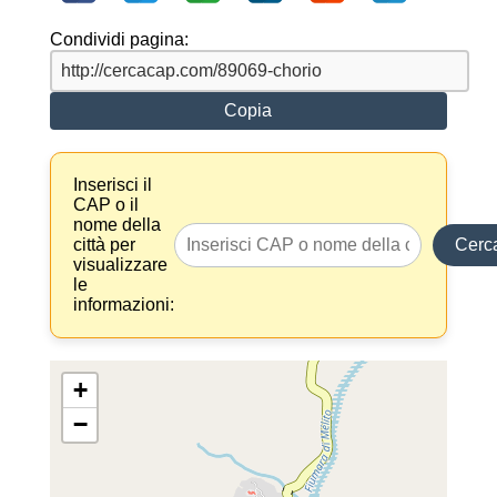
Condividi pagina:
Copia
Inserisci il
CAP o il
nome della
città per
Cerc
visualizzare
le
informazioni:
+
−