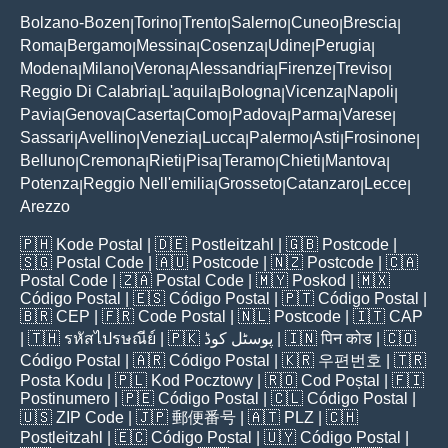
Bolzano-Bozen
Torino
Trento
Salerno
Cuneo
Brescia
|
|
|
|
|
|
Roma
Bergamo
Messina
Cosenza
Udine
Perugia
|
|
|
|
|
|
Modena
Milano
Verona
Alessandria
Firenze
Treviso
|
|
|
|
|
|
Reggio Di Calabria
L'aquila
Bologna
Vicenza
Napoli
|
|
|
|
|
Pavia
Genova
Caserta
Como
Padova
Parma
Varese
|
|
|
|
|
|
|
Sassari
Avellino
Venezia
Lucca
Palermo
Asti
Frosinone
|
|
|
|
|
|
|
Belluno
Cremona
Rieti
Pisa
Teramo
Chieti
Mantova
|
|
|
|
|
|
|
Potenza
Reggio Nell'emilia
Grosseto
Catanzaro
Lecce
|
|
|
|
|
Arezzo
🇵🇭
Kode Postal
| 🇩🇪
Postleitzahl
| 🇬🇧
Postcode
|
🇸🇬
Postal Code
| 🇦🇺
Postcode
| 🇳🇿
Postcode
| 🇨🇦
Postal Code
| 🇿🇦
Postal Code
| 🇲🇾
Poskod
| 🇲🇽
Código Postal
| 🇪🇸
Código Postal
| 🇵🇹
Código Postal
|
🇧🇷
CEP
| 🇫🇷
Code Postal
| 🇳🇱
Postcode
| 🇮🇹
CAP
| 🇹🇭
รหัสไปรษณีย์
| 🇵🇰
پوسٹل کوڈ
| 🇮🇳
पिन कोड
| 🇨🇴
Código Postal
| 🇦🇷
Código Postal
| 🇰🇷
우편번호
| 🇹🇷
Posta Kodu
| 🇵🇱
Kod Pocztowy
| 🇷🇴
Cod Poștal
| 🇫🇮
Postinumero
| 🇵🇪
Código Postal
| 🇨🇱
Código Postal
|
🇺🇸
ZIP Code
| 🇯🇵
郵便番号
| 🇦🇹
PLZ
| 🇨🇭
Postleitzahl
| 🇪🇨
Código Postal
| 🇺🇾
Código Postal
|