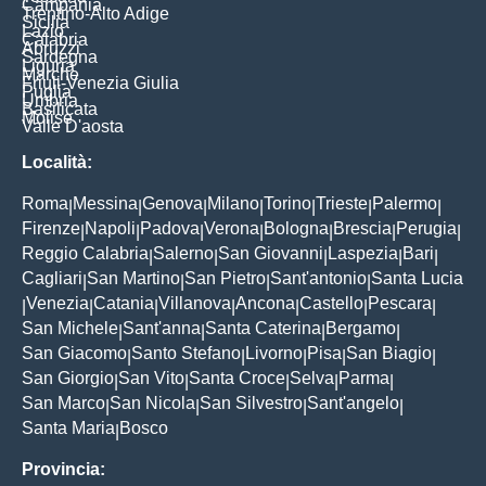
Campania
Trentino-Alto Adige
Sicilia
Lazio
Calabria
Abruzzi
Sardegna
Liguria
Marche
Friuli-Venezia Giulia
Puglia
Umbria
Basilicata
Molise
Valle D'aosta
Località:
Roma
Messina
Genova
Milano
Torino
Trieste
Palermo
|
|
|
|
|
|
|
Firenze
Napoli
Padova
Verona
Bologna
Brescia
Perugia
|
|
|
|
|
|
|
Reggio Calabria
Salerno
San Giovanni
Laspezia
Bari
|
|
|
|
|
Cagliari
San Martino
San Pietro
Sant'antonio
Santa Lucia
|
|
|
|
Venezia
Catania
Villanova
Ancona
Castello
Pescara
|
|
|
|
|
|
|
San Michele
Sant'anna
Santa Caterina
Bergamo
|
|
|
|
San Giacomo
Santo Stefano
Livorno
Pisa
San Biagio
|
|
|
|
|
San Giorgio
San Vito
Santa Croce
Selva
Parma
|
|
|
|
|
San Marco
San Nicola
San Silvestro
Sant'angelo
|
|
|
|
Santa Maria
Bosco
|
Provincia: