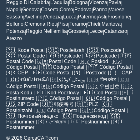
Reggio Di Calabria
L'aquila
Bologna
Vicenza
Pavia
|
|
|
|
|
Napoli
Genova
Caserta
Como
Padova
Parma
Varese
|
|
|
|
|
|
|
Sassari
Avellino
Venezia
Lucca
Palermo
Asti
Frosinone
|
|
|
|
|
|
|
Belluno
Cremona
Rieti
Pisa
Teramo
Chieti
Mantova
|
|
|
|
|
|
|
Potenza
Reggio Nell'emilia
Grosseto
Lecce
Catanzaro
|
|
|
|
|
Arezzo
🇵🇭
Kode Postal
| 🇩🇪
Postleitzahl
| 🇬🇧
Postcode
|
🇸🇬
Postal Code
| 🇦🇺
Postcode
| 🇳🇿
Postcode
| 🇨🇦
Postal Code
| 🇿🇦
Postal Code
| 🇲🇾
Poskod
| 🇲🇽
Código Postal
| 🇪🇸
Código Postal
| 🇵🇹
Código Postal
|
🇧🇷
CEP
| 🇫🇷
Code Postal
| 🇳🇱
Postcode
| 🇮🇹
CAP
| 🇹🇭
รหัสไปรษณีย์
| 🇵🇰
پوسٹل کوڈ
| 🇮🇳
पिन कोड
| 🇨🇴
Código Postal
| 🇦🇷
Código Postal
| 🇰🇷
우편번호
| 🇹🇷
Posta Kodu
| 🇵🇱
Kod Pocztowy
| 🇷🇴
Cod Poștal
| 🇫🇮
Postinumero
| 🇵🇪
Código Postal
| 🇨🇱
Código Postal
|
🇺🇸
ZIP Code
| 🇯🇵
郵便番号
| 🇦🇹
PLZ
| 🇨🇭
Postleitzahl
| 🇪🇨
Código Postal
| 🇺🇾
Código Postal
|
🇷🇺
Почтовый индекс
| 🇧🇬
Пощенски код
| 🇸🇪
Postnummer
| 🇧🇩
পোস্টকোড
| 🇩🇰
Postnummer
| 🇳🇴
Postnummer
© 2026 CercaCAP.com