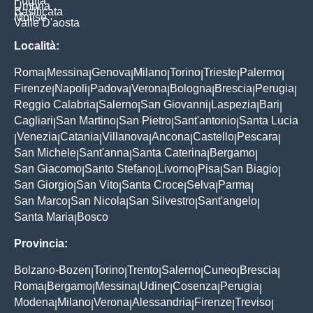
Puglia
Umbria
Basilicata
Molise
Valle D'aosta
Località:
Roma
Messina
Genova
Milano
Torino
Trieste
Palermo
|
|
|
|
|
|
|
Firenze
Napoli
Padova
Verona
Bologna
Brescia
Perugia
|
|
|
|
|
|
|
Reggio Calabria
Salerno
San Giovanni
Laspezia
Bari
|
|
|
|
|
Cagliari
San Martino
San Pietro
Sant'antonio
Santa Lucia
|
|
|
|
Venezia
Catania
Villanova
Ancona
Castello
Pescara
|
|
|
|
|
|
|
San Michele
Sant'anna
Santa Caterina
Bergamo
|
|
|
|
San Giacomo
Santo Stefano
Livorno
Pisa
San Biagio
|
|
|
|
|
San Giorgio
San Vito
Santa Croce
Selva
Parma
|
|
|
|
|
San Marco
San Nicola
San Silvestro
Sant'angelo
|
|
|
|
Santa Maria
Bosco
|
Provincia:
Bolzano-Bozen
Torino
Trento
Salerno
Cuneo
Brescia
|
|
|
|
|
|
Roma
Bergamo
Messina
Udine
Cosenza
Perugia
|
|
|
|
|
|
Modena
Milano
Verona
Alessandria
Firenze
Treviso
|
|
|
|
|
|