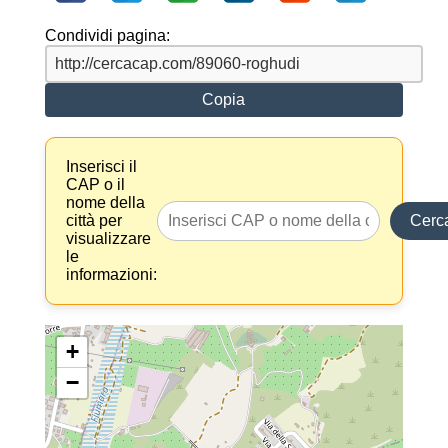
Condividi pagina:
Copia
Inserisci il
CAP o il
nome della
città per
Cerc
visualizzare
le
informazioni:
+
−