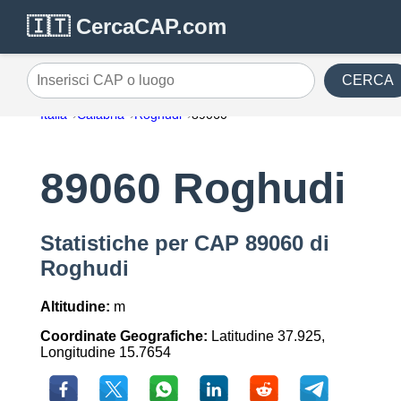
🇮🇹 CercaCAP.com
CERCA
Inserisci CAP o luogo
Italia
Calabria
Roghudi
89060
89060 Roghudi
Statistiche per CAP 89060 di
Roghudi
Altitudine:
m
Coordinate Geografiche:
Latitudine 37.925,
Longitudine 15.7654