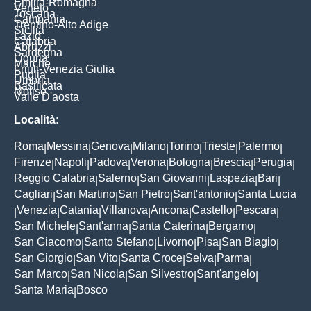
Emilia-Romagna
Veneto
Toscana
Campania
Trentino-Alto Adige
Sicilia
Lazio
Calabria
Abruzzi
Sardegna
Liguria
Marche
Friuli-Venezia Giulia
Puglia
Umbria
Basilicata
Molise
Valle D'aosta
Località:
Roma
Messina
Genova
Milano
Torino
Trieste
Palermo
|
|
|
|
|
|
|
Firenze
Napoli
Padova
Verona
Bologna
Brescia
Perugia
|
|
|
|
|
|
|
Reggio Calabria
Salerno
San Giovanni
Laspezia
Bari
|
|
|
|
|
Cagliari
San Martino
San Pietro
Sant'antonio
Santa Lucia
|
|
|
|
Venezia
Catania
Villanova
Ancona
Castello
Pescara
|
|
|
|
|
|
|
San Michele
Sant'anna
Santa Caterina
Bergamo
|
|
|
|
San Giacomo
Santo Stefano
Livorno
Pisa
San Biagio
|
|
|
|
|
San Giorgio
San Vito
Santa Croce
Selva
Parma
|
|
|
|
|
San Marco
San Nicola
San Silvestro
Sant'angelo
|
|
|
|
Santa Maria
Bosco
|