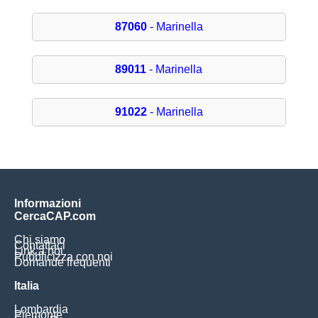
87060
- Marinella
89011
- Marinella
91022
- Marinella
Informazioni
CercaCAP.com
Chi siamo
Contattaci
Link a noi
Pubblicizza con noi
Domande frequenti
Italia
Lombardia
Piemonte