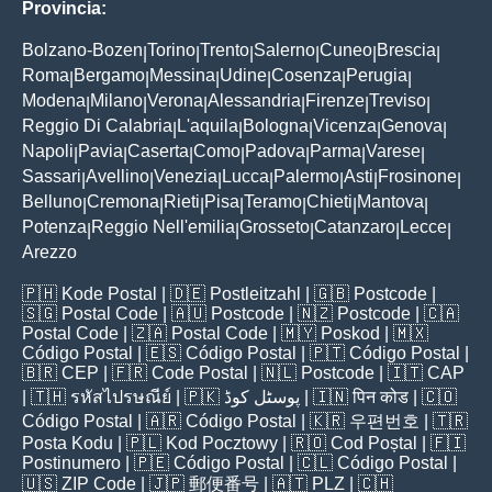
Provincia:
Bolzano-Bozen
Torino
Trento
Salerno
Cuneo
Brescia
|
|
|
|
|
|
Roma
Bergamo
Messina
Udine
Cosenza
Perugia
|
|
|
|
|
|
Modena
Milano
Verona
Alessandria
Firenze
Treviso
|
|
|
|
|
|
Reggio Di Calabria
L'aquila
Bologna
Vicenza
Genova
|
|
|
|
|
Napoli
Pavia
Caserta
Como
Padova
Parma
Varese
|
|
|
|
|
|
|
Sassari
Avellino
Venezia
Lucca
Palermo
Asti
Frosinone
|
|
|
|
|
|
|
Belluno
Cremona
Rieti
Pisa
Teramo
Chieti
Mantova
|
|
|
|
|
|
|
Potenza
Reggio Nell'emilia
Grosseto
Catanzaro
Lecce
|
|
|
|
|
Arezzo
🇵🇭
Kode Postal
| 🇩🇪
Postleitzahl
| 🇬🇧
Postcode
|
🇸🇬
Postal Code
| 🇦🇺
Postcode
| 🇳🇿
Postcode
| 🇨🇦
Postal Code
| 🇿🇦
Postal Code
| 🇲🇾
Poskod
| 🇲🇽
Código Postal
| 🇪🇸
Código Postal
| 🇵🇹
Código Postal
|
🇧🇷
CEP
| 🇫🇷
Code Postal
| 🇳🇱
Postcode
| 🇮🇹
CAP
| 🇹🇭
รหัสไปรษณีย์
| 🇵🇰
پوسٹل کوڈ
| 🇮🇳
पिन कोड
| 🇨🇴
Código Postal
| 🇦🇷
Código Postal
| 🇰🇷
우편번호
| 🇹🇷
Posta Kodu
| 🇵🇱
Kod Pocztowy
| 🇷🇴
Cod Poștal
| 🇫🇮
Postinumero
| 🇵🇪
Código Postal
| 🇨🇱
Código Postal
|
🇺🇸
ZIP Code
| 🇯🇵
郵便番号
| 🇦🇹
PLZ
| 🇨🇭