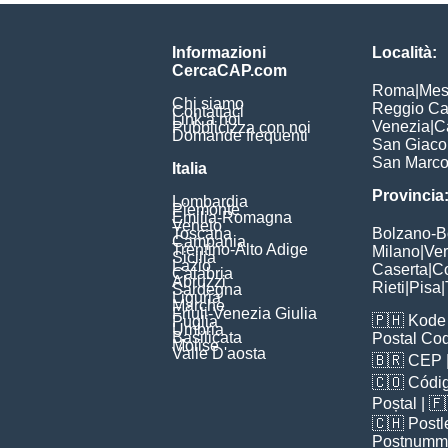
Informazioni
Località:
CercaCAP.com
Roma
|
Mes
Chi siamo
Reggio Ca
Contattaci
Link a noi
Venezia
|
C
Pubblicizza con noi
Domande frequenti
San Giac
San Marc
Italia
Provincia
Lombardia
Piemonte
Emilia-Romagna
Veneto
Toscana
Bolzano-
Campania
Trentino-Alto Adige
Milano
|
Ve
Sicilia
Lazio
Caserta
|
C
Calabria
Abruzzi
Rieti
|
Pisa
|
Sardegna
Liguria
Marche
Friuli-Venezia Giulia
🇵🇭
Kode 
Puglia
Umbria
Basilicata
Postal Co
Molise
Valle D'aosta
🇧🇷
CEP
🇨🇴
Códig
Poștal
| 
🇨🇭
Postl
Postnumm