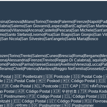
sina
|
Genova
|
Milano
|
Torino
|
Trieste
|
Palermo
|
Firenze
|
Napoli
|
Pad
labria
|
Salerno
|
San Giovanni
|
Laspezia
|
Bari
|
Cagliari
|
San Martin
atania
|
Villanova
|
Ancona
|
Castello
|
Pescara
|
San Michele
|
Sant'a
omo
|
Santo Stefano
|
Livorno
|
Pisa
|
San Biagio
|
San Giorgio
|
San Vi
o
|
San Nicola
|
San Silvestro
|
Sant'angelo
|
Santa Maria
|
Bosco
:
Bozen
|
Torino
|
Trento
|
Salerno
|
Cuneo
|
Brescia
|
Roma
|
Bergamo
|
Mes
rona
|
Alessandria
|
Firenze
|
Treviso
|
Reggio Di Calabria
|
L'aquila
|
B
omo
|
Padova
|
Parma
|
Varese
|
Sassari
|
Avellino
|
Venezia
|
Lucca
|
Pa
Teramo
|
Chieti
|
Potenza
|
Mantova
|
Reggio Nell'emilia
|
Grosseto
|
Ca
Postal
| 🇩🇪
Postleitzahl
| 🇬🇧
Postcode
| 🇸🇬
Postal Code
| 
de
| 🇿🇦
Postal Code
| 🇲🇾
Poskod
| 🇲🇽
Código Postal
| 🇪🇸
| 🇫🇷
Code Postal
| 🇳🇱
Postcode
| 🇮🇹
CAP
| 🇹🇭
รหัสไปรษณ
o Postal
| 🇦🇷
Código Postal
| 🇰🇷
우편번호
| 🇹🇷
Posta Kod
🇮
Postinumero
| 🇵🇪
Código Postal
| 🇨🇱
Código Postal
| 🇺
eitzahl
| 🇪🇨
Código Postal
| 🇺🇾
Código Postal
| 🇷🇺
Почтов
er
| 🇧🇩
পোস্টকোড
| 🇩🇰
Postnummer
| 🇳🇴
Postnummer