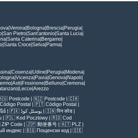
ova
|
Verona
|
Bologna
|
Brescia
|
Perugia
|
o
|
San Pietro
|
Sant'antonio
|
Santa Lucia
|
nna
|
Santa Caterina
|
Bergamo
|
to
|
Santa Croce
|
Selva
|
Parma
|
sina
|
Cosenza
|
Udine
|
Perugia
|
Modena
|
ologna
|
Vicenza
|
Pavia
|
Genova
|
Napoli
|
lermo
|
Asti
|
Frosinone
|
Belluno
|
Cremona
|
tanzaro
|
Lecce
|
Arezzo
🇦🇺
Postcode
| 🇳🇿
Postcode
| 🇨🇦
Código Postal
| 🇵🇹
Código Postal
|
ีย์
| 🇵🇰
پوسٹل کوڈ
| 🇮🇳
पिन कोड
|
u
| 🇵🇱
Kod Pocztowy
| 🇷🇴
Cod

ZIP Code
| 🇯🇵
郵便番号
| 🇦🇹
PLZ
|
ый индекс
| 🇧🇬
Пощенски код
| 🇸🇪