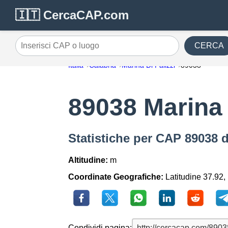
🇮🇹 CercaCAP.com
CERCA
Inserisci CAP o luogo
Italia
Calabria
Marina Di Palizzi
89038
89038 Marina 
Statistiche per CAP 89038 d
Altitudine:
m
Coordinate Geografiche:
Latitudine 37.92,
Condividi pagina: