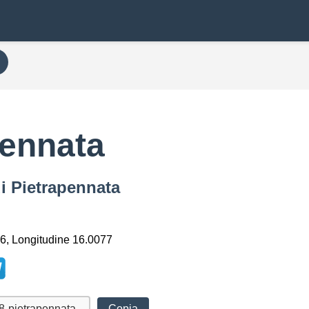
pennata
di Pietrapennata
6, Longitudine 16.0077
Copia