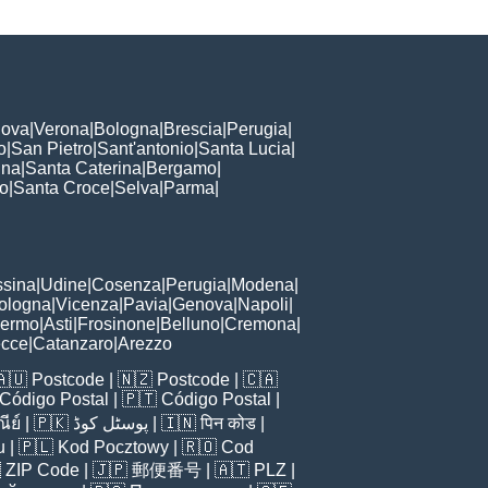
ova
|
Verona
|
Bologna
|
Brescia
|
Perugia
|
o
|
San Pietro
|
Sant'antonio
|
Santa Lucia
|
nna
|
Santa Caterina
|
Bergamo
|
to
|
Santa Croce
|
Selva
|
Parma
|
sina
|
Udine
|
Cosenza
|
Perugia
|
Modena
|
ologna
|
Vicenza
|
Pavia
|
Genova
|
Napoli
|
lermo
|
Asti
|
Frosinone
|
Belluno
|
Cremona
|
ecce
|
Catanzaro
|
Arezzo
🇦🇺
Postcode
| 🇳🇿
Postcode
| 🇨🇦
Código Postal
| 🇵🇹
Código Postal
|
ีย์
| 🇵🇰
پوسٹل کوڈ
| 🇮🇳
पिन कोड
|
u
| 🇵🇱
Kod Pocztowy
| 🇷🇴
Cod

ZIP Code
| 🇯🇵
郵便番号
| 🇦🇹
PLZ
|