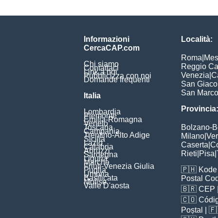
Informazioni
Località:
CercaCAP.com
Roma
|
Mes
Chi siamo
Reggio Ca
Contattaci
Link a noi
Venezia
|
C
Pubblicizza con noi
Domande frequenti
San Giac
San Marc
Italia
Provincia
Lombardia
Piemonte
Emilia-Romagna
Veneto
Toscana
Bolzano-
Campania
Trentino-Alto Adige
Milano
|
Ve
Sicilia
Lazio
Caserta
|
C
Calabria
Abruzzi
Rieti
|
Pisa
|
Sardegna
Liguria
Marche
Friuli-Venezia Giulia
🇵🇭
Kode 
Puglia
Umbria
Basilicata
Postal Co
Molise
Valle D'aosta
🇧🇷
CEP
🇨🇴
Códig
Poștal
| 