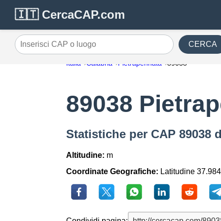
🇮🇹 CercaCAP.com
CERCA
Inserisci CAP o luogo
Italia
Calabria
Pietrapennata
89038
89038 Pietra
Statistiche per CAP 89038 
Altitudine:
m
Coordinate Geografiche:
Latitudine 37.984
Condividi pagina: