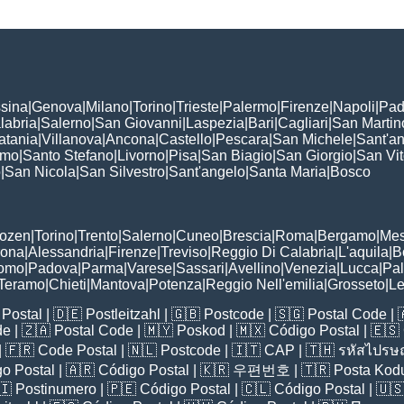
sina
|
Genova
|
Milano
|
Torino
|
Trieste
|
Palermo
|
Firenze
|
Napoli
|
Pad
labria
|
Salerno
|
San Giovanni
|
Laspezia
|
Bari
|
Cagliari
|
San Martin
atania
|
Villanova
|
Ancona
|
Castello
|
Pescara
|
San Michele
|
Sant'a
omo
|
Santo Stefano
|
Livorno
|
Pisa
|
San Biagio
|
San Giorgio
|
San Vi
o
|
San Nicola
|
San Silvestro
|
Sant'angelo
|
Santa Maria
|
Bosco
:
Bozen
|
Torino
|
Trento
|
Salerno
|
Cuneo
|
Brescia
|
Roma
|
Bergamo
|
Mes
rona
|
Alessandria
|
Firenze
|
Treviso
|
Reggio Di Calabria
|
L'aquila
|
B
omo
|
Padova
|
Parma
|
Varese
|
Sassari
|
Avellino
|
Venezia
|
Lucca
|
Pa
Teramo
|
Chieti
|
Mantova
|
Potenza
|
Reggio Nell'emilia
|
Grosseto
|
L
Postal
| 🇩🇪
Postleitzahl
| 🇬🇧
Postcode
| 🇸🇬
Postal Code
| 
de
| 🇿🇦
Postal Code
| 🇲🇾
Poskod
| 🇲🇽
Código Postal
| 🇪🇸
| 🇫🇷
Code Postal
| 🇳🇱
Postcode
| 🇮🇹
CAP
| 🇹🇭
รหัสไปรษณ
o Postal
| 🇦🇷
Código Postal
| 🇰🇷
우편번호
| 🇹🇷
Posta Kod
🇮
Postinumero
| 🇵🇪
Código Postal
| 🇨🇱
Código Postal
| 🇺