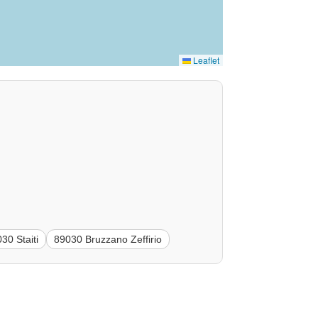
Leaflet
30 Staiti
89030 Bruzzano Zeffirio