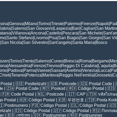
sina
|
Genova
|
Milano
|
Torino
|
Trieste
|
Palermo
|
Firenze
|
Napoli
|
Pad
labria
|
Salerno
|
San Giovanni
|
Laspezia
|
Bari
|
Cagliari
|
San Martin
atania
|
Villanova
|
Ancona
|
Castello
|
Pescara
|
San Michele
|
Sant'a
omo
|
Santo Stefano
|
Livorno
|
Pisa
|
San Biagio
|
San Giorgio
|
San Vi
o
|
San Nicola
|
San Silvestro
|
Sant'angelo
|
Santa Maria
|
Bosco
:
Bozen
|
Torino
|
Trento
|
Salerno
|
Cuneo
|
Brescia
|
Roma
|
Bergamo
|
Mes
rona
|
Alessandria
|
Firenze
|
Treviso
|
Reggio Di Calabria
|
L'aquila
|
B
omo
|
Padova
|
Parma
|
Varese
|
Sassari
|
Avellino
|
Venezia
|
Lucca
|
Pa
Chieti
|
Teramo
|
Potenza
|
Mantova
|
Reggio Nell'emilia
|
Grosseto
|
Ca
Postal
| 🇩🇪
Postleitzahl
| 🇬🇧
Postcode
| 🇸🇬
Postal Code
| 
de
| 🇿🇦
Postal Code
| 🇲🇾
Poskod
| 🇲🇽
Código Postal
| 🇪🇸
| 🇫🇷
Code Postal
| 🇳🇱
Postcode
| 🇮🇹
CAP
| 🇹🇭
รหัสไปรษณ
o Postal
| 🇦🇷
Código Postal
| 🇰🇷
우편번호
| 🇹🇷
Posta Kod
🇮
Postinumero
| 🇵🇪
Código Postal
| 🇨🇱
Código Postal
| 🇺
eitzahl
| 🇪🇨
Código Postal
| 🇺🇾
Código Postal
| 🇷🇺
Почтов
er
| 🇧🇩
পোস্টকোড
| 🇩🇰
Postnummer
| 🇳🇴
Postnummer