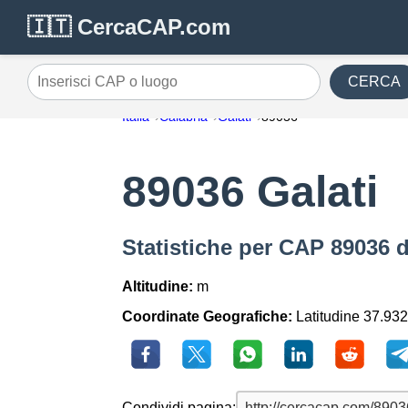
🇮🇹 CercaCAP.com
CERCA
Inserisci CAP o luogo
Italia
Calabria
Galati
89036
89036 Galati
Statistiche per CAP 89036 d
Altitudine:
m
Coordinate Geografiche:
Latitudine 37.932
Condividi pagina: