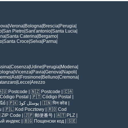
ova
|
Verona
|
Bologna
|
Brescia
|
Perugia
|
o
|
San Pietro
|
Sant'antonio
|
Santa Lucia
|
nna
|
Santa Caterina
|
Bergamo
|
to
|
Santa Croce
|
Selva
|
Parma
|
sina
|
Cosenza
|
Udine
|
Perugia
|
Modena
|
ologna
|
Vicenza
|
Pavia
|
Genova
|
Napoli
|
lermo
|
Asti
|
Frosinone
|
Belluno
|
Cremona
|
tanzaro
|
Lecce
|
Arezzo
🇦🇺
Postcode
| 🇳🇿
Postcode
| 🇨🇦
Código Postal
| 🇵🇹
Código Postal
|
ีย์
| 🇵🇰
پوسٹل کوڈ
| 🇮🇳
पिन कोड
|
u
| 🇵🇱
Kod Pocztowy
| 🇷🇴
Cod

ZIP Code
| 🇯🇵
郵便番号
| 🇦🇹
PLZ
|
ый индекс
| 🇧🇬
Пощенски код
| 🇸🇪