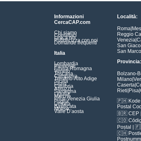
Informazioni
Località:
CercaCAP.com
Roma
|
Mes
Chi siamo
Reggio Ca
Contattaci
Link a noi
Venezia
|
C
Pubblicizza con noi
Domande frequenti
San Giac
San Marc
Italia
Provincia
Lombardia
Piemonte
Emilia-Romagna
Veneto
Toscana
Bolzano-
Campania
Trentino-Alto Adige
Milano
|
Ve
Sicilia
Lazio
Caserta
|
C
Calabria
Abruzzi
Rieti
|
Pisa
|
Sardegna
Liguria
Marche
Friuli-Venezia Giulia
🇵🇭
Kode 
Puglia
Umbria
Basilicata
Postal Co
Molise
Valle D'aosta
🇧🇷
CEP
🇨🇴
Códig
Poștal
| 
🇨🇭
Postl
Postnumm