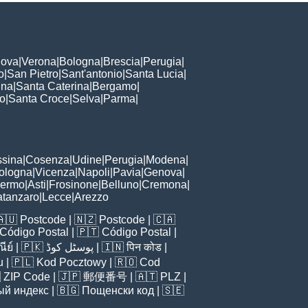
ova
|
Verona
|
Bologna
|
Brescia
|
Perugia
|
o
|
San Pietro
|
Sant'antonio
|
Santa Lucia
|
nna
|
Santa Caterina
|
Bergamo
|
to
|
Santa Croce
|
Selva
|
Parma
|
sina
|
Cosenza
|
Udine
|
Perugia
|
Modena
|
ologna
|
Vicenza
|
Napoli
|
Pavia
|
Genova
|
lermo
|
Asti
|
Frosinone
|
Belluno
|
Cremona
|
tanzaro
|
Lecce
|
Arezzo
🇦🇺
Postcode
| 🇳🇿
Postcode
| 🇨🇦
Código Postal
| 🇵🇹
Código Postal
|
ีย์
| 🇵🇰
پوسٹل کوڈ
| 🇮🇳
पिन कोड
|
u
| 🇵🇱
Kod Pocztowy
| 🇷🇴
Cod

ZIP Code
| 🇯🇵
郵便番号
| 🇦🇹
PLZ
|
ый индекс
| 🇧🇬
Пощенски код
| 🇸🇪