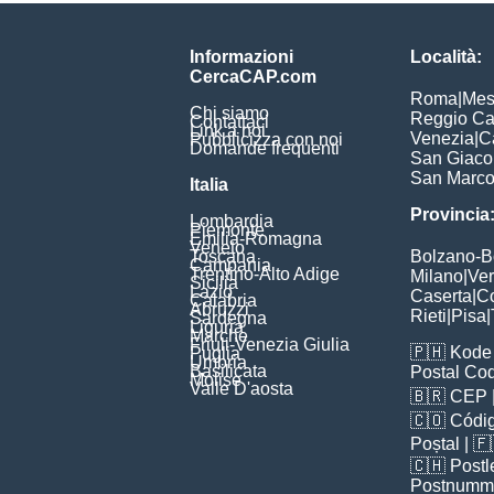
Informazioni
Località:
CercaCAP.com
Roma
|
Mes
Chi siamo
Reggio Ca
Contattaci
Link a noi
Venezia
|
C
Pubblicizza con noi
Domande frequenti
San Giac
San Marc
Italia
Provincia
Lombardia
Piemonte
Emilia-Romagna
Veneto
Toscana
Bolzano-
Campania
Trentino-Alto Adige
Milano
|
Ve
Sicilia
Lazio
Caserta
|
C
Calabria
Abruzzi
Rieti
|
Pisa
|
Sardegna
Liguria
Marche
Friuli-Venezia Giulia
🇵🇭
Kode 
Puglia
Umbria
Basilicata
Postal Co
Molise
Valle D'aosta
🇧🇷
CEP
🇨🇴
Códig
Poștal
| 
🇨🇭
Postl
Postnumm