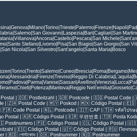
sina
|
Genova
|
Milano
|
Torino
|
Trieste
|
Palermo
|
Firenze
|
Napoli
|
Pad
labria
|
Salerno
|
San Giovanni
|
Laspezia
|
Bari
|
Cagliari
|
San Martin
atania
|
Villanova
|
Ancona
|
Castello
|
Pescara
|
San Michele
|
Sant'a
omo
|
Santo Stefano
|
Livorno
|
Pisa
|
San Biagio
|
San Giorgio
|
San Vi
o
|
San Nicola
|
San Silvestro
|
Sant'angelo
|
Santa Maria
|
Bosco
:
Bozen
|
Torino
|
Trento
|
Salerno
|
Cuneo
|
Brescia
|
Roma
|
Bergamo
|
Mes
rona
|
Alessandria
|
Firenze
|
Treviso
|
Reggio Di Calabria
|
L'aquila
|
B
omo
|
Padova
|
Parma
|
Varese
|
Sassari
|
Avellino
|
Venezia
|
Lucca
|
Pa
Teramo
|
Chieti
|
Potenza
|
Mantova
|
Reggio Nell'emilia
|
Grosseto
|
Ca
Postal
| 🇩🇪
Postleitzahl
| 🇬🇧
Postcode
| 🇸🇬
Postal Code
| 
de
| 🇿🇦
Postal Code
| 🇲🇾
Poskod
| 🇲🇽
Código Postal
| 🇪🇸
| 🇫🇷
Code Postal
| 🇳🇱
Postcode
| 🇮🇹
CAP
| 🇹🇭
รหัสไปรษณ
o Postal
| 🇦🇷
Código Postal
| 🇰🇷
우편번호
| 🇹🇷
Posta Kod
🇮
Postinumero
| 🇵🇪
Código Postal
| 🇨🇱
Código Postal
| 🇺
eitzahl
| 🇪🇨
Código Postal
| 🇺🇾
Código Postal
| 🇷🇺
Почтов
er
| 🇧🇩
পোস্টকোড
| 🇩🇰
Postnummer
| 🇳🇴
Postnummer