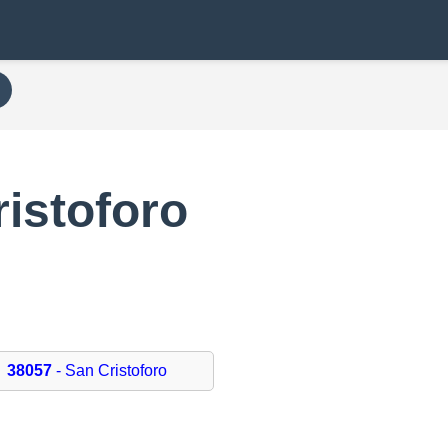
istoforo
38057
- San Cristoforo