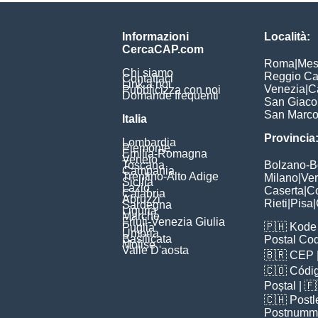
Informazioni
Località:
CercaCAP.com
Roma
|
Mes
Chi siamo
Reggio Ca
Contattaci
Link a noi
Venezia
|
C
Pubblicizza con noi
Domande frequenti
San Giac
San Marc
Italia
Provincia
Lombardia
Piemonte
Emilia-Romagna
Veneto
Toscana
Bolzano-
Campania
Trentino-Alto Adige
Milano
|
Ve
Sicilia
Lazio
Caserta
|
C
Calabria
Abruzzi
Rieti
|
Pisa
|
Sardegna
Liguria
Marche
Friuli-Venezia Giulia
🇵🇭
Kode 
Puglia
Umbria
Basilicata
Postal Co
Molise
Valle D'aosta
🇧🇷
CEP
🇨🇴
Códig
Poștal
| 
🇨🇭
Postl
Postnumm