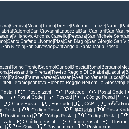
sina
|
Genova
|
Milano
|
Torino
|
Trieste
|
Palermo
|
Firenze
|
Napoli
|
Pad
labria
|
Salerno
|
San Giovanni
|
Laspezia
|
Bari
|
Cagliari
|
San Martin
atania
|
Villanova
|
Ancona
|
Castello
|
Pescara
|
San Michele
|
Sant'a
omo
|
Santo Stefano
|
Livorno
|
Pisa
|
San Biagio
|
San Giorgio
|
San Vi
o
|
San Nicola
|
San Silvestro
|
Sant'angelo
|
Santa Maria
|
Bosco
:
Bozen
|
Torino
|
Trento
|
Salerno
|
Cuneo
|
Brescia
|
Roma
|
Bergamo
|
Mes
rona
|
Alessandria
|
Firenze
|
Treviso
|
Reggio Di Calabria
|
L'aquila
|
B
omo
|
Padova
|
Parma
|
Varese
|
Sassari
|
Avellino
|
Venezia
|
Lucca
|
Pa
Chieti
|
Teramo
|
Mantova
|
Potenza
|
Reggio Nell'emilia
|
Grosseto
|
L
Postal
| 🇩🇪
Postleitzahl
| 🇬🇧
Postcode
| 🇸🇬
Postal Code
| 
de
| 🇿🇦
Postal Code
| 🇲🇾
Poskod
| 🇲🇽
Código Postal
| 🇪🇸
| 🇫🇷
Code Postal
| 🇳🇱
Postcode
| 🇮🇹
CAP
| 🇹🇭
รหัสไปรษณ
o Postal
| 🇦🇷
Código Postal
| 🇰🇷
우편번호
| 🇹🇷
Posta Kod
🇮
Postinumero
| 🇵🇪
Código Postal
| 🇨🇱
Código Postal
| 🇺
eitzahl
| 🇪🇨
Código Postal
| 🇺🇾
Código Postal
| 🇷🇺
Почтов
er
| 🇧🇩
পোস্টকোড
| 🇩🇰
Postnummer
| 🇳🇴
Postnummer