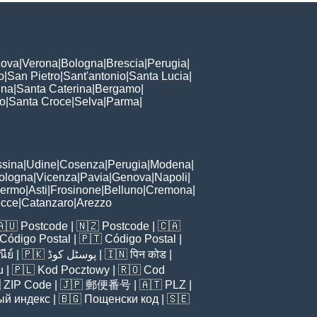
ova
|
Verona
|
Bologna
|
Brescia
|
Perugia
|
o
|
San Pietro
|
Sant'antonio
|
Santa Lucia
|
nna
|
Santa Caterina
|
Bergamo
|
to
|
Santa Croce
|
Selva
|
Parma
|
sina
|
Udine
|
Cosenza
|
Perugia
|
Modena
|
ologna
|
Vicenza
|
Pavia
|
Genova
|
Napoli
|
lermo
|
Asti
|
Frosinone
|
Belluno
|
Cremona
|
ecce
|
Catanzaro
|
Arezzo
🇦🇺
Postcode
| 🇳🇿
Postcode
| 🇨🇦
Código Postal
| 🇵🇹
Código Postal
|
ีย์
| 🇵🇰
پوسٹل کوڈ
| 🇮🇳
पिन कोड
|
u
| 🇵🇱
Kod Pocztowy
| 🇷🇴
Cod

ZIP Code
| 🇯🇵
郵便番号
| 🇦🇹
PLZ
|
ый индекс
| 🇧🇬
Пощенски код
| 🇸🇪