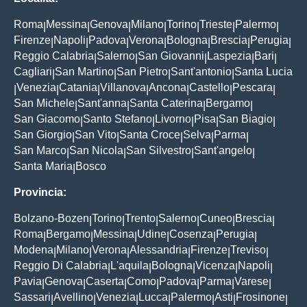
Roma
Messina
Genova
Milano
Torino
Trieste
Palermo
|
|
|
|
|
|
|
Firenze
Napoli
Padova
Verona
Bologna
Brescia
Perugia
|
|
|
|
|
|
|
Reggio Calabria
Salerno
San Giovanni
Laspezia
Bari
|
|
|
|
|
Cagliari
San Martino
San Pietro
Sant'antonio
Santa Lucia
|
|
|
|
Venezia
Catania
Villanova
Ancona
Castello
Pescara
|
|
|
|
|
|
|
San Michele
Sant'anna
Santa Caterina
Bergamo
|
|
|
|
San Giacomo
Santo Stefano
Livorno
Pisa
San Biagio
|
|
|
|
|
San Giorgio
San Vito
Santa Croce
Selva
Parma
|
|
|
|
|
San Marco
San Nicola
San Silvestro
Sant'angelo
|
|
|
|
Santa Maria
Bosco
|
Provincia:
Bolzano-Bozen
Torino
Trento
Salerno
Cuneo
Brescia
|
|
|
|
|
|
Roma
Bergamo
Messina
Udine
Cosenza
Perugia
|
|
|
|
|
|
Modena
Milano
Verona
Alessandria
Firenze
Treviso
|
|
|
|
|
|
Reggio Di Calabria
L'aquila
Bologna
Vicenza
Napoli
|
|
|
|
|
Pavia
Genova
Caserta
Como
Padova
Parma
Varese
|
|
|
|
|
|
|
Sassari
Avellino
Venezia
Lucca
Palermo
Asti
Frosinone
|
|
|
|
|
|
|