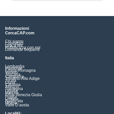
Informazioni
CercaCAP.com
Chi siamo
Contattaci
Link a noi
Pubblicizza con noi
Domande frequenti
Italia
Lombardia
Piemonte
Emilia-Romagna
Veneto
Toscana
Campania
Trentino-Alto Adige
Sicilia
Lazio
Calabria
Abruzzi
Sardegna
Liguria
Marche
Friuli-Venezia Giulia
Puglia
Umbria
Basilicata
Molise
Valle D'aosta
Località: