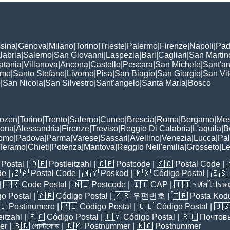
sina
|
Genova
|
Milano
|
Torino
|
Trieste
|
Palermo
|
Firenze
|
Napoli
|
Pad
labria
|
Salerno
|
San Giovanni
|
Laspezia
|
Bari
|
Cagliari
|
San Martin
atania
|
Villanova
|
Ancona
|
Castello
|
Pescara
|
San Michele
|
Sant'a
omo
|
Santo Stefano
|
Livorno
|
Pisa
|
San Biagio
|
San Giorgio
|
San Vi
o
|
San Nicola
|
San Silvestro
|
Sant'angelo
|
Santa Maria
|
Bosco
:
Bozen
|
Torino
|
Trento
|
Salerno
|
Cuneo
|
Brescia
|
Roma
|
Bergamo
|
Mes
rona
|
Alessandria
|
Firenze
|
Treviso
|
Reggio Di Calabria
|
L'aquila
|
B
omo
|
Padova
|
Parma
|
Varese
|
Sassari
|
Avellino
|
Venezia
|
Lucca
|
Pa
Teramo
|
Chieti
|
Potenza
|
Mantova
|
Reggio Nell'emilia
|
Grosseto
|
L
Postal
| 🇩🇪
Postleitzahl
| 🇬🇧
Postcode
| 🇸🇬
Postal Code
| 
de
| 🇿🇦
Postal Code
| 🇲🇾
Poskod
| 🇲🇽
Código Postal
| 🇪🇸
| 🇫🇷
Code Postal
| 🇳🇱
Postcode
| 🇮🇹
CAP
| 🇹🇭
รหัสไปรษณ
o Postal
| 🇦🇷
Código Postal
| 🇰🇷
우편번호
| 🇹🇷
Posta Kod
🇮
Postinumero
| 🇵🇪
Código Postal
| 🇨🇱
Código Postal
| 🇺
eitzahl
| 🇪🇨
Código Postal
| 🇺🇾
Código Postal
| 🇷🇺
Почтов
er
| 🇧🇩
পোস্টকোড
| 🇩🇰
Postnummer
| 🇳🇴
Postnummer