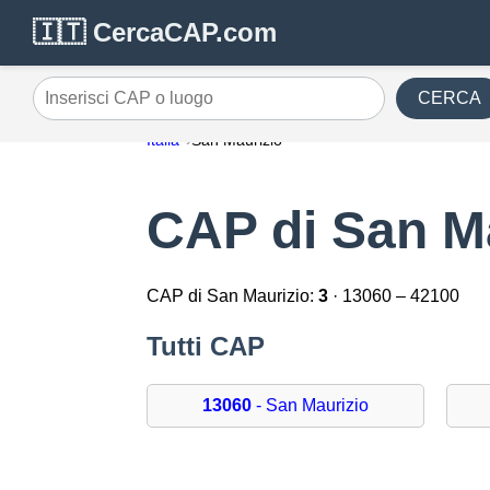
🇮🇹 CercaCAP.com
CERCA
Inserisci CAP o luogo
Italia
San Maurizio
CAP di San M
CAP di San Maurizio:
3
· 13060 – 42100
Tutti CAP
13060
- San Maurizio