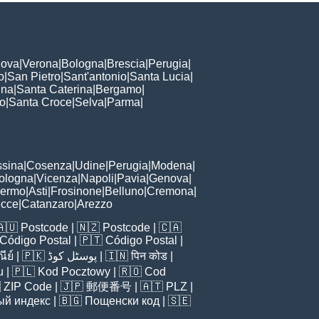
ova
|
Verona
|
Bologna
|
Brescia
|
Perugia
|
o
|
San Pietro
|
Sant'antonio
|
Santa Lucia
|
nna
|
Santa Caterina
|
Bergamo
|
to
|
Santa Croce
|
Selva
|
Parma
|
sina
|
Cosenza
|
Udine
|
Perugia
|
Modena
|
ologna
|
Vicenza
|
Napoli
|
Pavia
|
Genova
|
lermo
|
Asti
|
Frosinone
|
Belluno
|
Cremona
|
ecce
|
Catanzaro
|
Arezzo
🇦🇺
Postcode
| 🇳🇿
Postcode
| 🇨🇦
Código Postal
| 🇵🇹
Código Postal
|
ีย์
| 🇵🇰
پوسٹل کوڈ
| 🇮🇳
पिन कोड
|
u
| 🇵🇱
Kod Pocztowy
| 🇷🇴
Cod

ZIP Code
| 🇯🇵
郵便番号
| 🇦🇹
PLZ
|
ый индекс
| 🇧🇬
Пощенски код
| 🇸🇪