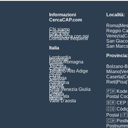
Informazioni
Località:
CercaCAP.com
Roma
|
Mes
Chi siamo
Reggio Ca
Contattaci
Link a noi
Venezia
|
C
Pubblicizza con noi
Domande frequenti
San Giac
San Marc
Italia
Provincia
Lombardia
Piemonte
Emilia-Romagna
Veneto
Toscana
Bolzano-
Campania
Trentino-Alto Adige
Milano
|
Ve
Sicilia
Lazio
Caserta
|
C
Calabria
Abruzzi
Rieti
|
Pisa
|
Sardegna
Liguria
Marche
Friuli-Venezia Giulia
🇵🇭
Kode 
Puglia
Umbria
Basilicata
Postal Co
Molise
Valle D'aosta
🇧🇷
CEP
🇨🇴
Códig
Poștal
| 
🇨🇭
Postl
Postnumm