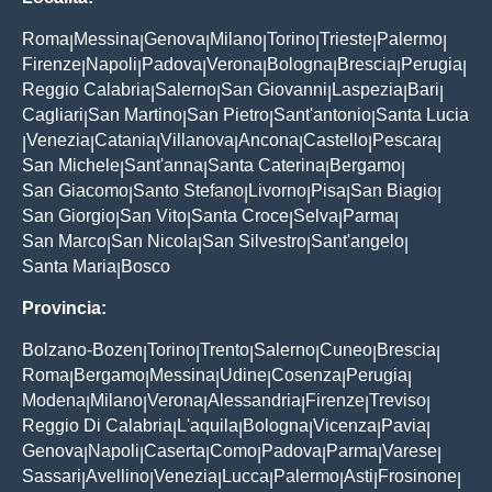
Roma
Messina
Genova
Milano
Torino
Trieste
Palermo
|
|
|
|
|
|
|
Firenze
Napoli
Padova
Verona
Bologna
Brescia
Perugia
|
|
|
|
|
|
|
Reggio Calabria
Salerno
San Giovanni
Laspezia
Bari
|
|
|
|
|
Cagliari
San Martino
San Pietro
Sant'antonio
Santa Lucia
|
|
|
|
Venezia
Catania
Villanova
Ancona
Castello
Pescara
|
|
|
|
|
|
|
San Michele
Sant'anna
Santa Caterina
Bergamo
|
|
|
|
San Giacomo
Santo Stefano
Livorno
Pisa
San Biagio
|
|
|
|
|
San Giorgio
San Vito
Santa Croce
Selva
Parma
|
|
|
|
|
San Marco
San Nicola
San Silvestro
Sant'angelo
|
|
|
|
Santa Maria
Bosco
|
Provincia:
Bolzano-Bozen
Torino
Trento
Salerno
Cuneo
Brescia
|
|
|
|
|
|
Roma
Bergamo
Messina
Udine
Cosenza
Perugia
|
|
|
|
|
|
Modena
Milano
Verona
Alessandria
Firenze
Treviso
|
|
|
|
|
|
Reggio Di Calabria
L'aquila
Bologna
Vicenza
Pavia
|
|
|
|
|
Genova
Napoli
Caserta
Como
Padova
Parma
Varese
|
|
|
|
|
|
|
Sassari
Avellino
Venezia
Lucca
Palermo
Asti
Frosinone
|
|
|
|
|
|
|