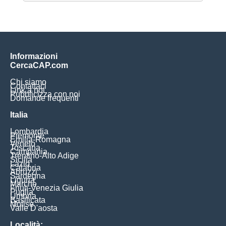
Informazioni
CercaCAP.com
Chi siamo
Contattaci
Link a noi
Pubblicizza con noi
Domande frequenti
Italia
Lombardia
Piemonte
Emilia-Romagna
Veneto
Toscana
Campania
Trentino-Alto Adige
Sicilia
Lazio
Calabria
Abruzzi
Sardegna
Liguria
Marche
Friuli-Venezia Giulia
Puglia
Umbria
Basilicata
Molise
Valle D'aosta
Località: