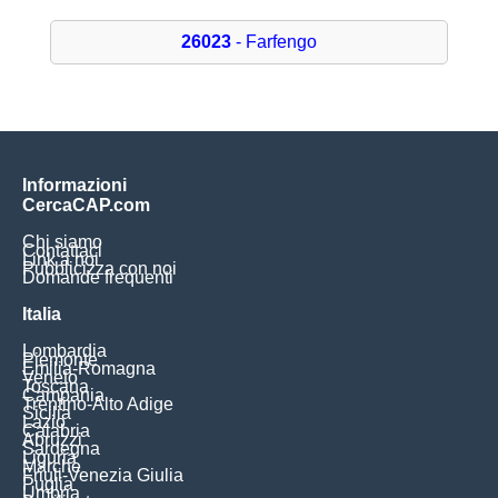
26023
- Farfengo
Informazioni
CercaCAP.com
Chi siamo
Contattaci
Link a noi
Pubblicizza con noi
Domande frequenti
Italia
Lombardia
Piemonte
Emilia-Romagna
Veneto
Toscana
Campania
Trentino-Alto Adige
Sicilia
Lazio
Calabria
Abruzzi
Sardegna
Liguria
Marche
Friuli-Venezia Giulia
Puglia
Umbria