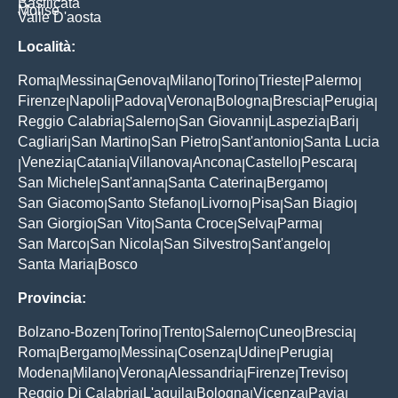
Basilicata
Molise
Valle D'aosta
Località:
Roma
Messina
Genova
Milano
Torino
Trieste
Palermo
|
|
|
|
|
|
|
Firenze
Napoli
Padova
Verona
Bologna
Brescia
Perugia
|
|
|
|
|
|
|
Reggio Calabria
Salerno
San Giovanni
Laspezia
Bari
|
|
|
|
|
Cagliari
San Martino
San Pietro
Sant'antonio
Santa Lucia
|
|
|
|
Venezia
Catania
Villanova
Ancona
Castello
Pescara
|
|
|
|
|
|
|
San Michele
Sant'anna
Santa Caterina
Bergamo
|
|
|
|
San Giacomo
Santo Stefano
Livorno
Pisa
San Biagio
|
|
|
|
|
San Giorgio
San Vito
Santa Croce
Selva
Parma
|
|
|
|
|
San Marco
San Nicola
San Silvestro
Sant'angelo
|
|
|
|
Santa Maria
Bosco
|
Provincia:
Bolzano-Bozen
Torino
Trento
Salerno
Cuneo
Brescia
|
|
|
|
|
|
Roma
Bergamo
Messina
Cosenza
Udine
Perugia
|
|
|
|
|
|
Modena
Milano
Verona
Alessandria
Firenze
Treviso
|
|
|
|
|
|
Reggio Di Calabria
L'aquila
Bologna
Vicenza
Pavia
|
|
|
|
|