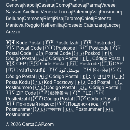
Genova
Napoli
Caserta
Como
Padova
Parma
Varese
|
|
|
|
|
|
|
Sassari
Avellino
Venezia
Lucca
Palermo
Asti
Frosinone
|
|
|
|
|
|
|
Belluno
Cremona
Rieti
Pisa
Teramo
Chieti
Potenza
|
|
|
|
|
|
|
Mantova
Reggio Nell'emilia
Grosseto
Catanzaro
Lecce
|
|
|
|
|
Arezzo
🇵🇭
Kode Postal
| 🇩🇪
Postleitzahl
| 🇬🇧
Postcode
|
🇸🇬
Postal Code
| 🇦🇺
Postcode
| 🇳🇿
Postcode
| 🇨🇦
Postal Code
| 🇿🇦
Postal Code
| 🇲🇾
Poskod
| 🇲🇽
Código Postal
| 🇪🇸
Código Postal
| 🇵🇹
Código Postal
|
🇧🇷
CEP
| 🇫🇷
Code Postal
| 🇳🇱
Postcode
| 🇮🇹
CAP
| 🇹🇭
รหัสไปรษณีย์
| 🇵🇰
پوسٹل کوڈ
| 🇮🇳
पिन कोड
| 🇨🇴
Código Postal
| 🇦🇷
Código Postal
| 🇰🇷
우편번호
| 🇹🇷
Posta Kodu
| 🇵🇱
Kod Pocztowy
| 🇷🇴
Cod Poștal
| 🇫🇮
Postinumero
| 🇵🇪
Código Postal
| 🇨🇱
Código Postal
|
🇺🇸
ZIP Code
| 🇯🇵
郵便番号
| 🇦🇹
PLZ
| 🇨🇭
Postleitzahl
| 🇪🇨
Código Postal
| 🇺🇾
Código Postal
|
🇷🇺
Почтовый индекс
| 🇧🇬
Пощенски код
| 🇸🇪
Postnummer
| 🇧🇩
পোস্টকোড
| 🇩🇰
Postnummer
| 🇳🇴
Postnummer
© 2026 CercaCAP.com