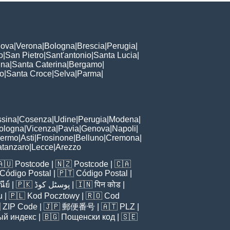
ova
|
Verona
|
Bologna
|
Brescia
|
Perugia
|
o
|
San Pietro
|
Sant'antonio
|
Santa Lucia
|
nna
|
Santa Caterina
|
Bergamo
|
to
|
Santa Croce
|
Selva
|
Parma
|
sina
|
Cosenza
|
Udine
|
Perugia
|
Modena
|
ologna
|
Vicenza
|
Pavia
|
Genova
|
Napoli
|
lermo
|
Asti
|
Frosinone
|
Belluno
|
Cremona
|
tanzaro
|
Lecce
|
Arezzo
🇦🇺
Postcode
| 🇳🇿
Postcode
| 🇨🇦
Código Postal
| 🇵🇹
Código Postal
|
ีย์
| 🇵🇰
پوسٹل کوڈ
| 🇮🇳
पिन कोड
|
u
| 🇵🇱
Kod Pocztowy
| 🇷🇴
Cod

ZIP Code
| 🇯🇵
郵便番号
| 🇦🇹
PLZ
|
ый индекс
| 🇧🇬
Пощенски код
| 🇸🇪