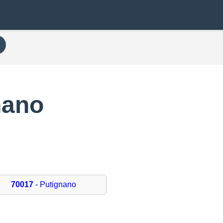
nano
70017
- Putignano