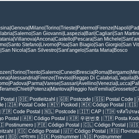
sina
|
Genova
|
Milano
|
Torino
|
Trieste
|
Palermo
|
Firenze
|
Napoli
|
Pad
labria
|
Salerno
|
San Giovanni
|
Laspezia
|
Bari
|
Cagliari
|
San Martin
atania
|
Villanova
|
Ancona
|
Castello
|
Pescara
|
San Michele
|
Sant'a
omo
|
Santo Stefano
|
Livorno
|
Pisa
|
San Biagio
|
San Giorgio
|
San Vi
o
|
San Nicola
|
San Silvestro
|
Sant'angelo
|
Santa Maria
|
Bosco
:
Bozen
|
Torino
|
Trento
|
Salerno
|
Cuneo
|
Brescia
|
Roma
|
Bergamo
|
Mes
rona
|
Alessandria
|
Firenze
|
Treviso
|
Reggio Di Calabria
|
L'aquila
|
B
omo
|
Padova
|
Parma
|
Varese
|
Sassari
|
Avellino
|
Venezia
|
Lucca
|
Pa
Teramo
|
Chieti
|
Potenza
|
Mantova
|
Reggio Nell'emilia
|
Grosseto
|
Ca
Postal
| 🇩🇪
Postleitzahl
| 🇬🇧
Postcode
| 🇸🇬
Postal Code
| 
de
| 🇿🇦
Postal Code
| 🇲🇾
Poskod
| 🇲🇽
Código Postal
| 🇪🇸
| 🇫🇷
Code Postal
| 🇳🇱
Postcode
| 🇮🇹
CAP
| 🇹🇭
รหัสไปรษณ
o Postal
| 🇦🇷
Código Postal
| 🇰🇷
우편번호
| 🇹🇷
Posta Kod
🇮
Postinumero
| 🇵🇪
Código Postal
| 🇨🇱
Código Postal
| 🇺
eitzahl
| 🇪🇨
Código Postal
| 🇺🇾
Código Postal
| 🇷🇺
Почтов
er
| 🇧🇩
পোস্টকোড
| 🇩🇰
Postnummer
| 🇳🇴
Postnummer