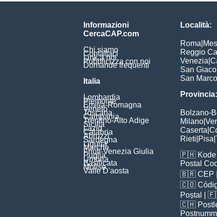
Informazioni
Località:
CercaCAP.com
Roma
|
Mes
Chi siamo
Reggio Ca
Contattaci
Link a noi
Venezia
|
C
Pubblicizza con noi
Domande frequenti
San Giac
San Marc
Italia
Provincia
Lombardia
Piemonte
Emilia-Romagna
Veneto
Toscana
Bolzano-
Campania
Trentino-Alto Adige
Milano
|
Ve
Sicilia
Lazio
Caserta
|
C
Calabria
Abruzzi
Rieti
|
Pisa
|
Sardegna
Liguria
Marche
Friuli-Venezia Giulia
🇵🇭
Kode 
Puglia
Umbria
Basilicata
Postal Co
Molise
Valle D'aosta
🇧🇷
CEP
🇨🇴
Códig
Poștal
| 
🇨🇭
Postl
Postnumm