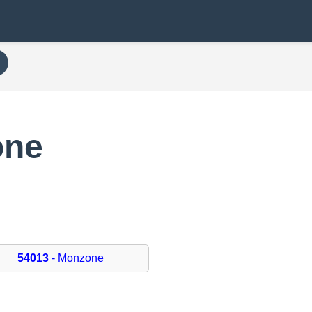
one
54013
- Monzone