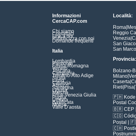
Informazioni
Località:
CercaCAP.com
Roma
|
Mes
Chi siamo
Reggio Ca
Contattaci
Link a noi
Venezia
|
C
Pubblicizza con noi
Domande frequenti
San Giac
San Marc
Italia
Provincia
Lombardia
Piemonte
Emilia-Romagna
Veneto
Toscana
Bolzano-
Campania
Trentino-Alto Adige
Milano
|
Ve
Sicilia
Lazio
Caserta
|
C
Calabria
Abruzzi
Rieti
|
Pisa
|
Sardegna
Liguria
Marche
Friuli-Venezia Giulia
🇵🇭
Kode 
Puglia
Umbria
Basilicata
Postal Co
Molise
Valle D'aosta
🇧🇷
CEP
🇨🇴
Códig
Poștal
| 
🇨🇭
Postl
Postnumm