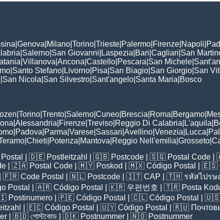
sina
|
Genova
|
Milano
|
Torino
|
Trieste
|
Palermo
|
Firenze
|
Napoli
|
Pad
labria
|
Salerno
|
San Giovanni
|
Laspezia
|
Bari
|
Cagliari
|
San Martin
atania
|
Villanova
|
Ancona
|
Castello
|
Pescara
|
San Michele
|
Sant'a
omo
|
Santo Stefano
|
Livorno
|
Pisa
|
San Biagio
|
San Giorgio
|
San Vi
o
|
San Nicola
|
San Silvestro
|
Sant'angelo
|
Santa Maria
|
Bosco
:
Bozen
|
Torino
|
Trento
|
Salerno
|
Cuneo
|
Brescia
|
Roma
|
Bergamo
|
Mes
rona
|
Alessandria
|
Firenze
|
Treviso
|
Reggio Di Calabria
|
L'aquila
|
B
omo
|
Padova
|
Parma
|
Varese
|
Sassari
|
Avellino
|
Venezia
|
Lucca
|
Pa
Teramo
|
Chieti
|
Potenza
|
Mantova
|
Reggio Nell'emilia
|
Grosseto
|
Ca
Postal
| 🇩🇪
Postleitzahl
| 🇬🇧
Postcode
| 🇸🇬
Postal Code
| 
de
| 🇿🇦
Postal Code
| 🇲🇾
Poskod
| 🇲🇽
Código Postal
| 🇪🇸
| 🇫🇷
Code Postal
| 🇳🇱
Postcode
| 🇮🇹
CAP
| 🇹🇭
รหัสไปรษณ
o Postal
| 🇦🇷
Código Postal
| 🇰🇷
우편번호
| 🇹🇷
Posta Kod
🇮
Postinumero
| 🇵🇪
Código Postal
| 🇨🇱
Código Postal
| 🇺
eitzahl
| 🇪🇨
Código Postal
| 🇺🇾
Código Postal
| 🇷🇺
Почтов
er
| 🇧🇩
পোস্টকোড
| 🇩🇰
Postnummer
| 🇳🇴
Postnummer