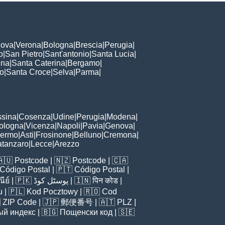
ova
|
Verona
|
Bologna
|
Brescia
|
Perugia
|
o
|
San Pietro
|
Sant'antonio
|
Santa Lucia
|
nna
|
Santa Caterina
|
Bergamo
|
to
|
Santa Croce
|
Selva
|
Parma
|
sina
|
Cosenza
|
Udine
|
Perugia
|
Modena
|
ologna
|
Vicenza
|
Napoli
|
Pavia
|
Genova
|
lermo
|
Asti
|
Frosinone
|
Belluno
|
Cremona
|
tanzaro
|
Lecce
|
Arezzo
🇦🇺
Postcode
| 🇳🇿
Postcode
| 🇨🇦
Código Postal
| 🇵🇹
Código Postal
|
ีย์
| 🇵🇰
پوسٹل کوڈ
| 🇮🇳
पिन कोड
|
u
| 🇵🇱
Kod Pocztowy
| 🇷🇴
Cod

ZIP Code
| 🇯🇵
郵便番号
| 🇦🇹
PLZ
|
ый индекс
| 🇧🇬
Пощенски код
| 🇸🇪