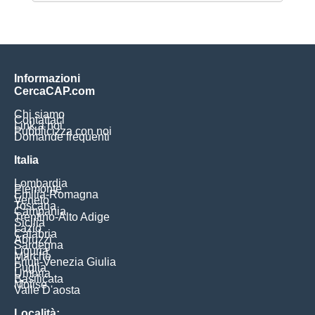
Informazioni
CercaCAP.com
Chi siamo
Contattaci
Link a noi
Pubblicizza con noi
Domande frequenti
Italia
Lombardia
Piemonte
Emilia-Romagna
Veneto
Toscana
Campania
Trentino-Alto Adige
Sicilia
Lazio
Calabria
Abruzzi
Sardegna
Liguria
Marche
Friuli-Venezia Giulia
Puglia
Umbria
Basilicata
Molise
Valle D'aosta
Località: