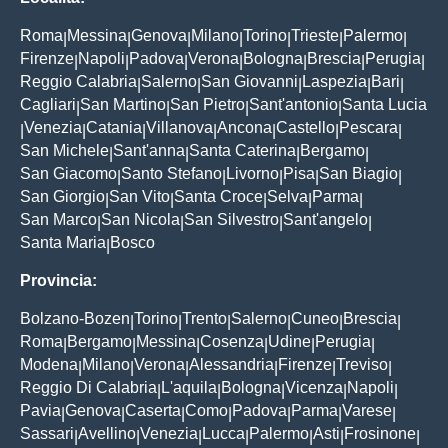
Roma
Messina
Genova
Milano
Torino
Trieste
Palermo
|
|
|
|
|
|
|
Firenze
Napoli
Padova
Verona
Bologna
Brescia
Perugia
|
|
|
|
|
|
|
Reggio Calabria
Salerno
San Giovanni
Laspezia
Bari
|
|
|
|
|
Cagliari
San Martino
San Pietro
Sant'antonio
Santa Lucia
|
|
|
|
Venezia
Catania
Villanova
Ancona
Castello
Pescara
|
|
|
|
|
|
|
San Michele
Sant'anna
Santa Caterina
Bergamo
|
|
|
|
San Giacomo
Santo Stefano
Livorno
Pisa
San Biagio
|
|
|
|
|
San Giorgio
San Vito
Santa Croce
Selva
Parma
|
|
|
|
|
San Marco
San Nicola
San Silvestro
Sant'angelo
|
|
|
|
Santa Maria
Bosco
|
Provincia:
Bolzano-Bozen
Torino
Trento
Salerno
Cuneo
Brescia
|
|
|
|
|
|
Roma
Bergamo
Messina
Cosenza
Udine
Perugia
|
|
|
|
|
|
Modena
Milano
Verona
Alessandria
Firenze
Treviso
|
|
|
|
|
|
Reggio Di Calabria
L'aquila
Bologna
Vicenza
Napoli
|
|
|
|
|
Pavia
Genova
Caserta
Como
Padova
Parma
Varese
|
|
|
|
|
|
|
Sassari
Avellino
Venezia
Lucca
Palermo
Asti
Frosinone
|
|
|
|
|
|
|