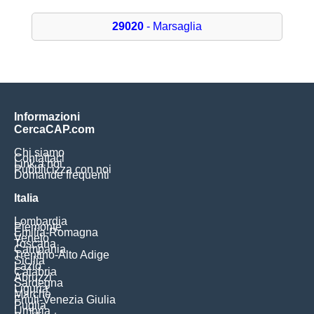
29020
- Marsaglia
Informazioni
CercaCAP.com
Chi siamo
Contattaci
Link a noi
Pubblicizza con noi
Domande frequenti
Italia
Lombardia
Piemonte
Emilia-Romagna
Veneto
Toscana
Campania
Trentino-Alto Adige
Sicilia
Lazio
Calabria
Abruzzi
Sardegna
Liguria
Marche
Friuli-Venezia Giulia
Puglia
Umbria