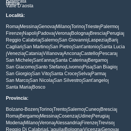
Basilicata
Molise
Valle D'aosta
Località:
Roma
Messina
Genova
Milano
Torino
Trieste
Palermo
|
|
|
|
|
|
|
Firenze
Napoli
Padova
Verona
Bologna
Brescia
Perugia
|
|
|
|
|
|
|
Reggio Calabria
Salerno
San Giovanni
Laspezia
Bari
|
|
|
|
|
Cagliari
San Martino
San Pietro
Sant'antonio
Santa Lucia
|
|
|
|
Venezia
Catania
Villanova
Ancona
Castello
Pescara
|
|
|
|
|
|
|
San Michele
Sant'anna
Santa Caterina
Bergamo
|
|
|
|
San Giacomo
Santo Stefano
Livorno
Pisa
San Biagio
|
|
|
|
|
San Giorgio
San Vito
Santa Croce
Selva
Parma
|
|
|
|
|
San Marco
San Nicola
San Silvestro
Sant'angelo
|
|
|
|
Santa Maria
Bosco
|
Provincia:
Bolzano-Bozen
Torino
Trento
Salerno
Cuneo
Brescia
|
|
|
|
|
|
Roma
Bergamo
Messina
Cosenza
Udine
Perugia
|
|
|
|
|
|
Modena
Milano
Verona
Alessandria
Firenze
Treviso
|
|
|
|
|
|
Reggio Di Calabria
L'aquila
Bologna
Vicenza
Genova
|
|
|
|
|