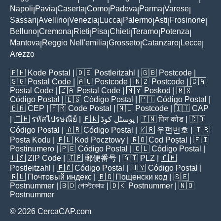
Napoli
Pavia
Caserta
Como
Padova
Parma
Varese
|
|
|
|
|
|
|
Sassari
Avellino
Venezia
Lucca
Palermo
Asti
Frosinone
|
|
|
|
|
|
|
Belluno
Cremona
Rieti
Pisa
Chieti
Teramo
Potenza
|
|
|
|
|
|
|
Mantova
Reggio Nell'emilia
Grosseto
Catanzaro
Lecce
|
|
|
|
|
Arezzo
🇵🇭
Kode Postal
| 🇩🇪
Postleitzahl
| 🇬🇧
Postcode
|
🇸🇬
Postal Code
| 🇦🇺
Postcode
| 🇳🇿
Postcode
| 🇨🇦
Postal Code
| 🇿🇦
Postal Code
| 🇲🇾
Poskod
| 🇲🇽
Código Postal
| 🇪🇸
Código Postal
| 🇵🇹
Código Postal
|
🇧🇷
CEP
| 🇫🇷
Code Postal
| 🇳🇱
Postcode
| 🇮🇹
CAP
| 🇹🇭
รหัสไปรษณีย์
| 🇵🇰
پوسٹل کوڈ
| 🇮🇳
पिन कोड
| 🇨🇴
Código Postal
| 🇦🇷
Código Postal
| 🇰🇷
우편번호
| 🇹🇷
Posta Kodu
| 🇵🇱
Kod Pocztowy
| 🇷🇴
Cod Poștal
| 🇫🇮
Postinumero
| 🇵🇪
Código Postal
| 🇨🇱
Código Postal
|
🇺🇸
ZIP Code
| 🇯🇵
郵便番号
| 🇦🇹
PLZ
| 🇨🇭
Postleitzahl
| 🇪🇨
Código Postal
| 🇺🇾
Código Postal
|
🇷🇺
Почтовый индекс
| 🇧🇬
Пощенски код
| 🇸🇪
Postnummer
| 🇧🇩
পোস্টকোড
| 🇩🇰
Postnummer
| 🇳🇴
Postnummer
© 2026 CercaCAP.com